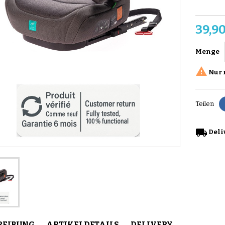
39,90
Menge

Nur 
Teilen
local_shipping
Deliv
REIBUNG
ARTIKELDETAILS
DELIVERY