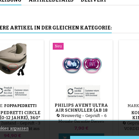
ERE ARTIKEL IN DER GLEICHEN KATEGORIE:
Neu
PHILIPS AVENT ULTRA
E:
FOPPAPEDRETTI
MARK
AIR SCHNULLER (AB 18
PEDRETTI CIRCLE
KO
MONATEN) – 2ER-PACK –
🔄 Neuwertig – Geprüft – 6
 (0-12 JAHRE), 360°
KI
SCF349/18 – NEU
Monate Garantie Dieses
AR, ISOFIX, SAND
 Zustand - Geprüft - 3
🔄 Geprü
(KUNDENRÜCKGABE) –
Produkt stammt aus einer
Preis
MUL
7,90 €
kies anpassen
Garantie Produkt aus
VORDER
BABYKIDS
Kundenrücksendung oder hat
S
 Kundenrücksendung
Ga
Preis
94,90 €
VOR
eine beschädigte Verpackung,

In den Warenkorb