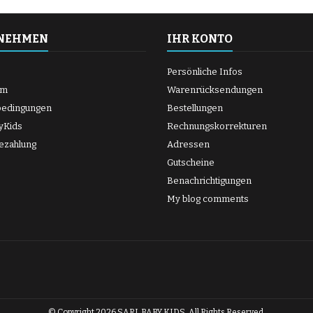
NEHMEN
IHR KONTO
Persönliche Infos
um
Warenrücksendungen
bedingungen
Bestellungen
yKids
Rechnungskorrekturen
ezahlung
Adressen
Gutscheine
Benachrichtigungen
My blog comments
© Copyright 2026 SARL BABY KIDS. All Rights Reserved.