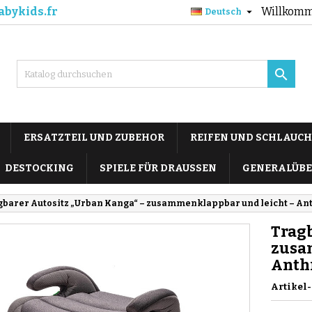
abykids.fr
Willkomm

Deutsch

ERSATZTEIL UND ZUBEHOR
REIFEN UND SCHLAUCH
DESTOCKING
SPIELE FÜR DRAUSSEN
GENERALÜBE
gbarer Autositz „Urban Kanga“ – zusammenklappbar und leicht – An
Tragb
zusa
Anth
Artikel-