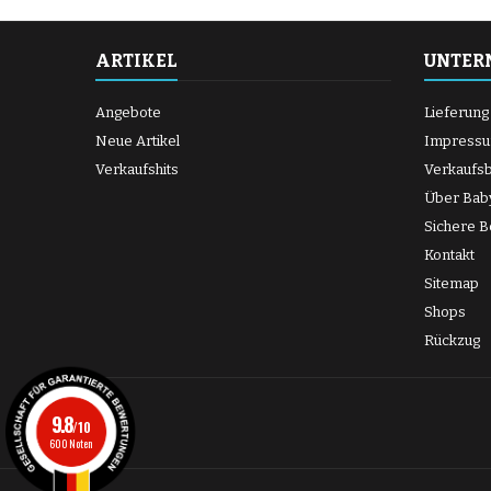
ARTIKEL
UNTER
Angebote
Lieferung
Neue Artikel
Impress
Verkaufshits
Verkaufs
Über Bab
Sichere B
Kontakt
Sitemap
Shops
Rückzug
9.8
/10
600 Noten