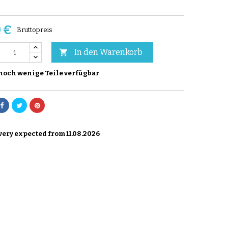
 €
Bruttopreis
In den Warenkorb

noch wenige Teile verfügbar
ery expected from 11.08.2026