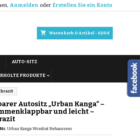
en,
Anmelden
oder
Erstellen Sie ein Konto
shopping_cart
Warenkorb:
0
Artikel - 0,00 €
AUTO-SITZ
RHOLTE PRODUKTE
thrazit
arer Autositz „Urban Kanga“ –
mmenklappbar und leicht –
razit
Nr.
Urban Kanga Wombat Rehausseur