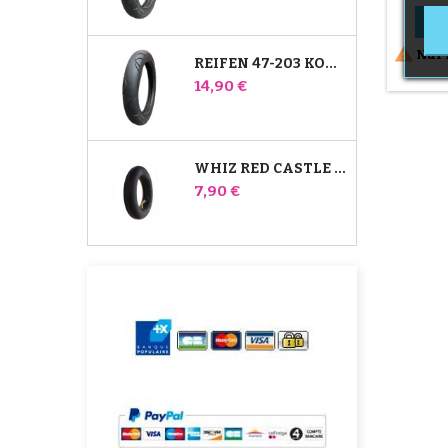
oder 
Verpa

Technik

Nur 
% f
REIFEN 47-203 KOMPATIBEL MIT BUGABOO DONKEY KINDERWAGEN - FÜR HINTERRAD
Foppap
Preis
14,90 €
Autosit
Modell:
bis 15
zugela
TopT
WHIZ RED CASTLE HINTERES INNENROHR
Preis
7,90 €