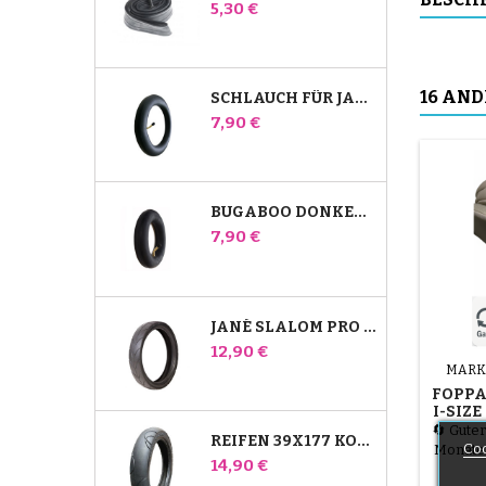
Preis
5,30 €
16 AND
SCHLAUCH FÜR JANÉ SLALOM PRO UND POWERTWIN KINDERWAGEN
Preis
7,90 €
BUGABOO DONKEY KINDERWAGEN FRONT INNENROHR
Preis
7,90 €
JANÉ SLALOM PRO UND POWERTWIN KINDERWAGENREIFEN
Preis
12,90 €
MARK
FOPPA
I-SIZE
DREHB
🔄 Guter
REIFEN 39X177 KOMPATIBEL MIT BUGABOO DONKEY KINDERWAGEN - FÜR VORDERRAD
Coo
Monate 
Preis
14,90 €
einer