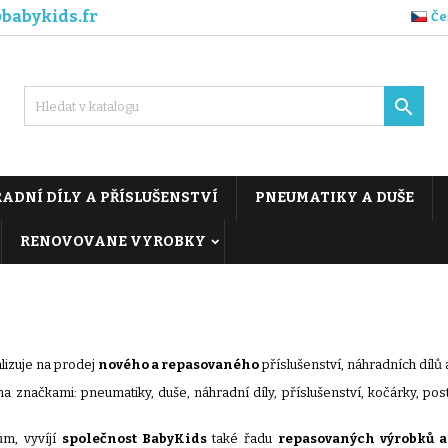
babykids.fr
Če

ADNÍ DÍLY A PŘÍSLUŠENSTVÍ
PNEUMATIKY A DUŠE
RENOVOVANE VYROBKY
ializuje na prodej
nového a repasovaného
příslušenství, náhradních dílů a
značkami: pneumatiky, duše, náhradní díly, příslušenství, kočárky, post
ům, vyvíjí
společnost BabyKids
také řadu
repasovaných výrobků a