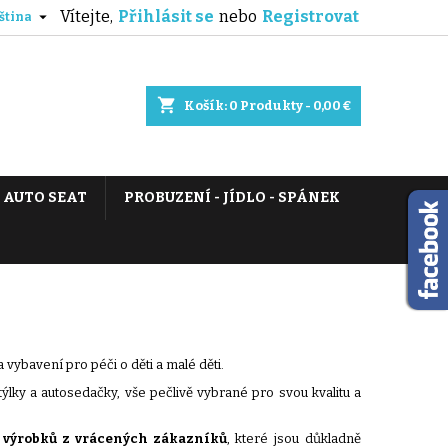
Vítejte,
Přihlásit se
nebo
Registrovat

ština
shopping_cart
Košík:
0
Produkty - 0,00 €
AUTO SEAT
PROBUZENÍ - JÍDLO - SPÁNEK
 vybavení pro péči o děti a malé děti.
ýlky a autosedačky, vše pečlivě vybrané pro svou kvalitu a
 výrobků z vrácených zákazníků
, které jsou důkladně