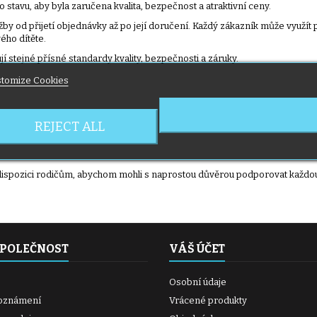
stavu, aby byla zaručena kvalita, bezpečnost a atraktivní ceny.
služby od přijetí objednávky až po její doručení. Každý zákazník může využí
ého dítěte.
ují stejné přísné standardy kvality, bezpečnosti a záruky.
tomize Cookies
REJECT ALL
ispozici rodičům, abychom mohli s naprostou důvěrou podporovat každou
SPOLEČNOST
VÁŠ ÚČET
Osobní údaje
oznámení
Vrácené produkty