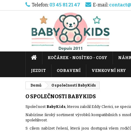
Telefon:
03 45 81 21 47
E-mail:
contact@
KOČÁREK - NOSÍTKO - COSY
NÁHR
JEZDIT
ODBAVENÍ
VENKOVNÍ HRY
Domů
O společnosti BabyKids
O SPOLEČNOSTI BABYKIDS
Společnost
BabyKids
, kterou založil Eddy Clerici, se spec
Nabízíme široký sortiment výrobků kompatibilních s mnoha 
spolehlivost.
S cílem nabízet řešení, která jsou dostupná všem rodič