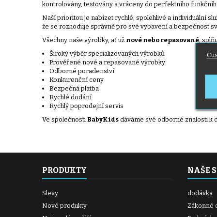
kontrolovány, testovány a vráceny do perfektního funkčního 
Naší prioritou je nabízet rychlé, spolehlivé a individuální 
že se rozhoduje správně pro své vybavení a bezpečnost sv
Všechny naše výrobky, ať už
nové nebo repasované
, splň
Široký výběr specializovaných výrobků
Cus
Prověřené nové a repasované výrobky
Odborné poradenství
Konkurenční ceny
Bezpečná platba
Rychlé dodání
Rychlý poprodejní servis
Ve společnosti
BabyKids
dáváme své odborné znalosti k d
PRODUKTY
NAŠE 
Slevy
dodávka
Nové produkty
Zákonné 