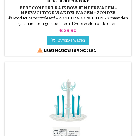
MERK:
BÉBÉ CONFORT
BÉBÉ CONFORT RAINBOW KINDERWAGEN -
MEERVOUDIGE WANDELWAGEN - ZONDER
VOORWIELEN - 6 MAANDEN TOT 4 JAAR - MINERAAL
🔄 Product gecontroleerd - ZONDER VOORWIELEN - 3 maanden
GRAFIET
garantie Item geretourneerd (voorwielen ontbreken)
Bébéconfort Rainbow kinderwagen, lichtgewicht, compact en
Prijs
€ 29,90
multi-positioneel. Kan gebruikt worden van 6 maanden tot 4 jaar
(tot 22 kg). Wordt verkocht zonder voorwielen, ideaal voor

In winkelwagen
hergebruik of onderdelen. Kleur Mineral Graphite (grijs).

Laatste items in voorraad