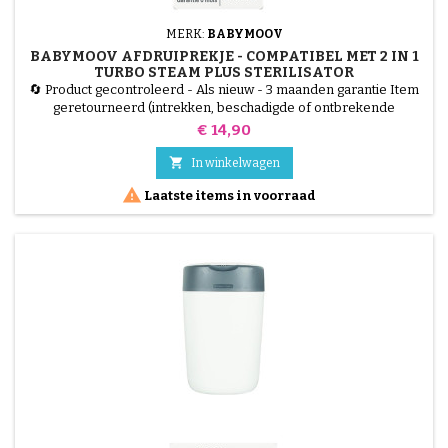
MERK:
BABYMOOV
BABYMOOV AFDRUIPREKJE - COMPATIBEL MET 2 IN 1
TURBO STEAM PLUS STERILISATOR
🔄 Product gecontroleerd - Als nieuw - 3 maanden garantie Item
geretourneerd (intrekken, beschadigde of ontbrekende
verpakking). Getest, 100% functioneel. Originele lekbak,
Prijs
€ 14,90
compatibel met de Babymoov Turbo Steam Plus 2-in-1
stoomsterilisator, voor het praktisch en hygiënisch drogen van

In winkelwagen
zuigflessen en accessoires.

Laatste items in voorraad