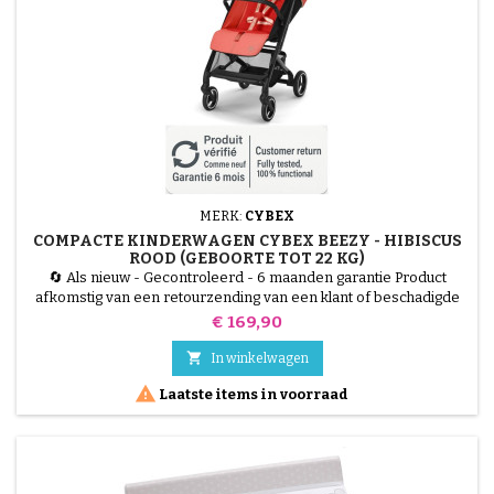
MERK:
CYBEX
COMPACTE KINDERWAGEN CYBEX BEEZY - HIBISCUS
ROOD (GEBOORTE TOT 22 KG)
🔄 Als nieuw - Gecontroleerd - 6 maanden garantie Product
afkomstig van een retourzending van een klant of beschadigde
verpakking, getest door onze technici en 100% functioneel. De
Prijs
€ 169,90
CYBEX Beezy kinderwagen in Hibiscus Red is de ultieme
compacte wandelwagen voor in de stad. Ontworpen om

In winkelwagen
maximaal comfort te bieden zonder afbreuk te doen aan de...

Laatste items in voorraad