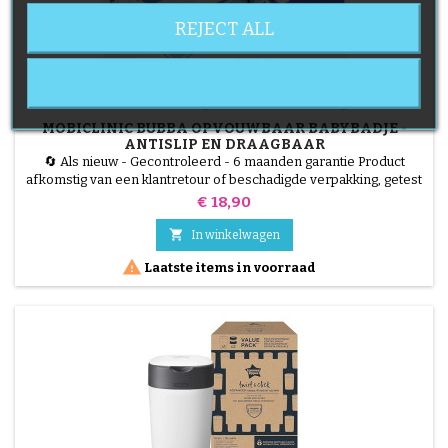
REJECT ALL
MOBICLINIC BUBBA OPVOUWBAAR BABYBADJE -
ANTISLIP EN DRAAGBAAR
🔄 Als nieuw - Gecontroleerd - 6 maanden garantie Product
afkomstig van een klantretour of beschadigde verpakking, getest
door onze technici en 100% functioneel. Bespaar ruimte zonder
Prijs
€ 18,90
comfort op te offeren! De Mobiclinic Bubba Folding Bathtub is de
perfecte oplossing voor kleine ruimtes en op reis. Met een anti-

In winkelwagen
slip interieur en pootjes voor maximale...

Laatste items in voorraad