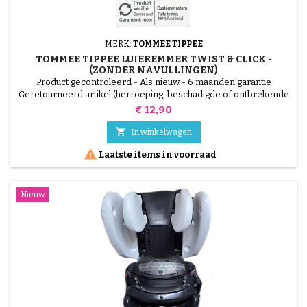
MERK:
TOMMEE TIPPEE
TOMMEE TIPPEE LUIEREMMER TWIST & CLICK -
(ZONDER NAVULLINGEN)
Product gecontroleerd - Als nieuw - 6 maanden garantie
Geretourneerd artikel (herroeping, beschadigde of ontbrekende
verpakking). Getest, 100% functioneel. Wordt verkocht zonder
Prijs
€ 12,90
navullingen, Tommee Tippee Twist &amp; Click luieremmer, grote
capaciteit, anti-geur en anti-kiem systeem. Verkocht zonder

In winkelwagen
navullingen, navullingen afzonderlijk verkrijgbaar.

Laatste items in voorraad
Nieuw