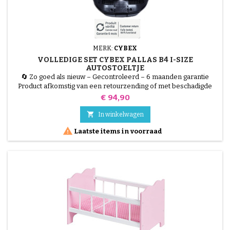
MERK:
CYBEX
VOLLEDIGE SET CYBEX PALLAS B4 I-SIZE
AUTOSTOELTJE
🔄 Zo goed als nieuw – Gecontroleerd – 6 maanden garantie
Product afkomstig van een retourzending of met beschadigde
verpakking, getest door onze technici en 100% functioneel.
Prijs
€ 94,90
Herstel uw autostoeltje tegen een lagere prijs. Dit complete
frame voor de Cybex Pallas B4 i-Size is ideaal om een

In winkelwagen
beschadigde of gebarsten schaal te vervangen. Gebruik uw

Laatste items in voorraad
originele...