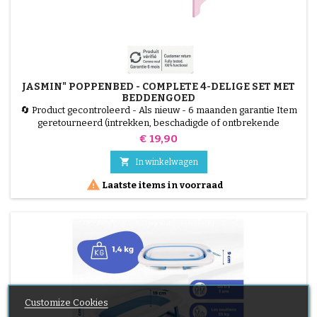
JASMIN" POPPENBED - COMPLETE 4-DELIGE SET MET
BEDDENGOED
🔄 Product gecontroleerd - Als nieuw - 6 maanden garantie Item
geretourneerd (intrekken, beschadigde of ontbrekende
verpakking). Getest, 100% functioneel. MDF houten "Jasmin"
Prijs
€ 19,90
poppenbedje, afmetingen 50 x 29 x 29 cm, met roze "Little
Hearts" 3-delig beddengoed. Perfect voor poppen van alle

In winkelwagen
maten, stimuleert creativiteit en verbeelding.

Laatste items in voorraad
Customize Cookies