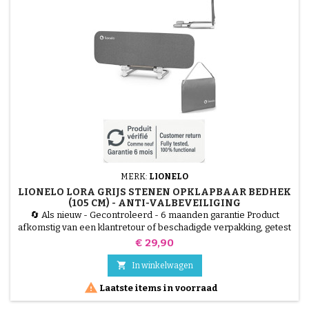
MERK:
LIONELO
LIONELO LORA GRIJS STENEN OPKLAPBAAR BEDHEK
(105 CM) - ANTI-VALBEVEILIGING
🔄 Als nieuw - Gecontroleerd - 6 maanden garantie Product
afkomstig van een klantretour of beschadigde verpakking, getest
door onze technici en 100% functioneel. Geef het hele gezin een
Prijs
€ 29,90
rustige nachtrust met het Lionelo Lora bedhek. Met een lengte
van 105 cm maakt het de overgang naar het "grote bed" veiliger

In winkelwagen
dankzij het StandSafe vergrendelingssysteem dat...

Laatste items in voorraad