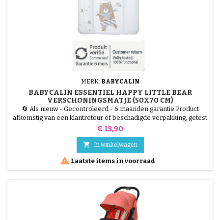
MERK:
BABYCALIN
BABYCALIN ESSENTIEL HAPPY LITTLE BEAR
VERSCHONINGSMATJE (50X70 CM)
🔄 Als nieuw - Gecontroleerd - 6 maanden garantie Product
afkomstig van een klantretour of beschadigde verpakking, getest
door onze technici en 100% functioneel. Het BABYCALIN
Prijs
€ 13,90
Essentiel Happy Little Bear aankleedkussen (50x70 cm)
combineert hygiëne en comfort. Het 100% waterdichte PVC-

In winkelwagen
oppervlak is gemakkelijk schoon te maken, terwijl de vulling van...

Laatste items in voorraad