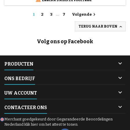
dat...

1
2
3
…
7
Volgende

TERUG NAAR BOVEN
Volg ons op Facebook

PRODUCTEN

ONS BEDRIJF

UW ACCOUNT

CONTACTEER ONS
Merchant goedgekeurd door Gegarandeerde Beoordelingen
Nederland
klik hier om het attest te tonen
.