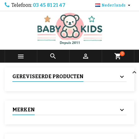
Telefoon:
03 45 81 21 47

Nederlands
0



shopping_cart
GEREVISEERDE PRODUCTEN
MERKEN