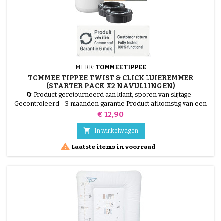
MERK:
TOMMEE TIPPEE
TOMMEE TIPPEE TWIST & CLICK LUIEREMMER
(STARTER PACK X2 NAVULLINGEN)
🔄 Product geretourneerd aan klant, sporen van slijtage -
Gecontroleerd - 3 maanden garantie Product afkomstig van een
retourzending, getest door onze technici en 100% functioneel. De
Prijs
€ 12,90
Tommee Tippee Twist &amp; Click Luieremmer is de meest
hygiënische oplossing voor de babykamer. Dankzij het Twist

In winkelwagen
&amp; Click-mechanisme is elke luier afzonderlijk verpakt in...

Laatste items in voorraad