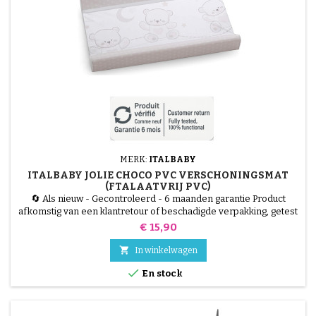
MERK:
ITALBABY
ITALBABY JOLIE CHOCO PVC VERSCHONINGSMAT
(FTALAATVRIJ PVC)
🔄 Als nieuw - Gecontroleerd - 6 maanden garantie Product
afkomstig van een klantretour of beschadigde verpakking, getest
door onze technici en 100% functioneel. Zorg voor het comfort
Prijs
€ 15,90
en de veiligheid van je baby tijdens het verschonen met de
Italbaby Jolie Luiermat. Gemaakt van ftalaatvrij zacht PVC,

In winkelwagen
hygiënisch en gemakkelijk te wassen. De twee opstaande...

En stock