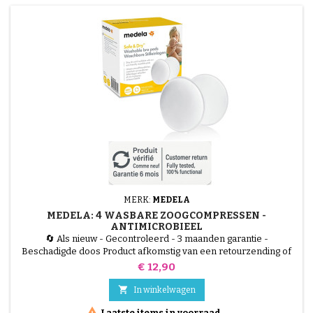
MERK:
MEDELA
MEDELA: 4 WASBARE ZOOGCOMPRESSEN -
ANTIMICROBIEEL
🔄 Als nieuw - Gecontroleerd - 3 maanden garantie -
Beschadigde doos Product afkomstig van een retourzending of
beschadigde verpakking, getest door onze technici en 100%
Prijs
€ 12,90
functioneel. De wasbare zoogcompressen (set van 4) van
Medela zijn de milieuvriendelijke en hygiënische oplossing voor

In winkelwagen
melklekkage. Gemaakt van een speciaal antimicrobieel materiaal

Laatste items in voorraad