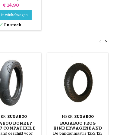
gingsband voor het
Prijs
€ 14,90
el van de Bugaboo
ey-kinderwagen.
In winkelwagen
g 39x177, ontworpen

En stock
 versleten band te
gen met behoud van
originele wiel. Te
<
>
teren met een
ele binnenband (niet
inbegrepen).
RK:
BUGABOO
MERK:
BUGABOO
ME
ABOO DONKEY
BUGABOO FROG
BU
7 COMPATIBELE
KINDERWAGENBAND
KI
ERWAGENBAND -
BINNE
and geschikt voor
De bandenmaat is 12x2.125
12 1/2x2 