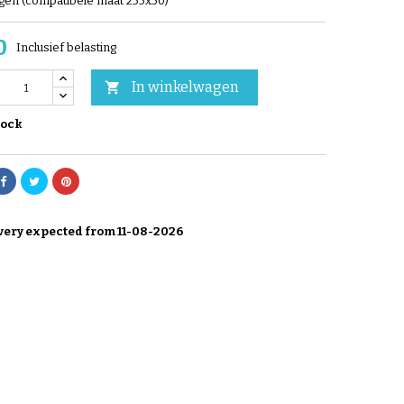
gen (compatibele maat 255x50)
0
Inclusief belasting
In winkelwagen

tock
very expected from 11-08-2026