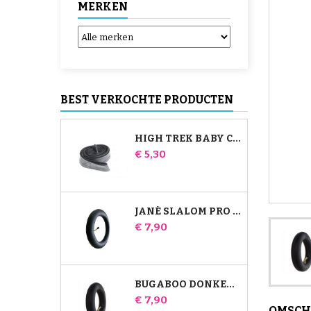
MERKEN
BEST VERKOCHTE PRODUCTEN
HIGH TREK BABY COMFORT BINNENBAND
Prijs
€ 5,30
JANÉ SLALOM PRO EN POWERTWIN KINDERWAGEN BINNENBAND
Prijs
€ 7,90
BUGABOO DONKEY KINDERWAGEN LUCHTKAMER VOOR
Prijs
€ 7,90
OMSCH