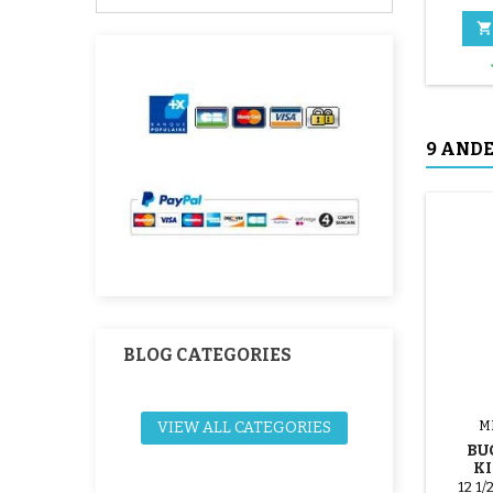

9 ANDE
BLOG CATEGORIES
VIEW ALL CATEGORIES
M
BU
K
LUCH
12 1/