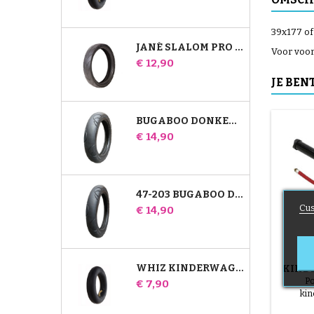
39x177 of
JANÉ SLALOM PRO EN POWERTWIN KINDERWAGENBAND
Voor voor
Prijs
€ 12,90
JE BEN
BUGABOO DONKEY 39X177 COMPATIBELE KINDERWAGENBAND - VOOR VOORWIEL
Prijs
€ 14,90
47-203 BUGABOO DONKEY-WANDELWAGENCOMPATIBELE BAND - VOOR ACHTERWIEL
Cus
Prijs
€ 14,90
WHIZ KINDERWAGEN ACHTER BINNENBAND RED CASTLE
KINDE
P
Prijs
€ 7,90
ki