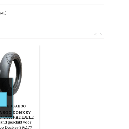
x45)
<
>
RK:
BUGABOO
ABOO DONKEY
7 COMPATIBELE
ERWAGENBAND -
and geschikt voor
OR VOORWIEL
oo Donkey 39x177