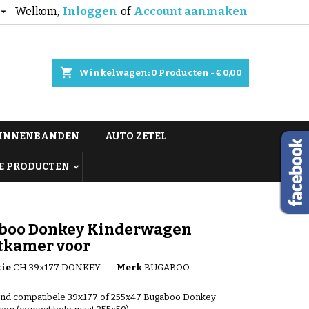
Welkom,
Inloggen
of
Account aanmaken

shopping_cart
Winkelwagen:
0
Producten - € 0,00
BINNENBANDEN
AUTO ZETEL
E PRODUCTEN
boo Donkey Kinderwagen
tkamer voor
tie
CH 39x177 DONKEY
Merk
BUGABOO
nd compatibele 39x177 of 255x47 Bugaboo Donkey