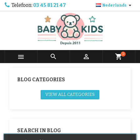
Telefoon:
03 45 81 21 47

Nederlands
0



shopping_cart
BLOG CATEGORIES
VIEW ALL CATEGORIES
SEARCH IN BLOG