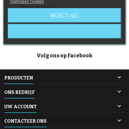
Customize Cookies
REJECT ALL
No category found
Volg ons op Facebook

PRODUCTEN

ONS BEDRIJF

UW ACCOUNT

CONTACTEER ONS