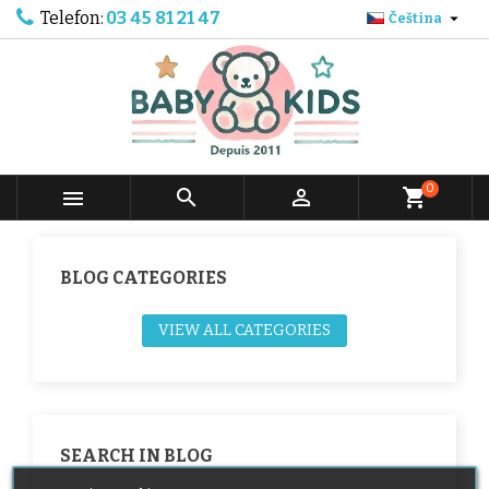
Telefon:
03 45 81 21 47

Čeština
0



shopping_cart
BLOG CATEGORIES
VIEW ALL CATEGORIES
SEARCH IN BLOG