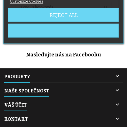
Customize Cookies
REJECT ALL
No category found
Nasledujte nás na Facebooku

PRODUKTY

NAŠE SPOLEČNOST

VÁŠ ÚČET

KONTAKT