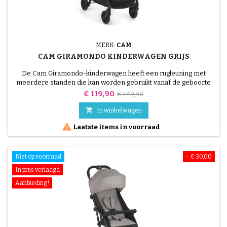
MERK:
CAM
CAM GIRAMONDO KINDERWAGEN GRIJS
De Cam Giramondo-kinderwagen heeft een rugleuning met
meerdere standen die kan worden gebruikt vanaf de geboorte
tot 36 maanden.
Prijs
Normale
€ 119,90
€ 149,90
prijs

In winkelwagen

Laatste items in voorraad
Niet op voorraad
- € 30,00
In prijs verlaagd
Aanbieding!