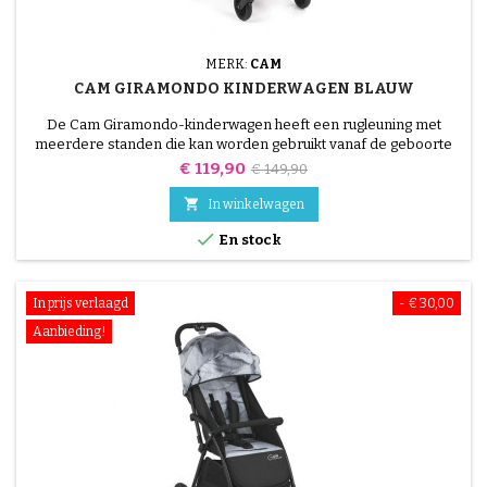
MERK:
CAM
CAM GIRAMONDO KINDERWAGEN BLAUW
De Cam Giramondo-kinderwagen heeft een rugleuning met
meerdere standen die kan worden gebruikt vanaf de geboorte
tot 36 maanden.
Prijs
Normale
€ 119,90
€ 149,90
prijs

In winkelwagen

En stock
In prijs verlaagd
- € 30,00
Aanbieding!