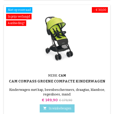
Niet op voorraad
- € 30,00
In prijs verlaagd
Aanbieding!
MERK:
CAM
CAM COMPASS GROENE COMPACTE KINDERWAGEN
Kinderwagen met kap, beenbeschermers, draagtas, klamboe,
regenhoes, mand.
Prijs
Normale
€ 149,90
€ 179,90
prijs

In winkelwagen