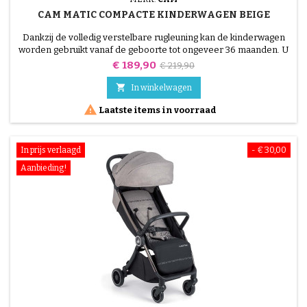
CAM MATIC COMPACTE KINDERWAGEN BEIGE
Dankzij de volledig verstelbare rugleuning kan de kinderwagen
worden gebruikt vanaf de geboorte tot ongeveer 36 maanden. U
zult de comfortabele zitting en de verstelbare voetsteun zeker
Prijs
Normale
€ 189,90
€ 219,90
waarderen.
prijs

In winkelwagen

Laatste items in voorraad
In prijs verlaagd
- € 30,00
Aanbieding!