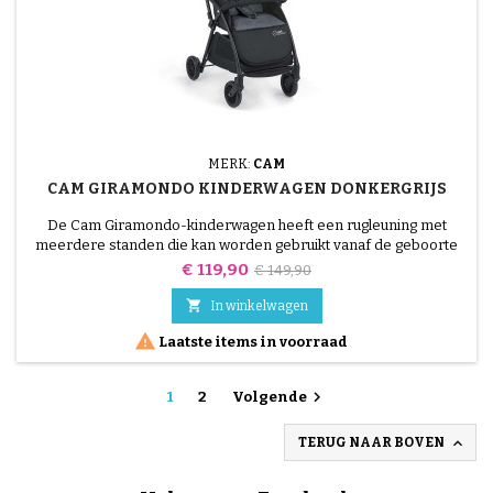
MERK:
CAM
CAM GIRAMONDO KINDERWAGEN DONKERGRIJS
De Cam Giramondo-kinderwagen heeft een rugleuning met
meerdere standen die kan worden gebruikt vanaf de geboorte
tot 36 maanden.
Prijs
Normale
€ 119,90
€ 149,90
prijs

In winkelwagen

Laatste items in voorraad

1
2
Volgende

TERUG NAAR BOVEN