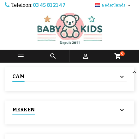
Telefoon:
03 45 81 21 47

Nederlands
0



shopping_cart
CAM
MERKEN