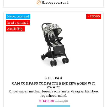

Niet op voorraad
Niet op voorraad
- € 30,00
In prijs verlaagd
Aanbieding!
MERK:
CAM
CAM COMPASS COMPACTE KINDERWAGEN WIT
ZWART
Kinderwagen met kap, beenbeschermers, draagtas, klamboe,
regenhoes, mand.
Prijs
Normale
€ 149,90
€ 179,90
prijs