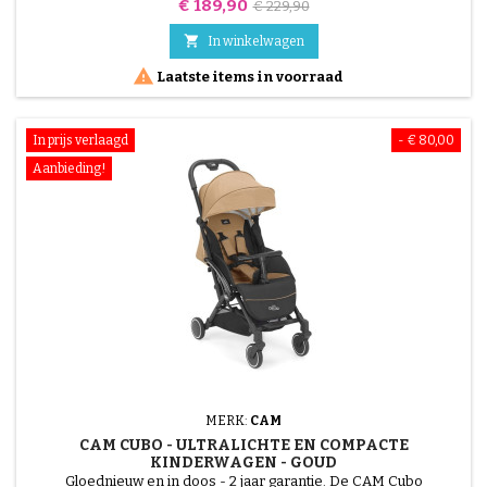
Prijs
Normale
€ 189,90
€ 229,90
prijs

In winkelwagen

Laatste items in voorraad
In prijs verlaagd
- € 80,00
Aanbieding!
MERK:
CAM
CAM CUBO - ULTRALICHTE EN COMPACTE
KINDERWAGEN - GOUD
Gloednieuw en in doos - 2 jaar garantie. De CAM Cubo