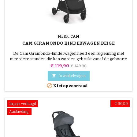
MERK:
CAM
CAM GIRAMONDO KINDERWAGEN BEIGE
De Cam Giramondo-kinderwagen heeft een rugleuning met
meerdere standen die kan worden gebruikt vanaf de geboorte
tot 36 maanden.
Prijs
Normale
€ 119,90
€ 149,90
prijs

In winkelwagen

Niet op voorraad
In prijs verlaagd
- € 30,00
Aanbieding!