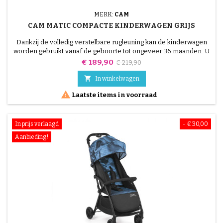
MERK:
CAM
CAM MATIC COMPACTE KINDERWAGEN GRIJS
Dankzij de volledig verstelbare rugleuning kan de kinderwagen
worden gebruikt vanaf de geboorte tot ongeveer 36 maanden. U
zult de comfortabele zitting en de verstelbare voetsteun zeker
Prijs
Normale
€ 189,90
€ 219,90
waarderen.
prijs

In winkelwagen

Laatste items in voorraad
In prijs verlaagd
- € 30,00
Aanbieding!