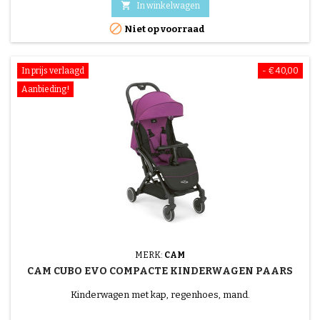

In winkelwagen

Niet op voorraad
In prijs verlaagd
- € 40,00
Aanbieding!
MERK:
CAM
CAM CUBO EVO COMPACTE KINDERWAGEN PAARS
Kinderwagen met kap, regenhoes, mand.