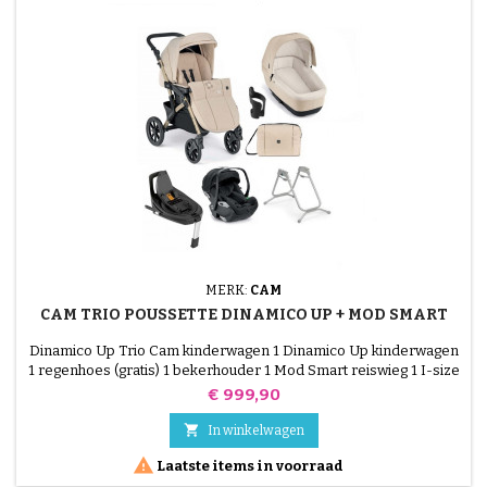
MERK:
CAM
CAM TRIO POUSSETTE DINAMICO UP + MOD SMART
Dinamico Up Trio Cam kinderwagen 1 Dinamico Up kinderwagen
1 regenhoes (gratis) 1 bekerhouder 1 Mod Smart reiswieg 1 I-size
relax met 2-standen rugleuning 1 I-formaat relax base 1 reiswieg
Prijs
€ 999,90
support

In winkelwagen

Laatste items in voorraad