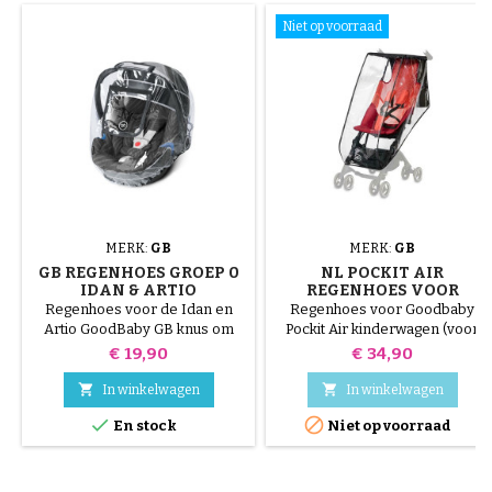
Niet op voorraad
MERK:
GB
MERK:
GB
GB REGENHOES GROEP 0
NL POCKIT AIR
IDAN & ARTIO
REGENHOES VOOR
KINDERWAGEN VOOR
Regenhoes voor de Idan en
Regenhoes voor Goodbaby
ALLE TERREINEN
Artio GoodBaby GB knus om
Pockit Air kinderwagen (voor
baby te beschermen bij regen
platte luifel zoals op de foto)
Prijs
Prijs
€ 19,90
€ 34,90
tijdens wandelingen!
Compatibel met Pocketit


In winkelwagen
In winkelwagen


En stock
Niet op voorraad