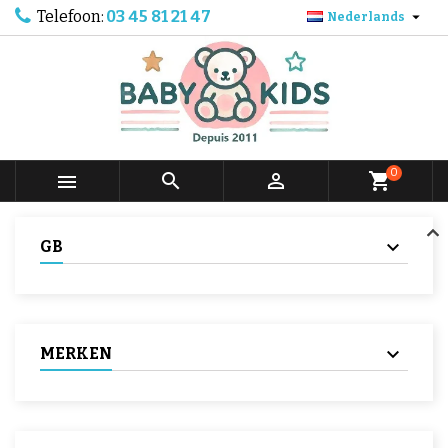
Telefoon:
03 45 81 21 47

Nederlands
0



shopping_cart
GB
MERKEN