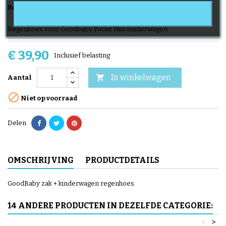
Referentie
HP Pockit Plus
Merk
GB
Regenhoes voor Goodbaby Pockit Plus kinderwagen
€ 39,90
Inclusief belasting
In winkelwagen

Aantal

Niet op voorraad
Delen
OMSCHRIJVING
PRODUCTDETAILS
GoodBaby zak + kinderwagen regenhoes
14 ANDERE PRODUCTEN IN DEZELFDE CATEGORIE:
<
>