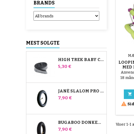
BRANDS
MEST SOLGTE
MÆ
HIGH TREK BABY COMFORT INDERSLANGE
LOOPI
Pris
5,30 €
MED 
Anvende
18 måne
JANÉ SLALOM PRO OG POWERTWIN KLAPVOGNS INDERRØR

Pris
7,90 €

Sid
BUGABOO DONKEY STROLLER FRONT AIR CHAMBER
Viser 1-1 
Pris
7,90 €