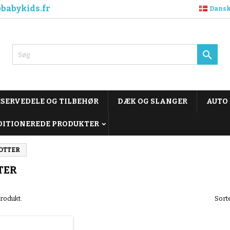
babykids.fr
Dans

ESERVEDELE OG TILBEHØR
DÆK OG SLANGER
AUTO
DITIONEREDE PRODUKTER
OTTER
TER
produkt.
Sorte