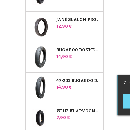
JANÉ SLALOM PRO OG POWERTWIN STROLLER DÆK
Pris
12,90 €
BUGABOO DONKEY 39X177 KOMPATIBELT BARNEVOGNSDÆK - TIL FORHJULET
Pris
14,90 €
47-203 BUGABOO DONKEY KLAPVOGNSKOMPATIBELT DÆK - TIL BAGHJULET
Cus
Pris
14,90 €
WHIZ KLAPVOGN BAGERSTE INDRE RØR RED CASTLE
Pris
7,90 €