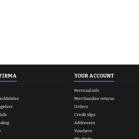
 FIRMA
YOUR ACCOUNT
Personal info
meddelelse
Merchandise returns
ngelser
Orders
ids
Credit slips
aling
Addresses
s
Vouchers
My alerts