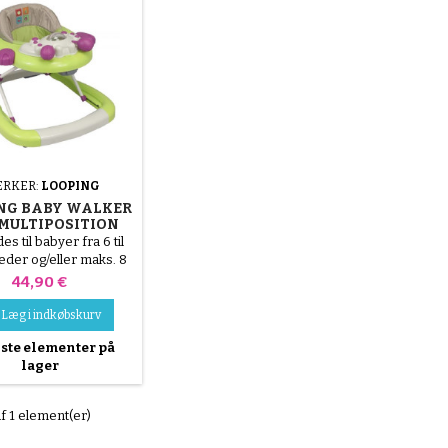
RKER:
LOOPING
NG BABY WALKER
MULTIPOSITION
SEAT KIWI
s til babyer fra 6 til
der og/eller maks. 8
til 12 kg
Pris
44,90 €
Læg i indkøbskurv
ste elementer på
lager
af 1 element(er)