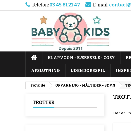
Telefon:
03 45 81 21 47
E-mail:
contact@
KLAPVOGN - BÆRESELE - COSY
R
AFSLUTNING
UDENDØRSSPIL
INSPE
Forside
OPVAKNING - MÅLTIDER - SØVN
TR
TROT
TROTTER
Der er 1 