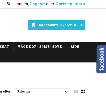
Velkommen,
Log ind
eller
Opret en konto

k
shopping_cart
Indkøbskurv:
0
Varer - 0,00 €
 SEAT
VÅGNE OP - SPISE - SOVE
RIDE



r efter:
Relevans