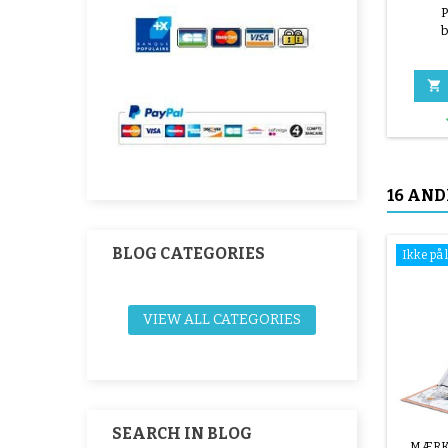
P
b

16 AND
BLOG CATEGORIES
Ikke på 
VIEW ALL CATEGORIES
SEARCH IN BLOG
MÆRK