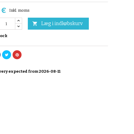
 €
Inkl. moms
Læg i indkøbskurv

tock
very expected from 2026-08-11