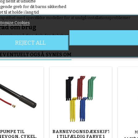
 og nemt at udskifte
gende greb for dit barns sikkerhed
 til at holde i lang tid
patibel med specifikke modeller for at undgå installationsproblemer
tomize Cookies
råd om brug
d størrelsen på dine dæk, før du køber. Denne model er ikke egnet til Gr
REJECT ALL
 EVENTUELT OGSÅ SYNES OM
PUMPE TIL
BARNEVOGNSDÆKSKIFTER
M
EVOGN, CYKEL,
I TILFÆLDIG FARVE 1