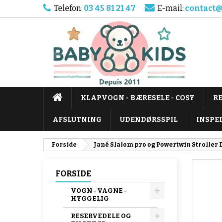
Telefon:
03 45 81 21 47
E-mail:
contact@
KLAPVOGN - BÆRESELE - COSY
R
AFSLUTNING
UDENDØRSSPIL
INSPE
Forside
Jané Slalom pro og Powertwin Stroller
FORSIDE
VOGN - VAGNE -
HYGGELIG
RESERVEDELE OG