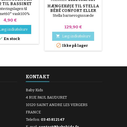
2 TIL BASSINET
I TIL
HÆNGEKØJE TIL STELLA
PAK
teringslagen til
Dækskifte
BÉBÉ CONFORT ELLER
inet60° vask100%
3 plastd
MAXI COSI KLAPVOGN
Stella barnevognssæde
bomuld
tilfældi
Pris
4,90 €
grøn, gul 
Pris
129,90 €
stål ( gr

Læg i indkøbskurv
L
hånden, 

Læg i indkøbskurv

En stock
undgå a

Ikke på lager
KONTAKT
Baby Kids
4 RUE PAUL BAUDURET
10120 SAINT ANDRE LES VERGERS
FRANCE
Telefon:
03 45 81 21 47
E-mail:
contact@babykids.fr