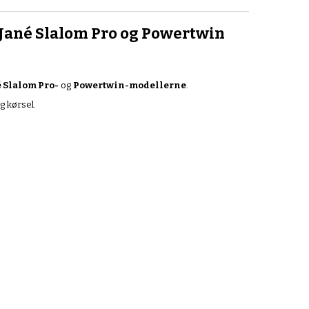
ané Slalom Pro og Powertwin
 Slalom Pro-
og
Powertwin-modellerne
.
g kørsel.