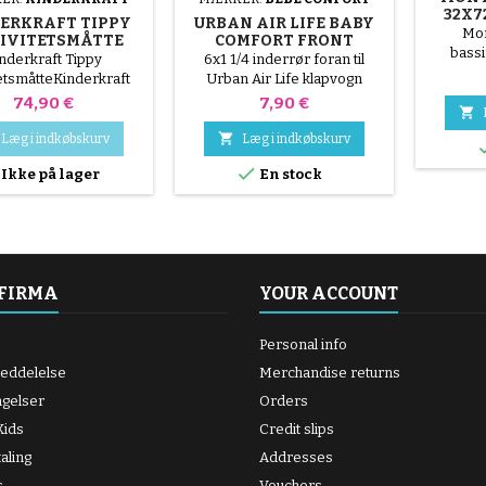
32X7
ERKRAFT TIPPY
URBAN AIR LIFE BABY
Mon
IVITETSMÅTTE
COMFORT FRONT
bass
INDVENDIG TUBE
nderkraft Tippy
6x1 1/4 inderrør foran til
tetsmåtteKinderkraft
Urban Air Life klapvogn
aktivitetsmåtten kan
Pris
Pris
74,90 €
7,90 €

 fra fødslen og kan
uges på 3 måder.

Læg i indkøbskurv
Læg i indkøbskurv
ngsmåtte med buer til

Ikke på lager
En stock
te, måtte med telt og
uel måtte, det vil give
imers leg for dit lille
barn.
 FIRMA
YOUR ACCOUNT
Personal info
meddelelse
Merchandise returns
ngelser
Orders
ids
Credit slips
aling
Addresses
s
Vouchers