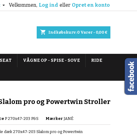
Velkommen,
Log ind
eller
Opret en konto

k
shopping_cart
Indkøbskurv:
0
Varer - 0,00 €
 SEAT
VÅGNE OP - SPISE - SOVE
RIDE
Slalom pro og Powertwin Stroller
ce
P 270x47-203 P&S
Mærker
JANÉ
le dæk 270x47-203 Slalom pro og Powertwin