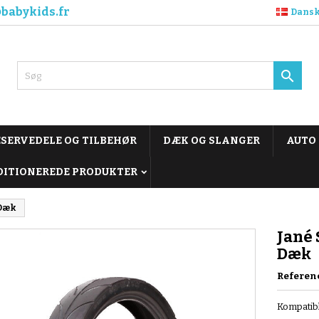
babykids.fr
Dans

ESERVEDELE OG TILBEHØR
DÆK OG SLANGER
AUTO
DITIONEREDE PRODUKTER
 Dæk
Jané 
Dæk
Referen
Kompatib