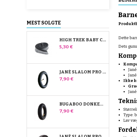
Barne
MEST SOLGTE
Produktb
Dette ba
HIGH TREK BABY COMFORT INDERSLANGE
Pris
5,30 €
Dets gummi
Kompa
Kompat
Jané
JANÉ SLALOM PRO OG POWERTWIN KLAPVOGNS INDERRØR
Jané
Pris
7,90 €
Ikke k
Gra
Jané
Tekni
BUGABOO DONKEY STROLLER FRONT AIR CHAMBER
Større
Pris
7,90 €
Type: 
Lav væ
Fordel
JANÉ SLALOM PRO OG POWERTWIN STROLLER DÆK