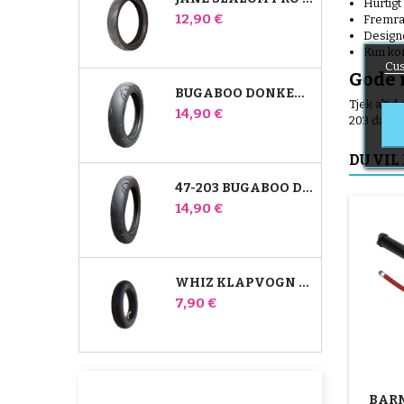
Hurtigt
Pris
12,90 €
Fremra
Designet
Kun kom
Cus
Gode 
BUGABOO DONKEY 39X177 KOMPATIBELT BARNEVOGNSDÆK - TIL FORHJULET
Tjek alti
Pris
14,90 €
203 dæk.
DU VIL
47-203 BUGABOO DONKEY KLAPVOGNSKOMPATIBELT DÆK - TIL BAGHJULET
Pris
14,90 €
WHIZ KLAPVOGN BAGERSTE INDRE RØR RED CASTLE
Pris
7,90 €
BARN