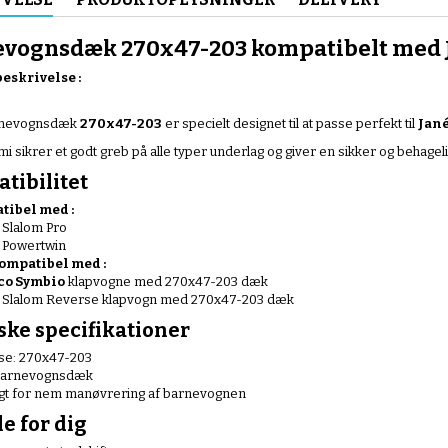
vognsdæk 270x47-203 kompatibelt med J
eskrivelse :
rnevognsdæk
270x47-203
er specielt designet til at passe perfekt til
Jané
 sikrer et godt greb på alle typer underlag og giver en sikker og behageli
tibilitet
ibel med :
 Slalom Pro
 Powertwin
ompatibel med :
co Symbio
klapvogne med 270x47-203 dæk
 Slalom Reverse klapvogn med 270x47-203 dæk
ske specifikationer
lse: 270x47-203
barnevognsdæk
gt for nem manøvrering af barnevognen
e for dig