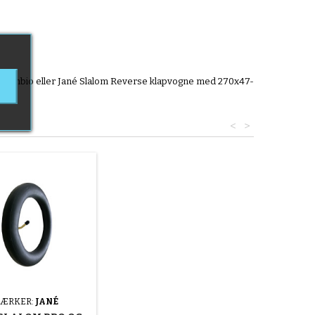
aco Symbio eller Jané Slalom Reverse klapvogne med 270x47-
<
>
ÆRKER:
JANÉ