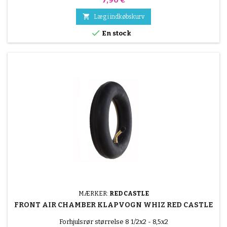

Læg i indkøbskurv

En stock
MÆRKER:
RED CASTLE
FRONT AIR CHAMBER KLAPVOGN WHIZ RED CASTLE
Forhjulsrør størrelse 8 1/2x2 - 8,5x2