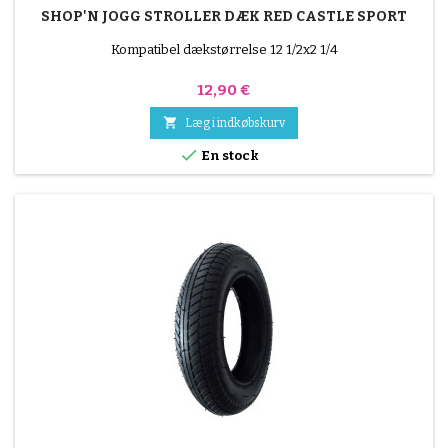
SHOP'N JOGG STROLLER DÆK RED CASTLE SPORT
Kompatibel dækstørrelse 12 1/2x2 1/4
Pris
12,90 €

Læg i indkøbskurv

En stock