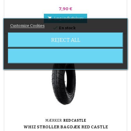
Pris
7,90 €

Læg i indkøbskurv
Customize Cookies

En stock
REJECT ALL
MÆRKER:
RED CASTLE
WHIZ STROLLER BAGDÆK RED CASTLE