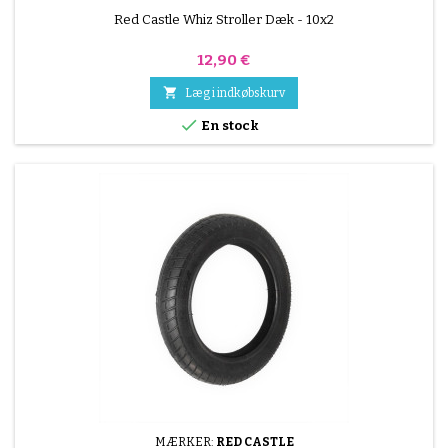
Red Castle Whiz Stroller Dæk - 10x2
Pris
12,90 €

Læg i indkøbskurv

En stock
MÆRKER:
RED CASTLE