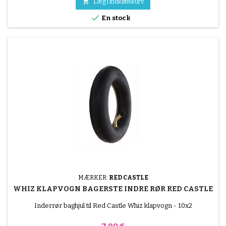

Læg i indkøbskurv

En stock
MÆRKER:
RED CASTLE
WHIZ KLAPVOGN BAGERSTE INDRE RØR RED CASTLE
Inderrør baghjul til Red Castle Whiz klapvogn - 10x2
Pris
7,90 €