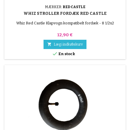
MÆRKER:
RED CASTLE
WHIZ STROLLER FORDÆK RED CASTLE
Whiz Red Castle Klapvogn kompatibelt fordæk - 8 1/2x2
Pris
12,90 €

Læg i indkøbskurv

En stock