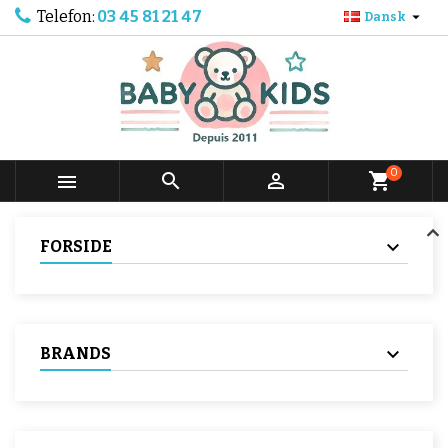
Telefon:
03 45 81 21 47

Dansk
0



shopping_cart
FORSIDE
BRANDS