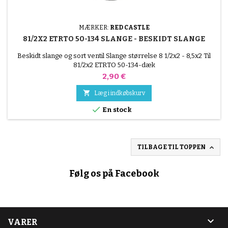
MÆRKER:
RED CASTLE
81/2X2 ETRTO 50-134 SLANGE - BESKIDT SLANGE
Beskidt slange og sort ventil Slange størrelse 8 1/2x2 - 8,5x2 Til
81/2x2 ETRTO 50-134-dæk
Pris
2,90 €

Læg i indkøbskurv

En stock

TILBAGE TIL TOPPEN
Følg os på Facebook

VARER