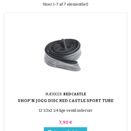
Viser 1-7 af 7 element(er)
MÆRKER:
RED CASTLE
SHOP'N JOGG DISC RED CASTLE SPORT TUBE
12 1/2x2 1/4 lige ventil inderrør
Pris
7,90 €