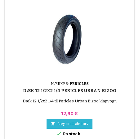
MÆRKER:
PERICLES
DÆK 12 1/2X2 1/4 PERICLES URBAN BIZOO
Dæk 12 1/2x2 1/4 til Pericles Urban Bizoo klapvogn
Pris
12,90 €

Læg i indkøbskurv

En stock