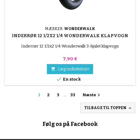
MÆRKER:
WONDERWALK
INDERRØR 12 1/2X2 1/4 WONDERWALK KLAPVOGN
Inderrør 12 1/2x2 1/4 Wonderwalk 3-hjulet klapvogn
Pris
7,90 €

Læg i indkøbskurv

En stock

1
2
3
…
33
Næste

TILBAGE TIL TOPPEN
Følg os på Facebook