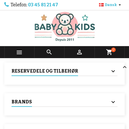
Telefon:
03 45 81 21 47

Dansk
0



shopping_cart
RESERVEDELE OG TILBEHØR
BRANDS