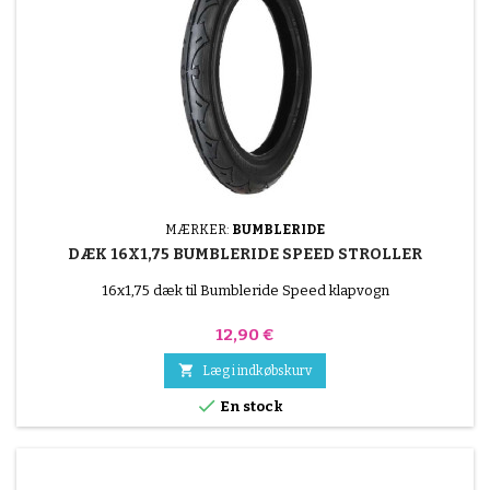
MÆRKER:
BUMBLERIDE
DÆK 16X1,75 BUMBLERIDE SPEED STROLLER
16x1,75 dæk til Bumbleride Speed klapvogn
Pris
12,90 €

Læg i indkøbskurv

En stock