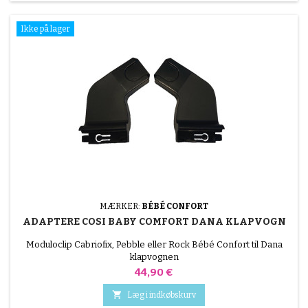
Ikke på lager
MÆRKER:
BÉBÉ CONFORT
ADAPTERE COSI BABY COMFORT DANA KLAPVOGN
Moduloclip Cabriofix, Pebble eller Rock Bébé Confort til Dana
klapvognen
Pris
44,90 €

Læg i indkøbskurv