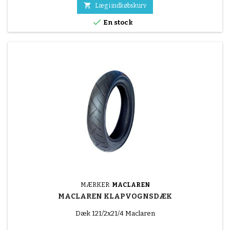

Læg i indkøbskurv

En stock
MÆRKER:
MACLAREN
MACLAREN KLAPVOGNSDÆK
Dæk 121/2x21/4 Maclaren