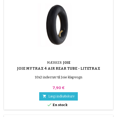
MÆRKER:
JOIE
JOIE MYTRAX 4 AIR REAR TUBE - LITETRAX
10x2 inderrør til Joie klapvogn
Pris
7,90 €

Læg i indkøbskurv

En stock