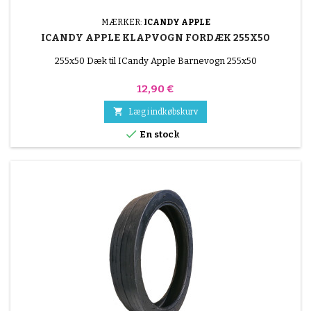
MÆRKER:
ICANDY APPLE
ICANDY APPLE KLAPVOGN FORDÆK 255X50
255x50 Dæk til ICandy Apple Barnevogn 255x50
Pris
12,90 €

Læg i indkøbskurv

En stock