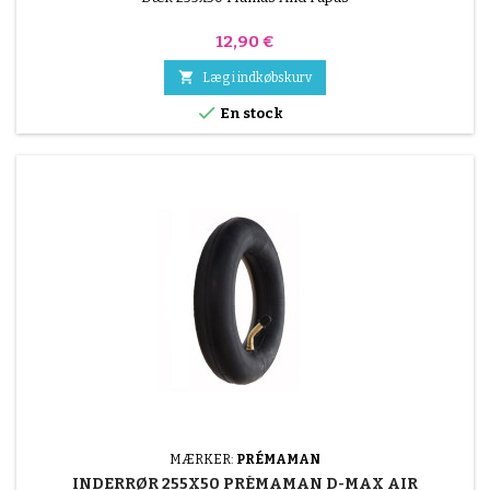
Pris
12,90 €

Læg i indkøbskurv

En stock
MÆRKER:
PRÉMAMAN
INDERRØR 255X50 PRÉMAMAN D-MAX AIR