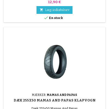
Pris
12,90 €

Læg i indkøbskurv

En stock
MÆRKER:
MAMAS AND PAPAS
DÆK 255X50 MAMAS AND PAPAS KLAPVOGN
Dæk 255x50 Mamas And Papas