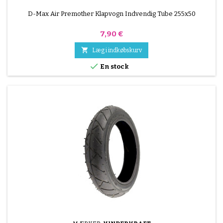
D-Max Air Premother Klapvogn Indvendig Tube 255x50
Pris
7,90 €

Læg i indkøbskurv

En stock