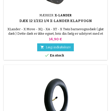
MÆRKER:
X-LANDER
DÆK 12 1/2X2 1/4 X-LANDER KLAPVOGN
XLander - X Move - XQ - XA - XT - X Twin barnevognsdæk ( glat
dæk ) Dette dæk er ikke egnet, hvis din fælg er udstyret med et
121/2x21/4-dæk ( 57-203 )
Pris
14,90 €

Læg i indkøbskurv

En stock