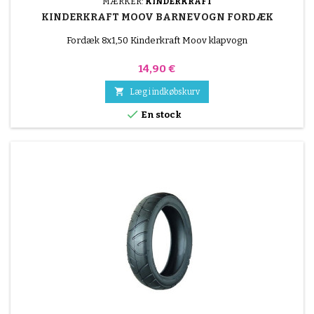
MÆRKER:
KINDERKRAFT
KINDERKRAFT MOOV BARNEVOGN FORDÆK
Fordæk 8x1,50 Kinderkraft Moov klapvogn
Pris
14,90 €

Læg i indkøbskurv

En stock