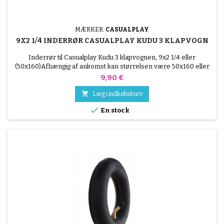
MÆRKER:
CASUALPLAY
9X2 1/4 INDERRØR CASUALPLAY KUDU 3 KLAPVOGN
Inderrør til Casualplay Kudu 3 klapvognen, 9x2 1/4 eller
(50x160)Afhængig af ankomst kan størrelsen være 50x160 eller
9x21/4.Kompatibel med et 50x160 dæk
Pris
9,90 €

Læg i indkøbskurv

En stock