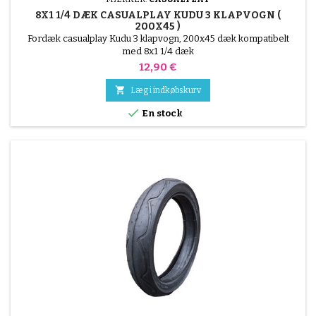
8X1 1/4 DÆK CASUALPLAY KUDU 3 KLAPVOGN (
200X45 )
Fordæk casualplay Kudu 3 klapvogn, 200x45 dæk kompatibelt
med 8x1 1/4 dæk
Pris
12,90 €

Læg i indkøbskurv

En stock