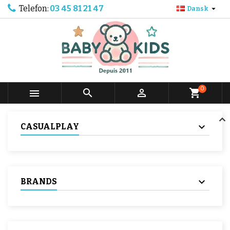
Telefon:
03 45 81 21 47

Dansk
0



shopping_cart
CASUALPLAY
BRANDS