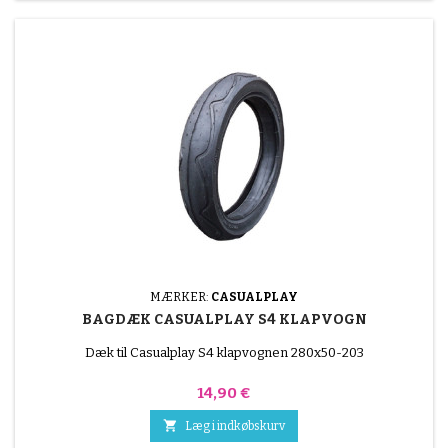
MÆRKER:
CASUALPLAY
BAGDÆK CASUALPLAY S4 KLAPVOGN
Dæk til Casualplay S4 klapvognen 280x50-203
Pris
14,90 €

Læg i indkøbskurv