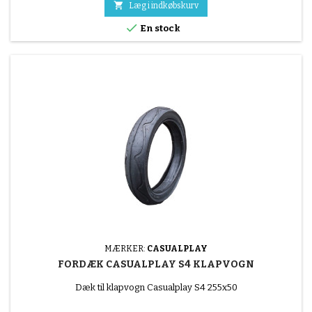

Læg i indkøbskurv

En stock
MÆRKER:
CASUALPLAY
FORDÆK CASUALPLAY S4 KLAPVOGN
Dæk til klapvogn Casualplay S4 255x50