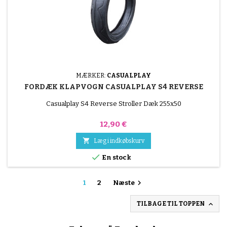
MÆRKER:
CASUALPLAY
FORDÆK KLAPVOGN CASUALPLAY S4 REVERSE
Casualplay S4 Reverse Stroller Dæk 255x50
Pris
12,90 €

Læg i indkøbskurv

En stock

1
2
Næste

TILBAGE TIL TOPPEN