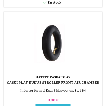

En stock
MÆRKER:
CASUALPLAY
CASULPLAY KUDU 3 STROLLER FRONT AIR CHAMBER
Inderrør foran til Kudu 3 klapvognen, 8 x 1 1/4
Pris
8,90 €