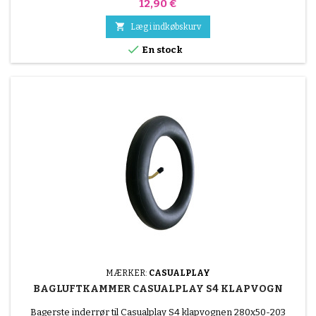
Pris
12,90 €

Læg i indkøbskurv

En stock
MÆRKER:
CASUALPLAY
BAGLUFTKAMMER CASUALPLAY S4 KLAPVOGN
Bagerste inderrør til Casualplay S4 klapvognen 280x50-203