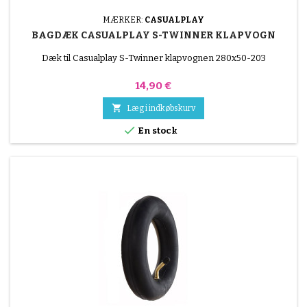
MÆRKER:
CASUALPLAY
BAGDÆK CASUALPLAY S-TWINNER KLAPVOGN
Dæk til Casualplay S-Twinner klapvognen 280x50-203
Pris
14,90 €

Læg i indkøbskurv

En stock