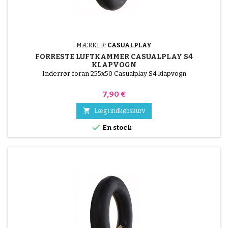
MÆRKER:
CASUALPLAY
FORRESTE LUFTKAMMER CASUALPLAY S4
KLAPVOGN
Inderrør foran 255x50 Casualplay S4 klapvogn
Pris
7,90 €

Læg i indkøbskurv

En stock