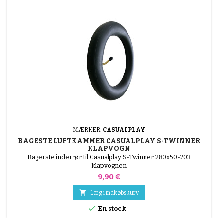
MÆRKER:
CASUALPLAY
BAGESTE LUFTKAMMER CASUALPLAY S-TWINNER
KLAPVOGN
Bagerste inderrør til Casualplay S-Twinner 280x50-203
klapvognen
Pris
9,90 €

Læg i indkøbskurv

En stock