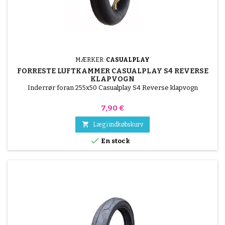
MÆRKER:
CASUALPLAY
FORRESTE LUFTKAMMER CASUALPLAY S4 REVERSE
KLAPVOGN
Inderrør foran 255x50 Casualplay S4 Reverse klapvogn
Pris
7,90 €

Læg i indkøbskurv

En stock