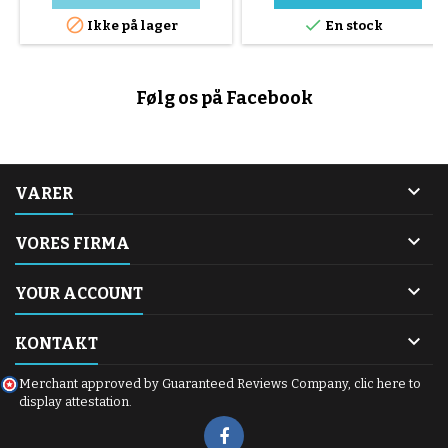


Ikke på lager
En stock
Følg os på Facebook

VARER

VORES FIRMA

YOUR ACCOUNT

KONTAKT
Merchant approved by Guaranteed Reviews Company,
clic here to
display attestation
.