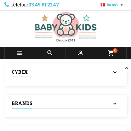
Telefon:
03 45 81 21 47

Dansk
0



shopping_cart
CYBEX
BRANDS