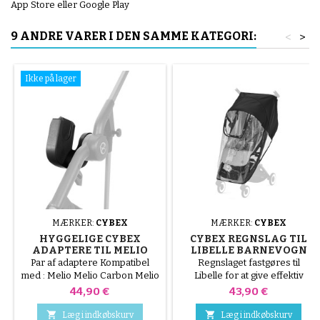
App Store eller Google Play
9 ANDRE VARER I DEN SAMME KATEGORI:
<
>
Ikke på lager
MÆRKER:
CYBEX
MÆRKER:
CYBEX
HYGGELIGE CYBEX
CYBEX REGNSLAG TIL
ADAPTERE TIL MELIO
LIBELLE BARNEVOGN
KLAPVOGN
Par af adaptere Kompatibel
Regnslaget fastgøres til
med : Melio Melio Carbon Melio
Libelle for at give effektiv
Street Alle babyautostole
beskyttelse mod vind og vejr.
Pris
Pris
44,90 €
43,90 €
CYBEX


Læg i indkøbskurv
Læg i indkøbskurv