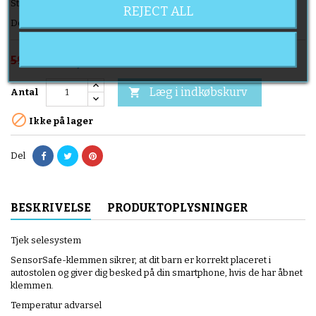
Stikket er placeret nær rattet.
REJECT ALL
Den nøjagtige placering af stikkontakten er angivet i bilens manual.
39,90 €
59,90 €
Spar 20,00 €
Inkl. moms
Læg i indkøbskurv

Antal

Ikke på lager
Del
BESKRIVELSE
PRODUKTOPLYSNINGER
Tjek selesystem
SensorSafe-klemmen sikrer, at dit barn er korrekt placeret i
autostolen og giver dig besked på din smartphone, hvis de har åbnet
klemmen.
Temperatur advarsel