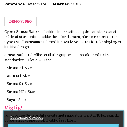
Reference
SensorSafe
Mærker
CYBEX
DEMO VIDEO
Cybex SensorSafe 4-i-1 sikkerhedssættet tilbyder en ubesværet
måde at sikre optimal sikkerhed for dit barn, når de rejser i deres
Cybex småbørnsautostol med innovativ SensorSafe-teknologi og et
intuitivt design.
Sensorsafe er dedikeret til alle gruppe 1 autostole med I-Size
standarden:- Cloud Z i-Size
- Sirona Z i-Size
- Aton M i-Size
- Sirona S i-Size
- Sirona M2 i-Size
- Vaya i-Size
Vigtig!
For at bruge SensorSafe-systemet i autostole fra 0 til 18 kg, skal du
Customize Cookies
bruge en 16-benet OBDII-stikdåse i bilen.