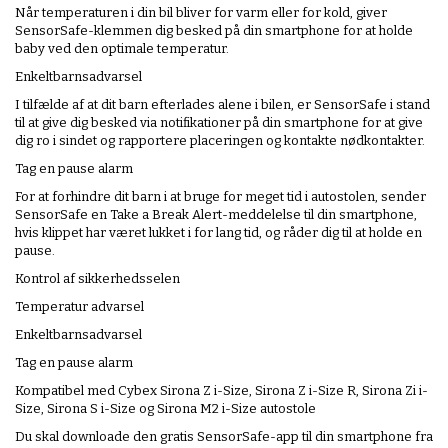
Når temperaturen i din bil bliver for varm eller for kold, giver
SensorSafe-klemmen dig besked på din smartphone for at holde
baby ved den optimale temperatur.
Enkeltbarnsadvarsel
I tilfælde af at dit barn efterlades alene i bilen, er SensorSafe i stand
til at give dig besked via notifikationer på din smartphone for at give
dig ro i sindet og rapportere placeringen og kontakte nødkontakter.
Tag en pause alarm
For at forhindre dit barn i at bruge for meget tid i autostolen, sender
SensorSafe en Take a Break Alert-meddelelse til din smartphone,
hvis klippet har været lukket i for lang tid, og råder dig til at holde en
pause.
Kontrol af sikkerhedsselen
Temperatur advarsel
Enkeltbarnsadvarsel
Tag en pause alarm
Kompatibel med Cybex Sirona Z i-Size, Sirona Z i-Size R, Sirona Zi i-
Size, Sirona S i-Size og Sirona M2 i-Size autostole
Du skal downloade den gratis SensorSafe-app til din smartphone fra