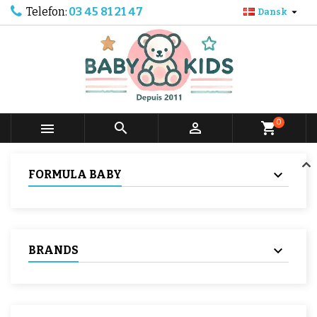
Telefon:
03 45 81 21 47

Dansk
0



shopping_cart
FORMULA BABY
BRANDS