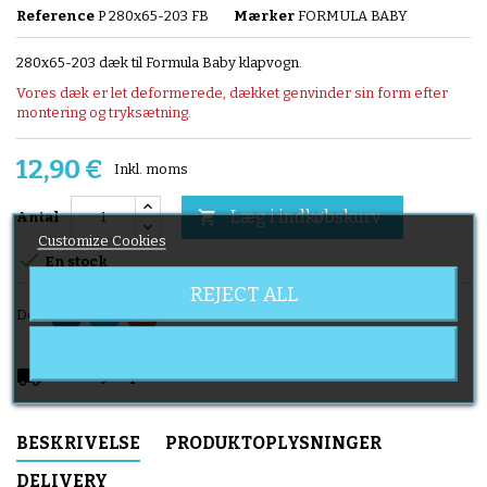
Reference
P 280x65-203 FB
Mærker
FORMULA BABY
280x65-203 dæk til Formula Baby klapvogn.
Vores dæk er let deformerede, dækket genvinder sin form efter
montering og tryksætning.
12,90 €
Inkl. moms
Læg i indkøbskurv

Antal
Customize Cookies

En stock
REJECT ALL
Del
local_shipping
Delivery expected from 2026-08-11
BESKRIVELSE
PRODUKTOPLYSNINGER
DELIVERY