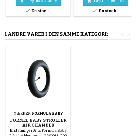
grå ) Dækket monteres i


Læg i indkøbskurv
Læg i indkøbskurv
hånden, uden værktøj, for at


En stock
En stock
undgå at punktere slangen.
1 ANDRE VARER I DEN SAMME KATEGORI:
<
>
MÆRKER:
FORMULA BABY
FORMEL BABY STROLLER
AIR CHAMBER
Erstatningsrør til Formula Baby
3-hjulet klapvogn - 280X65-203