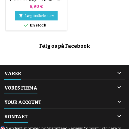
Pris
8,90 €

Læg i indkøbskurv

En stock
Følg os på Facebook

VARER

VORES FIRMA

YOUR ACCOUNT

KONTAKT
Merchant approved by Guaranteed Reviews Company,
clic here to