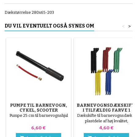
Dækstørrelse 280x65-203
DU VIL EVENTUELT OGSÅ SYNES OM
<
>
PUMPE TIL BARNEVOGN,
BARNEVOGNSDÆKSKIFT
CYKEL, SCOOTER
I TILFÆLDIG FARVE 1
PAKKE MED 3 STK
Pumpe 25 cm til barnevognshjul
Dækskifte til barnevognsdæk. 3
plastdele af høj kvalitet,
tilfældige farver, sort, rød, grøn,
Pris
Pris
6,60 €
4,60 €
gul og blå eller 3 dele af stål (