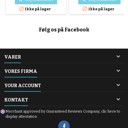


Ikke på lager
Ikke på lager
Følg os på Facebook

VARER

VORES FIRMA

YOUR ACCOUNT

KONTAKT
Merchant approved by Guaranteed Reviews Company,
clic here to
display attestation
.