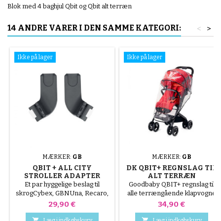
Blok med 4 baghjul Qbit og Qbit alt terræn
14 ANDRE VARER I DEN SAMME KATEGORI:
<
>
Ikke på lager
Ikke på lager
MÆRKER:
GB
MÆRKER:
GB
QBIT + ALL CITY
DK QBIT+ REGNSLAG TIL
STROLLER ADAPTER
ALT TERRÆN
Et par hyggelige beslag til
Goodbaby QBIT+ regnslag til
skrogCybex, GBNUna, Recaro,
alle terrængående klapvogne
Kiddy og Besafe....
Pris
Pris
29,90 €
34,90 €


Læg i indkøbskurv
Læg i indkøbskurv