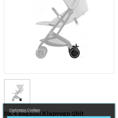
Customize Cookies
DK 4 Baghjul Klapvogn Qbit