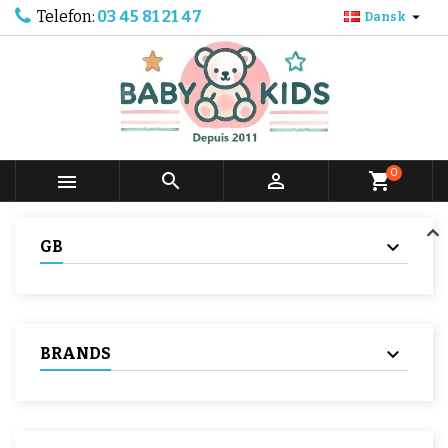
Telefon:
03 45 81 21 47

Dansk
0



shopping_cart
GB
BRANDS