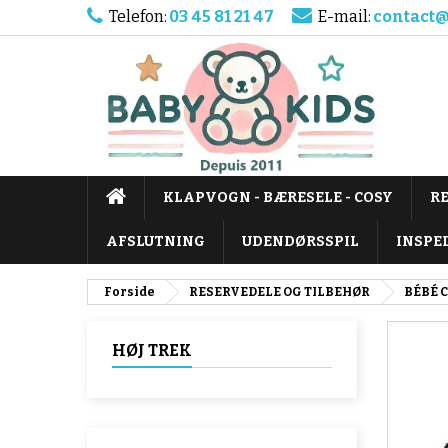
Telefon:
03 45 81 21 47
E-mail:
contact@
KLAPVOGN - BÆRESELE - COSY
R
AFSLUTNING
UDENDØRSSPIL
INSPE
Forside
RESERVEDELE OG TILBEHØR
BÉBÉ 
HØJ TREK