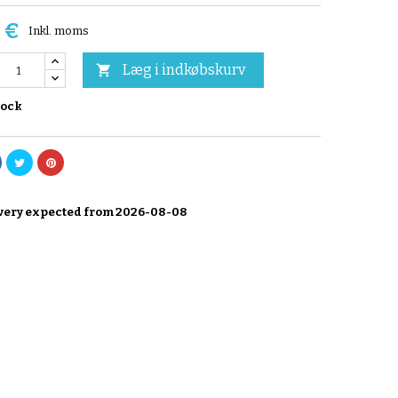
 €
Inkl. moms
Læg i indkøbskurv

tock
very expected from 2026-08-08