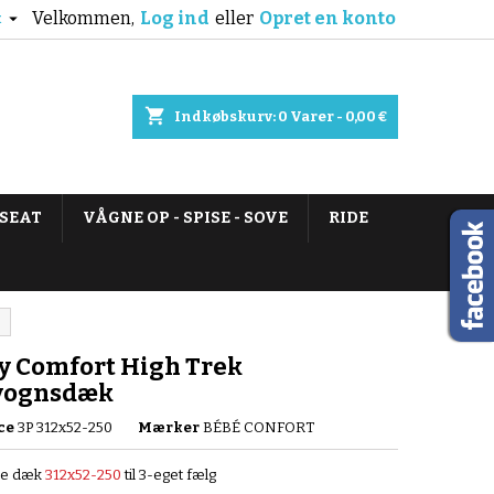
Velkommen,
Log ind
eller
Opret en konto

k
shopping_cart
Indkøbskurv:
0
Varer - 0,00 €
 SEAT
VÅGNE OP - SPISE - SOVE
RIDE
y Comfort High Trek
vognsdæk
ce
3P 312x52-250
Mærker
BÉBÉ CONFORT
lse dæk
312x52-250
til 3-eget fælg