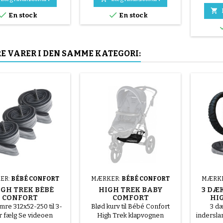
cykelty
hånden, uden værktøj, for at
video



En stock
En stock
undgå at punktere slangen.
undgå 
un
Mo
E VARER I DEN SAMME KATEGORI:
ER:
BÉBÉ CONFORT
MÆRKER:
BÉBÉ CONFORT
MÆRK
IGH TREK BÉBÉ
HIGH TREK BABY
3 DÆ
CONFORT
COMFORT
HI
DERSLANGER
KLAPVOGNSKURV
amre 312x52-250 til 3-
Blød kurv til Bébé Confort
3 dæ
r fælg Se videoen
High Trek klapvognen
inderslan