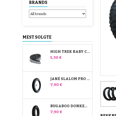
BRANDS
MEST SOLGTE
HIGH TREK BABY COMFORT INDERSLANGE
Pris
5,30 €
JANÉ SLALOM PRO OG POWERTWIN KLAPVOGNS INDERRØR
Pris
7,90 €
BUGABOO DONKEY STROLLER FRONT AIR CHAMBER
Pris
7,90 €
BESKR