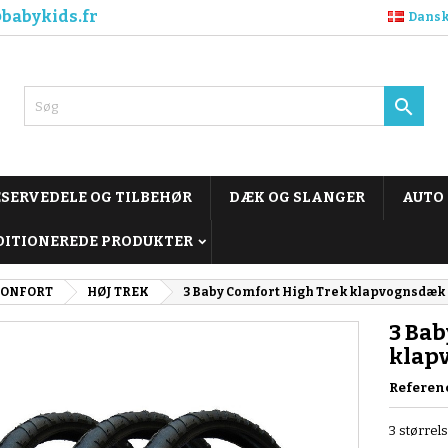
babykids.fr
Dans

ESERVEDELE OG TILBEHØR
DÆK OG SLANGER
AUTO
DITIONEREDE PRODUKTER
CONFORT
HØJ TREK
3 Baby Comfort High Trek klapvognsdæk
3 Bab
klap
Referen
3 større