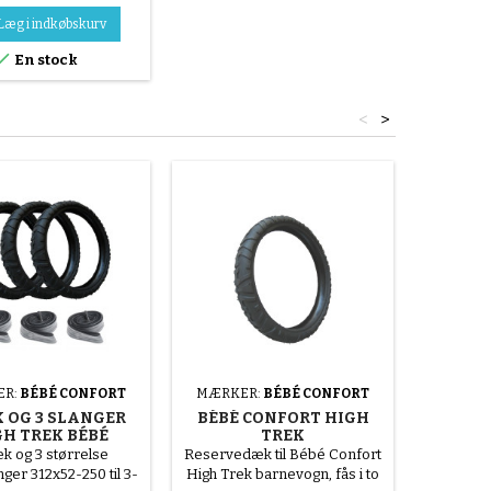
pe metal egerfælg Se
en nedenfor for at
Læg i indkøbskurv
at bore inderrøret

En stock
der montering.
nteringsvideo.
<
>
ER:
BÉBÉ CONFORT
MÆRKER:
BÉBÉ CONFORT
MÆRKE
K OG 3 SLANGER
BÉBÉ CONFORT HIGH
HIG
GH TREK BÉBÉ
TREK
CONFORT
BARNEVOGNSDÆK -
IN
k og 3 størrelse
Reservedæk til Bébé Confort
Vælg ve
312X52-250 ELLER
ger 312x52-250 til 3-
High Trek barnevogn, fås i to
størrels
12½X2¼ AFHÆNGIGT AF