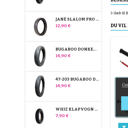
3 dæk til
JANÉ SLALOM PRO OG POWERTWIN STROLLER DÆK
Pris
DU VIL
12,90 €
BUGABOO DONKEY 39X177 KOMPATIBELT BARNEVOGNSDÆK - TIL FORHJULET
Pris
14,90 €
47-203 BUGABOO DONKEY KLAPVOGNSKOMPATIBELT DÆK - TIL BAGHJULET
Cus
Pris
14,90 €
BARN
P
WHIZ KLAPVOGN BAGERSTE INDRE RØR RED CASTLE
b
Pris
7,90 €
