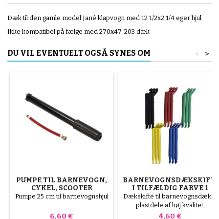
Dæk til den gamle model Jané klapvogn med 12 1/2x2 1/4 eger hjul
Ikke kompatibel på fælge med 270x47-203 dæk
DU VIL EVENTUELT OGSÅ SYNES OM
<
>
PUMPE TIL BARNEVOGN,
BARNEVOGNSDÆKSKIFT
CYKEL, SCOOTER
I TILFÆLDIG FARVE 1
PAKKE MED 3 STK
Pumpe 25 cm til barnevognshjul
Dækskifte til barnevognsdæk. 3
plastdele af høj kvalitet,
tilfældige farver, sort, rød, grøn,
Pris
Pris
6,60 €
4,60 €