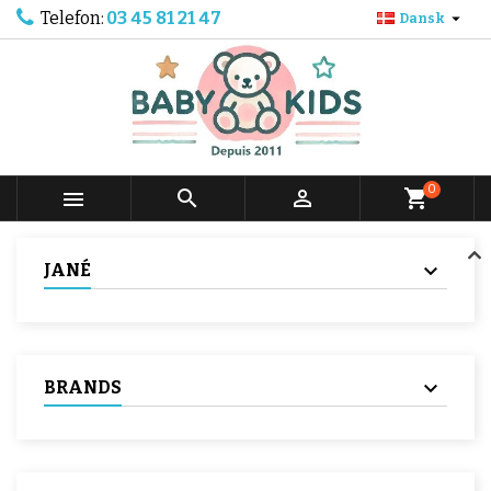
Telefon:
03 45 81 21 47

Dansk
0



shopping_cart
JANÉ
BRANDS