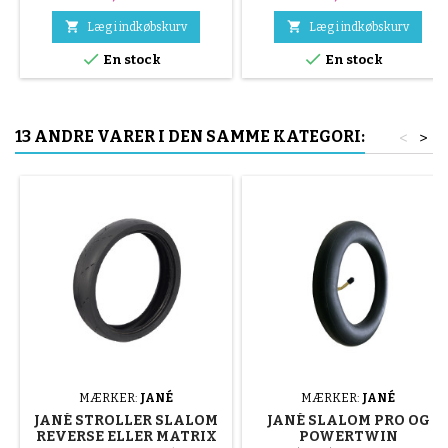
gul og blå eller 3 dele af stål (
grå ) Dækket monteres i


Læg i indkøbskurv
Læg i indkøbskurv
hånden, uden værktøj, for at


En stock
En stock
undgå at punktere slangen.
13 ANDRE VARER I DEN SAMME KATEGORI:
<
>
MÆRKER:
JANÉ
MÆRKER:
JANÉ
JANÉ STROLLER SLALOM
JANÉ SLALOM PRO OG
REVERSE ELLER MATRIX
POWERTWIN