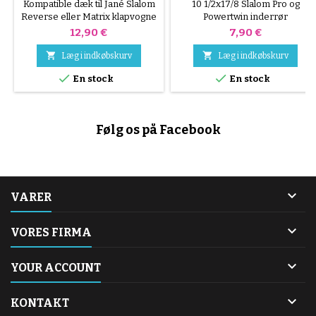
TIRE
KLAPVOGNS INDERRØR
Kompatible dæk til Jané Slalom
10 1/2x17/8 Slalom Pro og
Reverse eller Matrix klapvogne
Powertwin inderrør
- 270x47-203
Pris
Pris
12,90 €
7,90 €


Læg i indkøbskurv
Læg i indkøbskurv


En stock
En stock
Følg os på Facebook

VARER

VORES FIRMA

YOUR ACCOUNT

KONTAKT