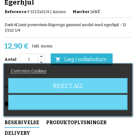
Egerhjul
Reference
P 121/2x21/4 J Ancien
Mærker
JANÉ
Dæk til Jané powertwin klapvogn gammel model med egerhjul - 12
1/2x2 1/4
12,90 €
Inkl. moms
Læg i indkøbskurv

Antal

Customize Cookies
En stock
REJECT ALL
Del
local_shipping
Delivery expected from 2026-08-08
BESKRIVELSE
PRODUKTOPLYSNINGER
DELIVERY