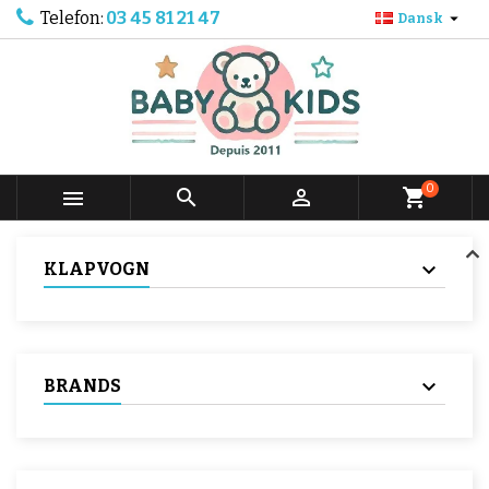
Telefon:
03 45 81 21 47

Dansk
0



shopping_cart
KLAPVOGN
BRANDS