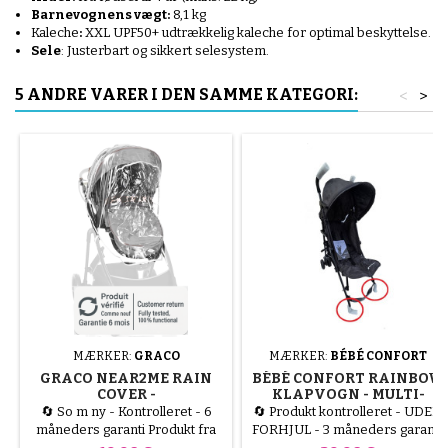
Barnevognens vægt:
8,1 kg
Kaleche
:
XXL UPF50+ udtrækkelig kaleche for optimal beskyttelse.
Sele
: Justerbart og sikkert selesystem.
5 ANDRE VARER I DEN SAMME KATEGORI:
<
>
MÆRKER:
GRACO
MÆRKER:
BÉBÉ CONFORT
GRACO NEAR2ME RAIN
BÉBÉ CONFORT RAINBOW
COVER -
KLAPVOGN - MULTI-
BESKYTTELSESOVERTRÆK,
POSITION STOKKE - UDEN
🔄 So m ny - Kontrolleret - 6
🔄 Produkt kontrolleret - UDEN
SLIDE2ME KLAPVOGN
FORHJUL - 6 MÅNEDER
måneders garanti Produkt fra
FORHJUL - 3 måneders garanti
TIL 4 ÅR - MINERAL
en kundereturnering eller
Vare returneret (forhjul