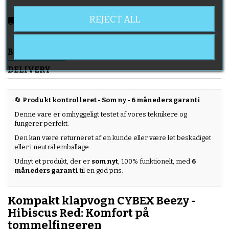
REJECT ALL
local_shipping
Delivery expected from 2026-08-11
BESKRIVELSE
PRODUKTOPLYSNINGER
DELIVERY
🔄
Produkt kontrolleret - Som ny - 6 måneders garanti
Denne vare er omhyggeligt testet af vores teknikere og
fungerer perfekt.
Den kan være returneret af en kunde eller være let beskadiget
eller i neutral emballage.
Udnyt et produkt, der er
som nyt
, 100% funktionelt, med
6
måneders garanti
til en god pris.
Kompakt klapvogn CYBEX Beezy -
Hibiscus Red: Komfort på
tommelfingeren