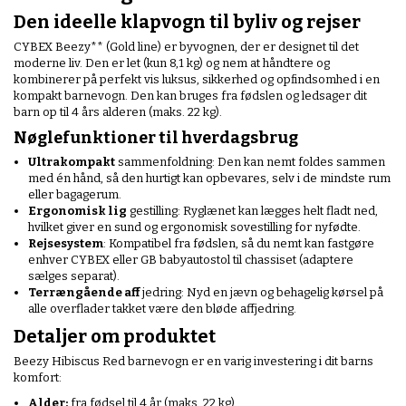
Den ideelle klapvogn til byliv og rejser
CYBEX Beezy** (Gold line) er byvognen, der er designet til det
moderne liv. Den er let (kun 8,1 kg) og nem at håndtere og
kombinerer på perfekt vis luksus, sikkerhed og opfindsomhed i en
kompakt barnevogn. Den kan bruges fra fødslen og ledsager dit
barn op til 4 års alderen (maks. 22 kg).
Nøglefunktioner til hverdagsbrug
Ultrakompakt
sammenfoldning: Den kan nemt foldes sammen
med én hånd, så den hurtigt kan opbevares, selv i de mindste rum
eller bagagerum.
Ergonomisk lig
gestilling: Ryglænet kan lægges helt fladt ned,
hvilket giver en sund og ergonomisk sovestilling for nyfødte.
Rejsesystem
: Kompatibel fra fødslen, så du nemt kan fastgøre
enhver CYBEX eller GB babyautostol til chassiset (adaptere
sælges separat).
Terrængående aff
jedring: Nyd en jævn og behagelig kørsel på
alle overflader takket være den bløde affjedring.
Detaljer om produktet
Beezy Hibiscus Red barnevogn er en varig investering i dit barns
komfort:
Alder:
fra fødsel til 4 år (maks. 22 kg)