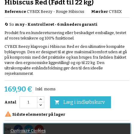
Hibiscus Red (Født til 22 kg)
Reference
CYBEX Beezy - Rouge Hibiscus
Mærker
CYBEX
🔄 So
m ny - Kontrolleret
-
6 måneders garanti
Produkt fra en kundereturnering eller beskadiget emballage, testet
af vores teknikere og 100% funktionel.
CYBEX Beezy klapvogn i Hibiscus Red er den ultimative kompakte
byklapvogn. Den er designet til at give maksimal komfort uden at gå
på kompromis med det praktiske og kan bruges fra fødslen (takket
være den ergonomiske liggestilling) og op til 22 kg. Den
ultrakompakte enhåndsfoldning gør den til den ideelle
rejsekammerat.
169,90 €
Inkl. moms
Læg i indkøbskurv

Antal

Sidste elementer på lager
Del
Customize Cookies