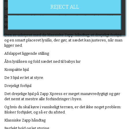
Et design så praktisk, som forældre nogensinde vil have set!
REJECT ALL
Let og ultrakompakt, når den er foldet.
Det er den perfekte klapvogn til et barn, der allerede kan sidde op,
men den er også velegnet fra fødslen i kombination med en Lux
klapvogn eller en Bébé Confort cosi autostol.
Den er udstyret med de klassiske Zapp-håndtag, et drejeligt forhjul
og en smart placeret lynlås, der gør, at sædet kan justeres, når man
ligger ned.
Afslappet liggende stilling
Åbn lynlåsen og fold sædet ned til babys lur
Kompakte hjul
De 3 hjul er let at styre.
Drejeligt forhjul
Det drejelige hjul på Zapp Xpress er meget manøvredygtigt og gør
det nemt at mestre alle forhindringer i byen.
Og hvis du skal køre i vanskeligt terræn, er det ikke noget problem:
Bloker forhjulet, og så er du afsted.
Klassiske Zapp håndtag
Perfekt hold og let styring.