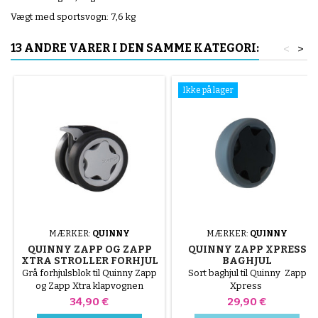
Vægt med sportsvogn: 7,6 kg
13 ANDRE VARER I DEN SAMME KATEGORI:
<
>
Ikke på lager
MÆRKER:
QUINNY
MÆRKER:
QUINNY
QUINNY ZAPP OG ZAPP
QUINNY ZAPP XPRESS
XTRA STROLLER FORHJUL
BAGHJUL
Grå forhjulsblok til Quinny Zapp
Sort baghjul til Quinny Zapp
og Zapp Xtra klapvognen
Xpress
Pris
Pris
34,90 €
29,90 €