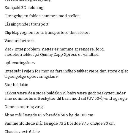
Kompakt 3D-foldning
Hængekøjen foldes sammen med stellet.
Låsning under transport
Clip klapvognen for at transportere den sikkert
Vandtæt betræk
Plet ? Intet problem: Pletter er nemme at rengøre, fordi
sædebetrækket på Quinny Zapp Xpress er vandtæt.
opbevaringskurv
Intet står i vejen for mor og fars indkøb takket være den store og let
tilgængelige opbevaringskurv.
Stor baldakin
Takket være den store baldakin vil baby være godt beskyttet under
sine sommerture. Beskytter dit barn mod sol (UV 50+), vind og regn
Dimensioner og vægt:
Åbne mål: længde 83 x bredde 58 x højde 108 cm
Sammenfoldede mål: længde 73 x bredde 37,5 x højde 30 cm
Chassisvægt: 6,4 kg