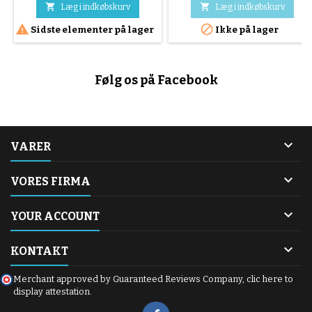


Læg i indkøbskurv
Læg i indkøbskurv


Sidste elementer på lager
Ikke på lager
Følg os på Facebook

VARER

VORES FIRMA

YOUR ACCOUNT

KONTAKT
Merchant approved by Guaranteed Reviews Company,
clic here to
display attestation
.