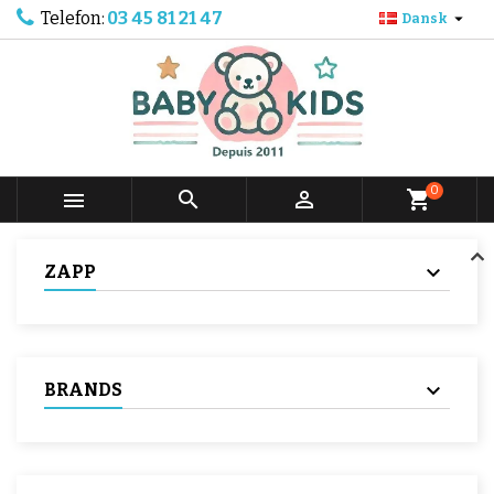
Telefon:
03 45 81 21 47

Dansk
0



shopping_cart
ZAPP
BRANDS