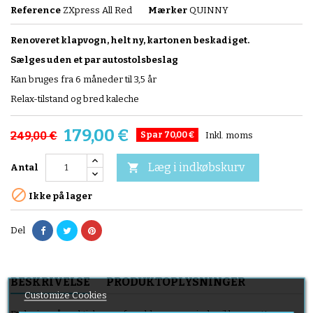
Reference
ZXpress All Red
Mærker
QUINNY
Renoveret klapvogn, helt ny, kartonen beskadiget.
Sælges uden et par autostolsbeslag
Kan bruges fra 6 måneder til 3,5 år
Relax-tilstand og bred kaleche
179,00 €
249,00 €
Spar 70,00 €
Inkl. moms
Læg i indkøbskurv

Antal

Ikke på lager
Del
BESKRIVELSE
PRODUKTOPLYSNINGER
Customize Cookies