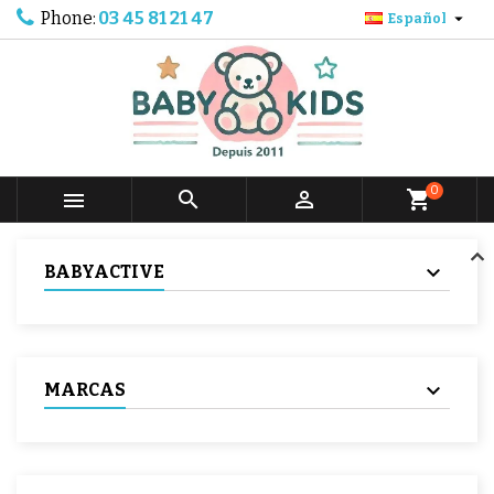
Phone:
03 45 81 21 47

Español
0



shopping_cart
BABYACTIVE
MARCAS