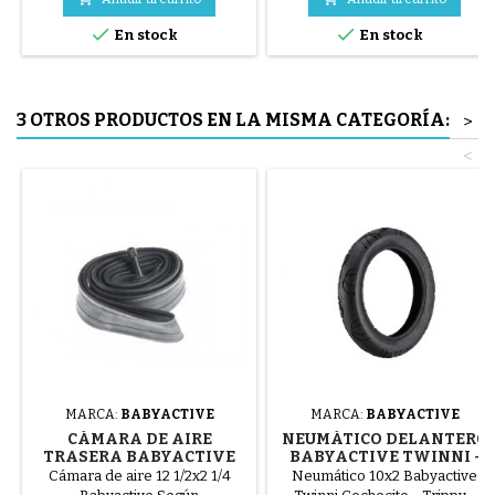
azul o 3 piezas de acero ( gris )


En stock
En stock
El neumático se monta a mano,
sin herramientas, para evitar
pinchar la cámara de aire.
3 OTROS PRODUCTOS EN LA MISMA CATEGORÍA:
>
<
MARCA:
BABYACTIVE
MARCA:
BABYACTIVE
CÁMARA DE AIRE
NEUMÁTICO DELANTERO
TRASERA BABYACTIVE
BABYACTIVE TWINNI -
TWINNI TRIPPY
TRIPPY - SHELL PRESTIGE
Cámara de aire 12 1/2x2 1/4
Neumático 10x2 Babyactive