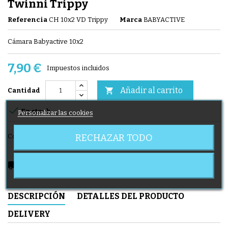
Twinni Trippy
Referencia
CH 10x2 VD Trippy
Marca
BABYACTIVE
Cámara Babyactive 10x2
7,90 €
Impuestos incluidos
Añadir al carrito

Cantidad

En stock
Personalizar las cookies
RECHAZAR TODO
Compartir
local_shipping
Delivery expected from 11/08/2026
DESCRIPCIÓN
DETALLES DEL PRODUCTO
DELIVERY