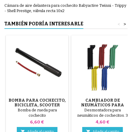
Cámara de aire delantera para cochecito Babyactive Twinni - Trippy
- Shell Prestige, válvula recta 10x2
TAMBIÉN PODRÍA INTERESARLE
<
>
BOMBA PARA COCHECITO,
CAMBIADOR DE
BICICLETA, SCOOTER
NEUMÁTICOS PARA
COCHECITO COLOR
Bomba de rueda para
Desmontadora para
ALEATORIO 1 PAQUETE DE
cochecito
neumáticos de cochecitos. 3
3 PIEZAS
piezas de plástico de alta
Precio
Precio
6,60 €
4,60 €
calidad, colores aleatorios,
negro, rojo, verde, amarillo y


Añadir al carrito
Añadir al carrito