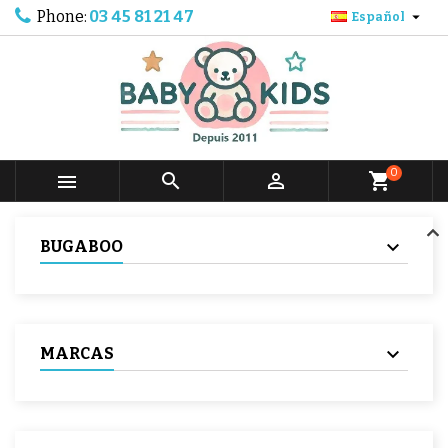
Phone:
03 45 81 21 47

Español
0



shopping_cart
BUGABOO
MARCAS