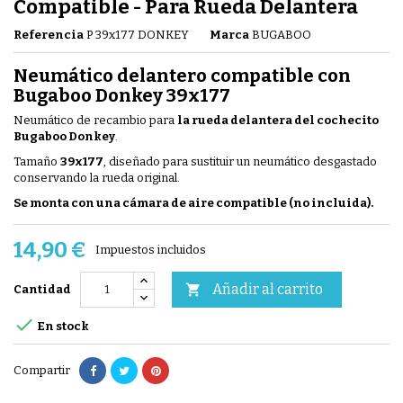
Compatible - Para Rueda Delantera
Referencia
P 39x177 DONKEY
Marca
BUGABOO
Neumático delantero compatible con
Bugaboo Donkey 39x177
Neumático de recambio para
la rueda delantera del cochecito
Bugaboo Donkey
.
Tamaño
39x177
, diseñado para sustituir un neumático desgastado
conservando la rueda original.
Se monta con una cámara de aire compatible (no incluida).
14,90 €
Impuestos incluidos
Añadir al carrito

Cantidad

En stock
Compartir