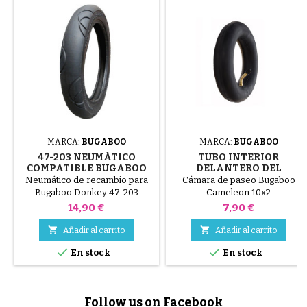
MARCA:
BUGABOO
MARCA:
BUGABOO
47-203 NEUMÁTICO
TUBO INTERIOR
COMPATIBLE BUGABOO
DELANTERO DEL
DONKEY STROLLER -
COCHECITO BUGABOO
Neumático de recambio para
Cámara de paseo Bugaboo
PARA RUEDA TRASERA
CAMELEON
Bugaboo Donkey 47-203
Cameleon 10x2
Neumático compatible con la
Precio
Precio
14,90 €
7,90 €
rueda trasera del cochecito
Bugaboo Donkey. Este


Añadir al carrito
Añadir al carrito
neumático, de tamaño 47-203


En stock
En stock
(12 pulgadas), permite sustituir
un neumático desgastado
conservando la rueda original.
Cámara de aire no incluida.
Follow us on Facebook