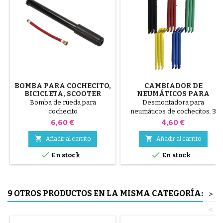
BOMBA PARA COCHECITO,
CAMBIADOR DE
BICICLETA, SCOOTER
NEUMÁTICOS PARA
COCHECITO COLOR
Bomba de rueda para
Desmontadora para
ALEATORIO 1 PAQUETE DE
cochecito
neumáticos de cochecitos. 3
3 PIEZAS
piezas de plástico de alta
Precio
Precio
6,60 €
4,60 €
calidad, colores aleatorios,
negro, rojo, verde, amarillo y


Añadir al carrito
Añadir al carrito
azul o 3 piezas de acero ( gris )


En stock
En stock
El neumático se monta a mano,
sin herramientas, para evitar
pinchar la cámara de aire.
9 OTROS PRODUCTOS EN LA MISMA CATEGORÍA:
>
<