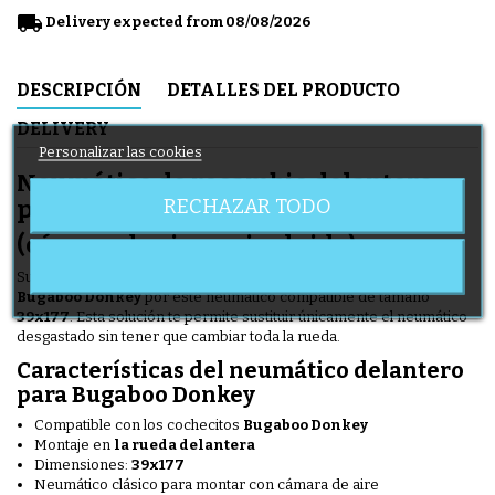
local_shipping
Delivery expected from 08/08/2026
DESCRIPCIÓN
DETALLES DEL PRODUCTO
DELIVERY
Personalizar las cookies
Neumático de recambio delantero
RECHAZAR TODO
para Bugaboo Donkey 39x177
(cámara de aire no incluida)
Sustituye el neumático de la rueda delantera de tu
cochecito
Bugaboo Donkey
por este neumático compatible de tamaño
39x177
. Esta solución te permite sustituir únicamente el neumático
desgastado sin tener que cambiar toda la rueda.
Características del neumático delantero
para Bugaboo Donkey
Compatible con los cochecitos
Bugaboo Donkey
Montaje en
la rueda delantera
Dimensiones:
39x177
Neumático clásico para montar con cámara de aire