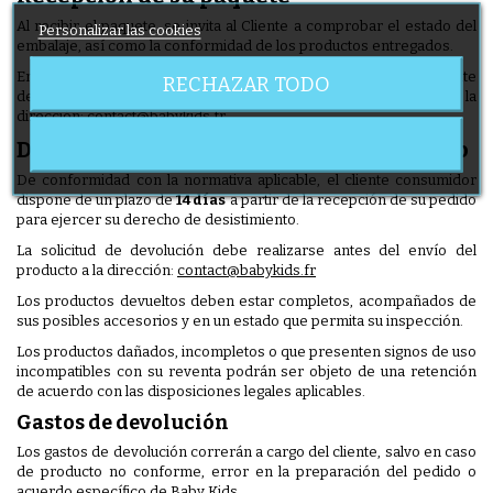
Al recibir el paquete, se invita al Cliente a comprobar el estado del
Personalizar las cookies
embalaje, así como la conformidad de los productos entregados.
En caso de anomalía, paquete dañado o producto que falte, el cliente
RECHAZAR TODO
debe ponerse en contacto con Baby Kids lo antes posible en la
dirección:
contact@babykids.fr
Devoluciones y derecho de desistimiento
De conformidad con la normativa aplicable, el cliente consumidor
dispone de un plazo de
14 días
a partir de la recepción de su pedido
para ejercer su derecho de desistimiento.
La solicitud de devolución debe realizarse antes del envío del
producto a la dirección:
contact@babykids.fr
Los productos devueltos deben estar completos, acompañados de
sus posibles accesorios y en un estado que permita su inspección.
Los productos dañados, incompletos o que presenten signos de uso
incompatibles con su reventa podrán ser objeto de una retención
de acuerdo con las disposiciones legales aplicables.
Gastos de devolución
Los gastos de devolución correrán a cargo del cliente, salvo en caso
de producto no conforme, error en la preparación del pedido o
acuerdo específico de Baby Kids.