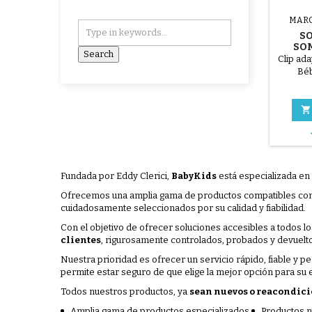
MAR
S
SO
CO
Clip ad
C
Béb

Fundada por Eddy Clerici,
BabyKids
está especializada en
Ofrecemos una amplia gama de productos compatibles con n
cuidadosamente seleccionados por su calidad y fiabilidad.
Con el objetivo de ofrecer soluciones accesibles a todos l
clientes
, rigurosamente controlados, probados y devueltos
Nuestra prioridad es ofrecer un servicio rápido, fiable y p
permite estar seguro de que elige la mejor opción para su e
Todos nuestros productos, ya
sean nuevos o reacondic
Amplia gama de productos especializados
Productos 