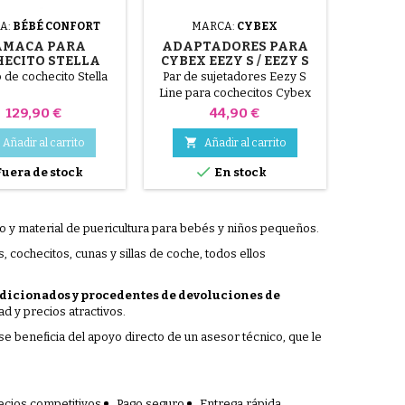
A:
BÉBÉ CONFORT
MARCA:
CYBEX
AMACA PARA
ADAPTADORES PARA
HECITO STELLA
CYBEX EEZY S / EEZY S
CONFORT O MAXI
TWIST STROLLER
 de cochecito Stella
Par de sujetadores Eezy S
COSI
Line para cochecitos Cybex
Eezy S / Eezy S Twist 2018
Precio
Precio
129,90 €
44,90 €

Añadir al carrito
Añadir al carrito

uera de stock
En stock
o y material de puericultura para bebés y niños pequeños.
ochecitos, cunas y sillas de coche, todos ellos
dicionados y procedentes de devoluciones de
d y precios atractivos.
se beneficia del apoyo directo de un asesor técnico, que le
ecios competitivos
Pago seguro
Entrega rápida