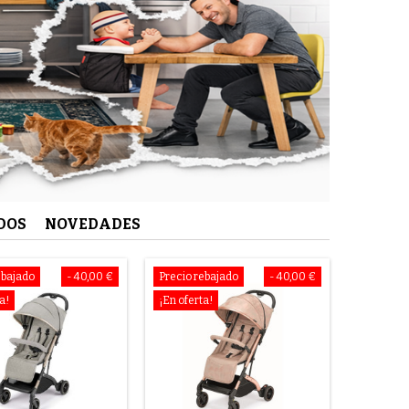
DOS
NOVEDADES
ebajado
- 40,00 €
Precio rebajado
- 40,00 €
a!
¡En oferta!