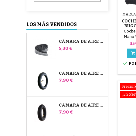
MARCA
COCH
LOS MÁS VENDIDOS
BUG
Cochec
Nano 
CÁMARA DE AIRE HIGH TREK BÉBÉ CONFORT
con 2
Pr
35
Precio
coche
5,30 €
Mounta

todas la

POR
ocasio
todote
CÁMARA DE AIRE PARA COCHECITO JANÉ SLALOM PRO Y POWERTWIN
semana
Precio
7,90 €
para l
Cómoda
Precio 
asiento
¡En ofer
hijo pu
CÁMARA DE AIRE DELANTERA DEL COCHECITO BUGABOO DONKEY
Precio
7,90 €