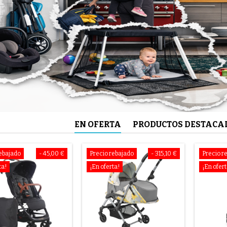
EN OFERTA
PRODUCTOS DESTACA
rebajado
- 45,00 €
Precio rebajado
- 315,10 €
Precio r
ta!
¡En oferta!
¡En ofert