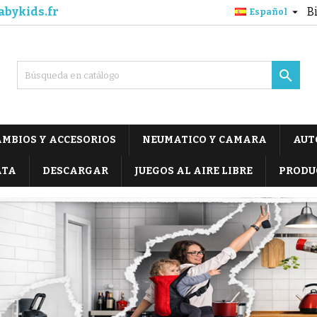
abykids.fr
B

Español

MBIOS Y ACCESORIOS
NEUMATICO Y CAMARA
AUT
ATA
DESCARGAR
JUEGOS AL AIRE LIBRE
PRODU