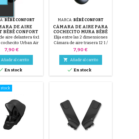
A:
BÉBÉ CONFORT
MARCA:
BÉBÉ CONFORT
ARA DE AIRE
CÁMARA DE AIRE PARA
 BÉBÉ CONFORT
COCHECITO MURA BÉBÉ
BAN AIR LIFE
CONFORT
e aire delantera 6x1
Elija entre las 2 dimensiones
 cochecito Urban Air
Cámara de aire trasera 12 1 /
Life
2x2 1/4 Cámara de aire
Precio
Precio
7,90 €
7,90 €
delantera 10x2.125

Añadir al carrito
Añadir al carrito


En stock
En stock
 stock