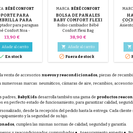
CA:
BÉBÉ CONFORT
MARCA:
BÉBÉ CONFORT
MARC
OPORTE PARA
BOLSA DE PAÑALES
H
MBRILLA PARA
BABY COMFORT FLEXI
COC
CHECITO BABY
BAG
BÉBÉ 
aptador para paraguas
Bolso cambiador Bébé
Asiento
ONFORT NOA
é Confort Noa -
Confort Flexi Bag
Precio
Precio
13,90 €
38,90 €


Añadir al carrito
Añadir al carrito



En stock
Fuera de stock
F
 la venta de accesorios
nuevos y reacondicionados
, piezas de recambi
umerosas marcas: neumáticos, cámaras de aire, recambios, accesorios, c
os padres,
BabyKids
desarrolla también una gama de
productos reacon
 en perfecto estado de funcionamiento, para garantizar calidad, segurida
ersonalizado, desde la recepción del pedido hasta la entrega. Cada cliente 
quipamiento y la seguridad de su hijo.
ionados
, cumplen las mismas normas de calidad, seguridad y garantía.
nuevos y reacondicionados comprobados
Asesoramiento experto
Pr