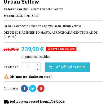
Urban Yellow
Referencia
Duo Laika 2 + nacelle Yellow
Marca
BÉBÉ CONFORT
Laika 2 Cochecito Dúo con Capazo Laika Urban Yellow
DESDE EL NACIMIENTO HASTA APROXIMADAMENTE 3,5 AÑOS
(0-15 KG)
239,90 €
555,00 €
Ahorre un 315,10 €
Impuestos incluidos
Añadir al carrito

Cantidad

Últimas unidades en stock
Compartir
local_shipping
Delivery expected from 11/08/2026