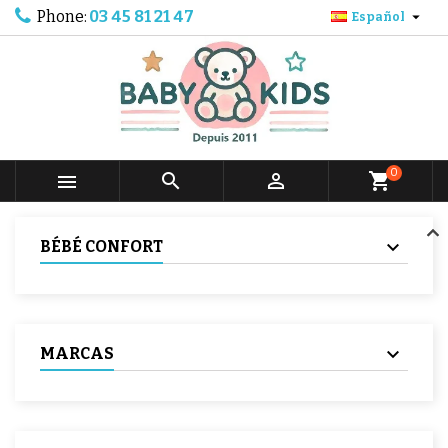
Phone:
03 45 81 21 47

Español
0



shopping_cart
BÉBÉ CONFORT
MARCAS