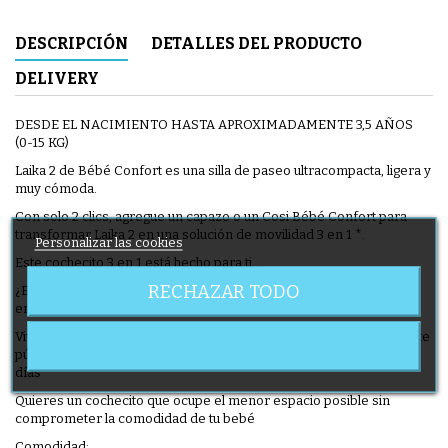
DESCRIPCIÓN
DETALLES DEL PRODUCTO
DELIVERY
DESDE EL NACIMIENTO HASTA APROXIMADAMENTE 3,5 AÑOS
(0-15 KG)
Laika 2 de Bébé Confort es una silla de paseo ultracompacta, ligera y
muy cómoda.
Con solo 2 clics, agregue un capazo o un Cosi Bébé Confort para
transformar Laika 2 en una solución de movilidad 3 en 1 *.
Personalizar las cookies
Este cochecito 3 en 1 está hecho para ti ...
RECHAZAR TODO
¿Estás buscando un cochecito ultracompacto, ligero, manejable y
envolvente para tu bebé?
Vive en el centro de una gran área metropolitana y usa el transporte
público, sube escaleras o camina por aceras estrechas todos los
días
Quieres un cochecito que ocupe el menor espacio posible sin
comprometer la comodidad de tu bebé
Comodidad: