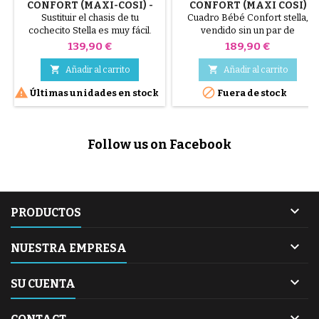
CONFORT (MAXI-COSI) -
CONFORT (MAXI COSI)
CHASIS DESNUDO SIN
Sustituir el chasis de tu
Cuadro Bébé Confort stella,
ACCESORIOS
cochecito Stella es muy fácil.
vendido sin un par de
¿Ya tienes los accesorios? Este
adaptadores
Precio
Precio
139,90 €
189,90 €
chasis original Stella Bébé
Confort (Maxi-Cosi ) se vende


Añadir al carrito
Añadir al carrito
desnudo. Es la solución


Últimas unidades en stock
Fuera de stock
económica para dar una nueva
vida a tu cochecito si tu chasis
actual está dañado. Chasis
original Bébé Confort / Maxi-
Follow us on Facebook
Cosi. Se vende sin hamaca,
ruedas ni adaptadores.
Compatible con...

PRODUCTOS

NUESTRA EMPRESA

SU CUENTA
