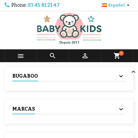
Phone:
03 45 81 21 47

Español
0



shopping_cart
BUGABOO
MARCAS