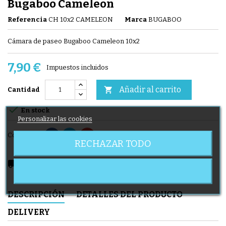
Bugaboo Cameleon
Referencia
CH 10x2 CAMELEON
Marca
BUGABOO
Cámara de paseo Bugaboo Cameleon 10x2
7,90 €
Impuestos incluidos
Añadir al carrito

Cantidad

En stock
Personalizar las cookies
Compartir
RECHAZAR TODO
local_shipping
Delivery expected from 11/08/2026
DESCRIPCIÓN
DETALLES DEL PRODUCTO
DELIVERY