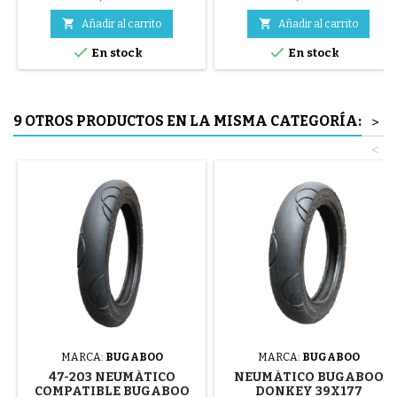
calidad, colores aleatorios,
negro, rojo, verde, amarillo y


Añadir al carrito
Añadir al carrito
azul o 3 piezas de acero ( gris )


En stock
En stock
El neumático se monta a mano,
sin herramientas, para evitar
pinchar la cámara de aire.
9 OTROS PRODUCTOS EN LA MISMA CATEGORÍA:
>
<
MARCA:
BUGABOO
MARCA:
BUGABOO
47-203 NEUMÁTICO
NEUMÁTICO BUGABOO
COMPATIBLE BUGABOO
DONKEY 39X177