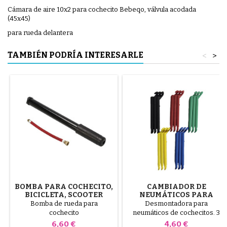
Cámara de aire 10x2 para cochecito Bebeqo, válvula acodada
(45x45)
para rueda delantera
TAMBIÉN PODRÍA INTERESARLE
<
>
BOMBA PARA COCHECITO,
CAMBIADOR DE
BICICLETA, SCOOTER
NEUMÁTICOS PARA
COCHECITO COLOR
Bomba de rueda para
Desmontadora para
ALEATORIO 1 PAQUETE DE
cochecito
neumáticos de cochecitos. 3
3 PIEZAS
piezas de plástico de alta
Precio
Precio
6,60 €
4,60 €