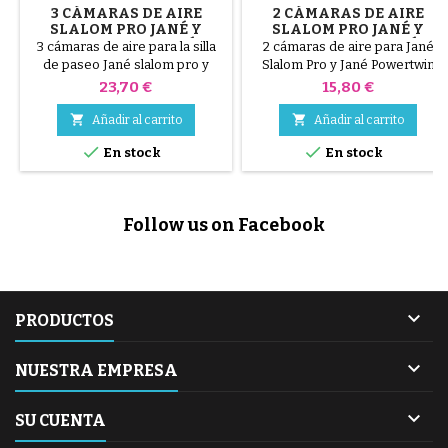
3 CÁMARAS DE AIRE
2 CÁMARAS DE AIRE
SLALOM PRO JANÉ Y
SLALOM PRO JANÉ Y
POWERTWIN JANÉ
POWERTWIN JANÉ
3 cámaras de aire para la silla
2 cámaras de aire para Jané
de paseo Jané slalom pro y
Slalom Pro y Jané Powertwin
powertwin jané - 10 1 / 2x17 / 8
Stroller - 10 1 / 2x17 / 8
Precio
Precio
23,70 €
15,80 €


Añadir al carrito
Añadir al carrito


En stock
En stock
Follow us on Facebook

PRODUCTOS

NUESTRA EMPRESA

SU CUENTA