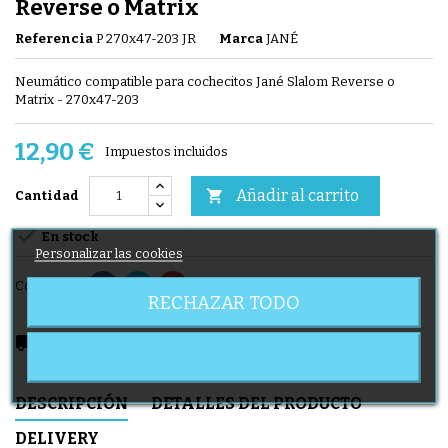
Reverse o Matrix
Referencia
P 270x47-203 JR
Marca
JANÉ
Neumático compatible para cochecitos Jané Slalom Reverse o
Matrix - 270x47-203
12,90 €
Impuestos incluidos
Añadir al carrito

Cantidad

En stock
Personalizar las cookies
Compartir
RECHAZAR TODO
local_shipping
Delivery expected from 08/08/2026
DESCRIPCIÓN
DETALLES DEL PRODUCTO
DELIVERY