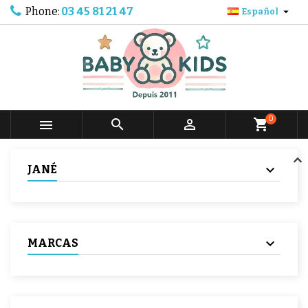
Phone:
03 45 81 21 47

Español
0



shopping_cart
JANÉ
MARCAS