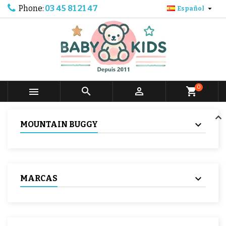
Phone:
03 45 81 21 47

Español
0



shopping_cart
MOUNTAIN BUGGY
MARCAS