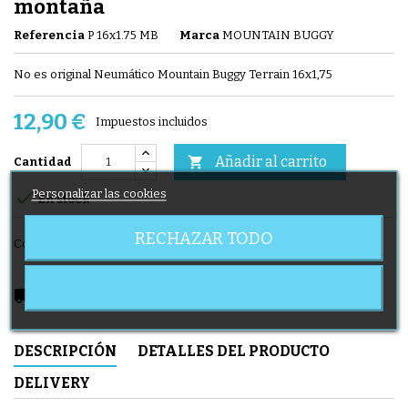
montaña
Referencia
P 16x1.75 MB
Marca
MOUNTAIN BUGGY
No es original Neumático Mountain Buggy Terrain 16x1,75
12,90 €
Impuestos incluidos
Añadir al carrito

Cantidad
Personalizar las cookies

En stock
RECHAZAR TODO
Compartir
local_shipping
Delivery expected from 12/08/2026
DESCRIPCIÓN
DETALLES DEL PRODUCTO
DELIVERY