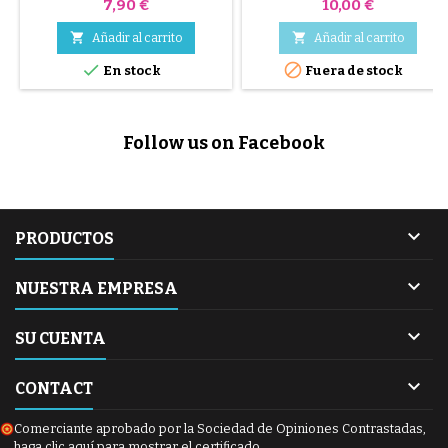
Duo
Mountain Buggy
Precio
Precio
7,90 €
10,00 €


Añadir al carrito
Añadir al carrito


En stock
Fuera de stock
Follow us on Facebook

PRODUCTOS

NUESTRA EMPRESA

SU CUENTA

CONTACT
Comerciante aprobado por la Sociedad de Opiniones Contrastadas,
haga clic aquí para mostrar el certificado
.