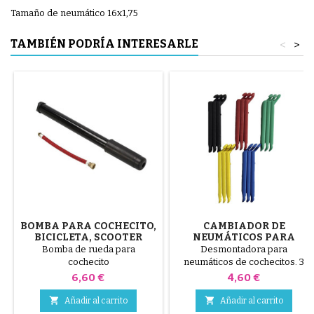
Tamaño de neumático 16x1,75
TAMBIÉN PODRÍA INTERESARLE
<
>
BOMBA PARA COCHECITO,
CAMBIADOR DE
BICICLETA, SCOOTER
NEUMÁTICOS PARA
COCHECITO COLOR
Bomba de rueda para
Desmontadora para
ALEATORIO 1 PAQUETE DE
cochecito
neumáticos de cochecitos. 3
3 PIEZAS
piezas de plástico de alta
Precio
Precio
6,60 €
4,60 €
calidad, colores aleatorios,
negro, rojo, verde, amarillo y


Añadir al carrito
Añadir al carrito
azul o 3 piezas de acero ( gris )