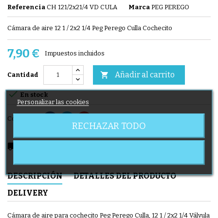
Referencia
CH 121/2x21/4 VD CULA
Marca
PEG PEREGO
Cámara de aire 12 1 / 2x2 1/4 Peg Perego Culla Cochecito
7,90 €
Impuestos incluidos
Añadir al carrito

Cantidad

En stock
Personalizar las cookies
Compartir
RECHAZAR TODO
local_shipping
Delivery expected from 08/08/2026
DESCRIPCIÓN
DETALLES DEL PRODUCTO
DELIVERY
Cámara de aire para cochecito Peg Perego Culla, 12 1 / 2x2 1/4 Válvula