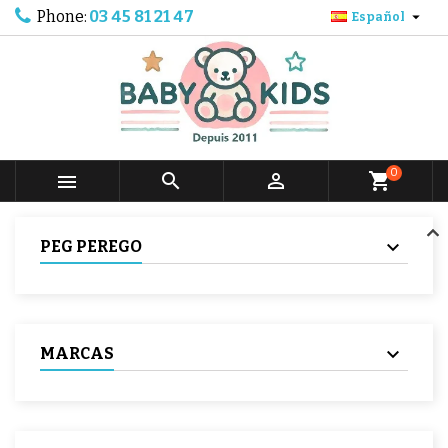
Phone:
03 45 81 21 47

Español
0



shopping_cart
PEG PEREGO
MARCAS