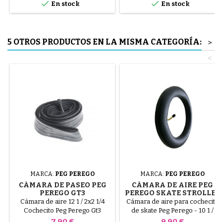


En stock
En stock
El neumático se monta a mano,
sin herramientas, para evitar
pinchar la cámara de aire.
5 OTROS PRODUCTOS EN LA MISMA CATEGORÍA:
>
<
MARCA:
PEG PEREGO
MARCA:
PEG PEREGO
CÁMARA DE PASEO PEG
CÁMARA DE AIRE PEG
PEREGO GT3
PEREGO SKATE STROLLER
Cámara de aire 12 1 / 2x2 1/4
Cámara de aire para cochecito
Cochecito Peg Perego Gt3
de skate Peg Perego - 10 1 /
2x17 / 8
Precio
Precio
7,90 €
9,90 €