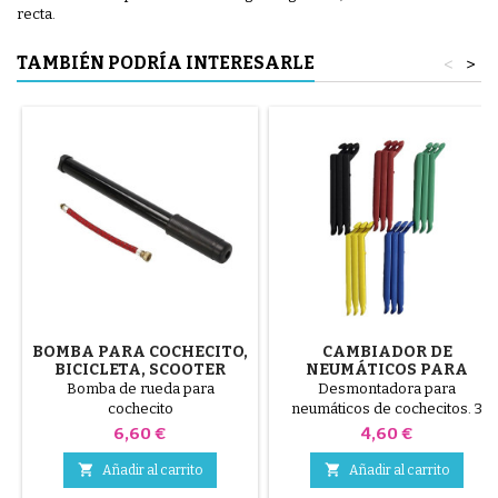
recta.
TAMBIÉN PODRÍA INTERESARLE
<
>
BOMBA PARA COCHECITO,
CAMBIADOR DE
BICICLETA, SCOOTER
NEUMÁTICOS PARA
COCHECITO COLOR
Bomba de rueda para
Desmontadora para
ALEATORIO 1 PAQUETE DE
cochecito
neumáticos de cochecitos. 3
3 PIEZAS
piezas de plástico de alta
Precio
Precio
6,60 €
4,60 €
calidad, colores aleatorios,
negro, rojo, verde, amarillo y


Añadir al carrito
Añadir al carrito
azul o 3 piezas de acero ( gris )