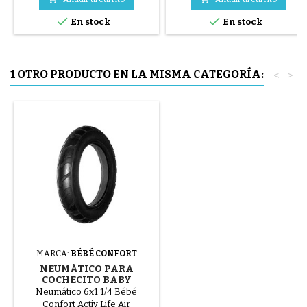
azul o 3 piezas de acero ( gris )


En stock
En stock
El neumático se monta a mano,
sin herramientas, para evitar
pinchar la cámara de aire.
1 OTRO PRODUCTO EN LA MISMA CATEGORÍA:
<
>
MARCA:
BÉBÉ CONFORT
NEUMÁTICO PARA
COCHECITO BABY
COMFORT ACTIV LIFE AIR
Neumático 6x1 1/4 Bébé
Confort Activ Life Air