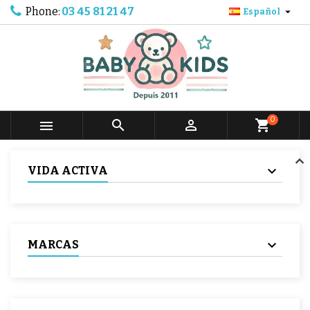
Phone:
03 45 81 21 47

Español
0



shopping_cart
VIDA ACTIVA
MARCAS