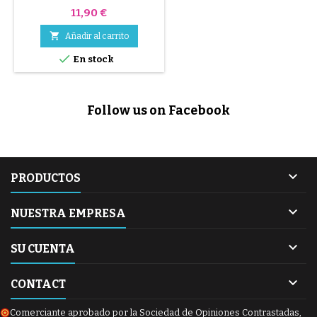
Precio
11,90 €

Añadir al carrito

En stock
Follow us on Facebook

PRODUCTOS

NUESTRA EMPRESA

SU CUENTA

CONTACT
Comerciante aprobado por la Sociedad de Opiniones Contrastadas,