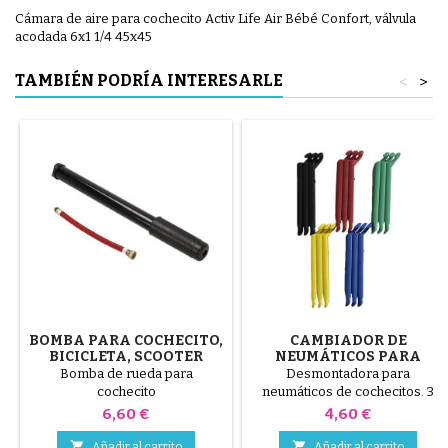
Cámara de aire para cochecito Activ Life Air Bébé Confort, válvula
acodada 6x1 1/4 45x45
TAMBIÉN PODRÍA INTERESARLE
<
>
BOMBA PARA COCHECITO,
CAMBIADOR DE
BICICLETA, SCOOTER
NEUMÁTICOS PARA
COCHECITO COLOR
Bomba de rueda para
Desmontadora para
ALEATORIO 1 PAQUETE DE
cochecito
neumáticos de cochecitos. 3
3 PIEZAS
piezas de plástico de alta
Precio
Precio
6,60 €
4,60 €
calidad, colores aleatorios,
negro, rojo, verde, amarillo y


Añadir al carrito
Añadir al carrito