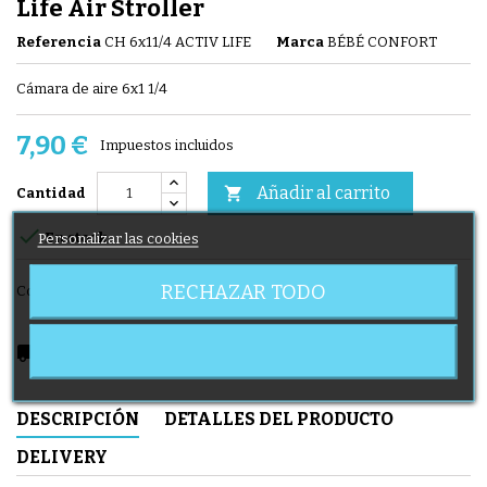
Life Air Stroller
Referencia
CH 6x11/4 ACTIV LIFE
Marca
BÉBÉ CONFORT
Cámara de aire 6x1 1/4
7,90 €
Impuestos incluidos
Añadir al carrito

Cantidad

Personalizar las cookies
En stock
RECHAZAR TODO
Compartir
local_shipping
Delivery expected from 11/08/2026
DESCRIPCIÓN
DETALLES DEL PRODUCTO
DELIVERY