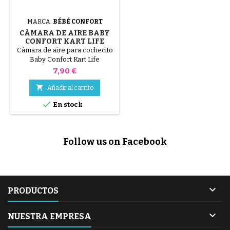
MARCA:
BÉBÉ CONFORT
CÁMARA DE AIRE BABY
CONFORT KART LIFE
Cámara de aire para cochecito
Baby Confort Kart Life
Precio
7,90 €

Añadir al carrito

En stock
Follow us on Facebook

PRODUCTOS

NUESTRA EMPRESA