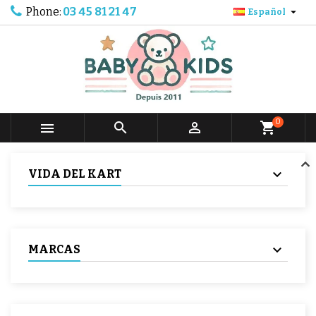
Phone:
03 45 81 21 47

Español
0



shopping_cart
VIDA DEL KART
MARCAS