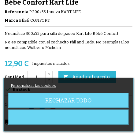
Bébé Confort Kart Life
Referencia
P 300x55 Innova KART LIFE
Marca
BÉBÉ CONFORT
Neumático 300x55 para silla de paseo Kart Life Bébé Confort
No es compatible con el cochecito Phil and Teds. No reemplaza los
neumáticos Wolber o Michelin
12,90 €
Impuestos incluidos
Añadir al carrito

Cantidad
Personalizar las cookies

En stock
RECHAZAR TODO
Compartir
local_shipping
Delivery expected from 11/08/2026