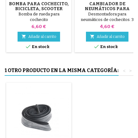
BOMBA PARA COCHECITO,
CAMBIADOR DE
BICICLETA, SCOOTER
NEUMÁTICOS PARA
COCHECITO COLOR
Bomba de rueda para
Desmontadora para
ALEATORIO 1 PAQUETE DE
cochecito
neumáticos de cochecitos. 3
3 PIEZAS
piezas de plástico de alta
Precio
Precio
6,60 €
4,60 €
calidad, colores aleatorios,
negro, rojo, verde, amarillo y


Añadir al carrito
Añadir al carrito
azul o 3 piezas de acero ( gris )


En stock
En stock
El neumático se monta a mano,
sin herramientas, para evitar
pinchar la cámara de aire.
1 OTRO PRODUCTO EN LA MISMA CATEGORÍA:
<
>