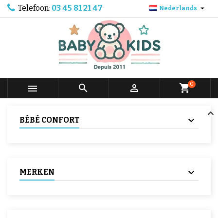
Telefoon:
03 45 81 21 47

Nederlands
0



shopping_cart
BÉBÉ CONFORT
MERKEN