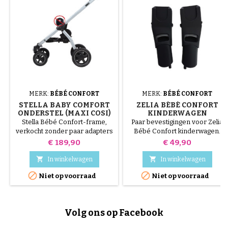
MERK:
BÉBÉ CONFORT
MERK:
BÉBÉ CONFORT
STELLA BABY COMFORT
ZELIA BÉBÉ CONFORT
ONDERSTEL (MAXI COSI)
KINDERWAGEN
ADAPTERS
Stella Bébé Confort-frame,
Paar bevestigingen voor Zelia
verkocht zonder paar adapters
Bébé Confort kinderwagen.
Hiermee kunt u instellen:
Prijs
Prijs
€ 189,90
€ 49,90
Cabriofix Kiezelsteen Stad
Steen


In winkelwagen
In winkelwagen


Niet op voorraad
Niet op voorraad
Volg ons op Facebook