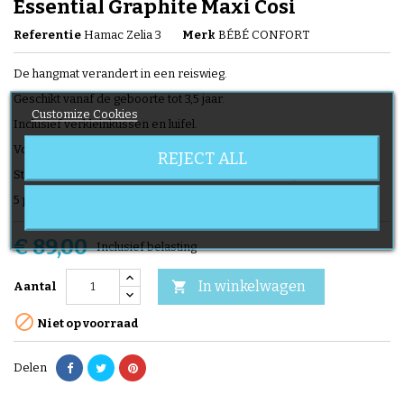
Essential Graphite Maxi Cosi
Referentie
Hamac Zelia 3
Merk
BÉBÉ CONFORT
De hangmat verandert in een reiswieg.
Geschikt vanaf de geboorte tot 3,5 jaar.
Customize Cookies
Inclusief verkleinkussen en luifel.
Volledig verstelbare stoel in reiswiegmodus.
REJECT ALL
Stoel verstelbaar in achterwaartse of voorwaartse positie.
5 punts veiligheidsgordel.
€ 89,00
Inclusief belasting
In winkelwagen

Aantal

Niet op voorraad
Delen