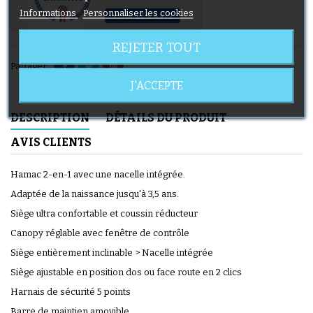
Informations
Personnaliser les cookies
VOIR LES AVIS
REJETER TOUT
Partager
J'ACCEPTE
DESCRIPTION
DÉTAILS DU PRODUIT
AVIS CLIENTS
Hamac 2-en-1 avec une nacelle intégrée.
Adaptée de la naissance jusqu'à 3,5 ans.
Siège ultra confortable et coussin réducteur
Canopy réglable avec fenêtre de contrôle
Siège entièrement inclinable > Nacelle intégrée
Siège ajustable en position dos ou face route en 2 clics
Harnais de sécurité 5 points
Barre de maintien amovible