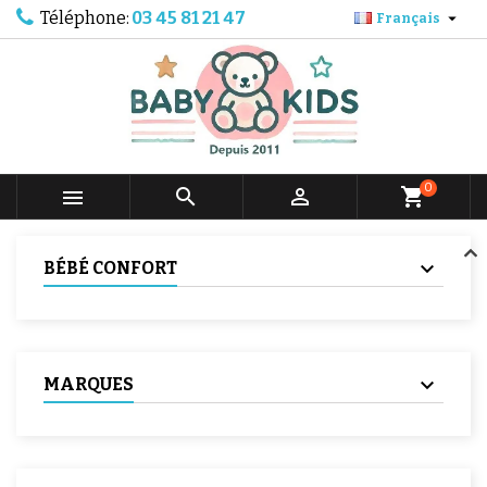
Téléphone:
03 45 81 21 47

Français
0



shopping_cart
BÉBÉ CONFORT
MARQUES