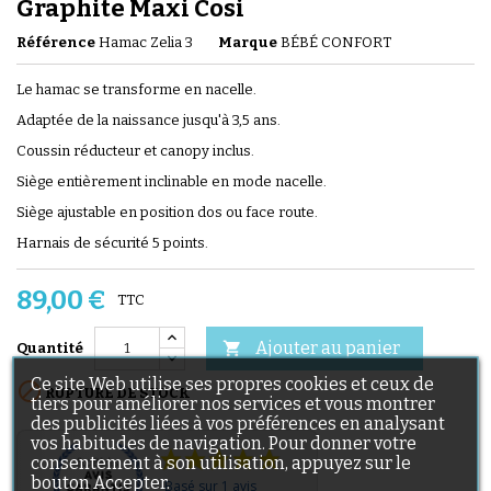
Graphite Maxi Cosi
Référence
Hamac Zelia 3
Marque
BÉBÉ CONFORT
Le hamac se transforme en nacelle.
Adaptée de la naissance jusqu'à 3,5 ans.
Coussin réducteur et canopy inclus.
Siège entièrement inclinable en mode nacelle.
Siège ajustable en position dos ou face route.
Harnais de sécurité 5 points.
89,00 €
TTC
Ajouter au panier

Quantité
Ce site Web utilise ses propres cookies et ceux de

RUPTURE DE STOCK
tiers pour améliorer nos services et vous montrer
des publicités liées à vos préférences en analysant
vos habitudes de navigation. Pour donner votre
consentement à son utilisation, appuyez sur le
bouton Accepter.
Basé sur 1 avis