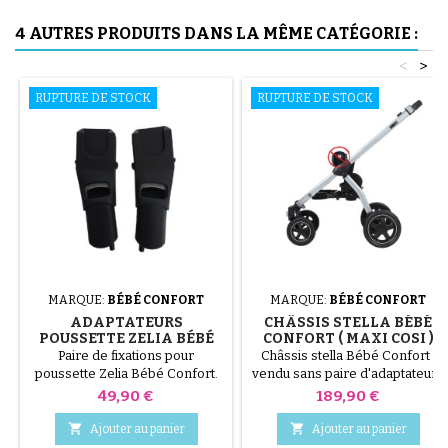
4 AUTRES PRODUITS DANS LA MÊME CATÉGORIE :
<
>
RUPTURE DE STOCK
RUPTURE DE STOCK
MARQUE:
BÉBÉ CONFORT
MARQUE:
BÉBÉ CONFORT
ADAPTATEURS
CHÂSSIS STELLA BÉBÉ
POUSSETTE ZELIA BÉBÉ
CONFORT ( MAXI COSI )
CONFORT
Paire de fixations pour
Châssis stella Bébé Confort ,
poussette Zelia Bébé Confort.
vendu sans paire d'adaptateurs
Permet de fixer: Cabriofix
Prix
Prix
49,90 €
189,90 €
Pebble City Rock


Ajouter au panier
Ajouter au panier