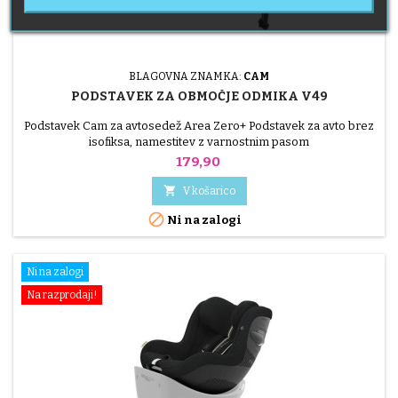
BLAGOVNA ZNAMKA:
CAM
PODSTAVEK ZA OBMOČJE ODMIKA V49
Podstavek Cam za avtosedež Area Zero+ Podstavek za avto brez
isofiksa, namestitev z varnostnim pasom
Cena
179,90

V košarico

Ni na zalogi
Ni na zalogi
Na razprodaji!