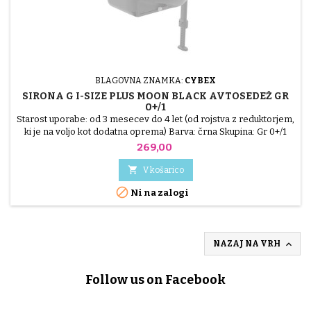
BLAGOVNA ZNAMKA:
CYBEX
SIRONA G I-SIZE PLUS MOON BLACK AVTOSEDEŽ GR
0+/1
Starost uporabe: od 3 mesecev do 4 let (od rojstva z reduktorjem,
ki je na voljo kot dodatna oprema) Barva: črna Skupina: Gr 0+/1
Pritrditev: Isofix Položaj sedeža: obrnjen nazaj - do 18 kg, obrnjen
Cena
269,00
naprej - do 18 kg Pritrditev za otroka : 5-točkovni varnostni pas
Velikost I: Da

V košarico

Ni na zalogi

NAZAJ NA VRH
Follow us on Facebook