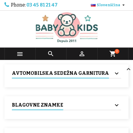
Phone:
03 45 81 21 47

Slovenščina
0



shopping_cart
AVTOMOBILSKA SEDEŽNA GARNITURA
BLAGOVNE ZNAMKE