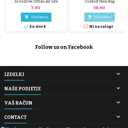
za voziček Urban Air Life
Confort Flexi Bag
Cena
Cena
7,90
38,90


V košarico
V košarico


En stock
Ni na zalogi
Follow us on Facebook

IZDELKI

NAŠE PODJETJE

VAŠ RAČUN

CONTACT