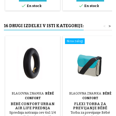
jekleni deli ( siva ) Pnevmatiko


En stock
En stock
namestite ročno, brez orodja,
da ne predrete notranje cevi.
16 DRUGI IZDELKI V ISTI KATEGORIJI:
<
>
Ni na zalogi
BLAGOVNA ZNAMKA:
BÉBÉ
BLAGOVNA ZNAMKA:
BÉBÉ
CONFORT
CONFORT
BÉBÉ CONFORT URBAN
FLEXI TORBA ZA
AIR LIFE PREDNJA
PREVIJANJE BÉBÉ
NOTRANJA CEV
CONFORT
Sprednja notranja cev 6x1 1/4
Torba za previjanje Bébé