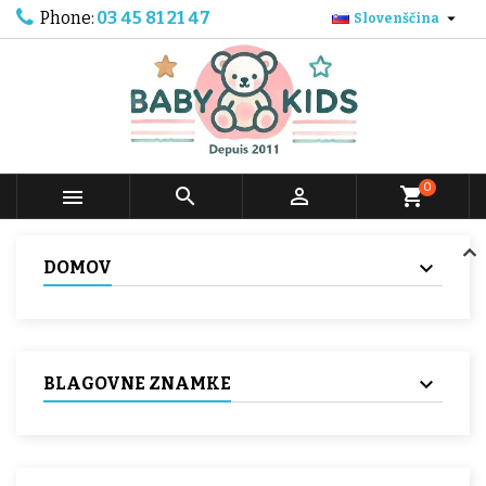
Phone:
03 45 81 21 47

Slovenščina
0



shopping_cart
DOMOV
BLAGOVNE ZNAMKE