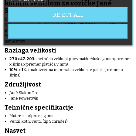
kotnim ventilom za vozičke Jané
Slalom Pro in Powertwin
REJECT ALL
Opis izdelka:
Notranja cev standardne velikosti
270x47-203
(ustreza
10½ x 1⅞
palcev
), primerna za pnevmatike vozičkov Jané Slalom Pro in
Powertwin. Ta notranja cev ima nagnjen ventil za lažje polnjenje in
namestitev.
Razlaga velikosti
270x47-203:
metrična velikost pnevmatike/duše (zunanji premer
x širina x premer platišča v mm)
10½ x 1⅞:
enakovredna imperialna velikost v palcih (premer x
širina)
Združljivost
Jané Slalom Pro
Jané Powertwin
Tehnične specifikacije
Material: odporna guma
Ventil: kotni ventil (tip Schrader)
Nasvet