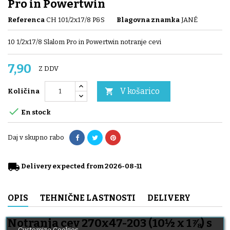
Pro in Powertwin
Referenca
CH 101/2x17/8 P&S
Blagovna znamka
JANÉ
10 1/2x17/8 Slalom Pro in Powertwin notranje cevi
7,90
Z DDV
V košarico

Količina

En stock
Daj v skupno rabo
local_shipping
Delivery expected from 2026-08-11
OPIS
TEHNIČNE LASTNOSTI
DELIVERY
Notranja cev 270x47-203 (10½ x 1⅞) s
Customize Cookies