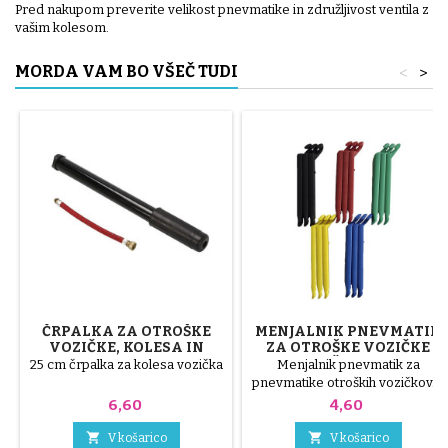
Pred nakupom preverite velikost pnevmatike in združljivost ventila z
vašim kolesom.
MORDA VAM BO VŠEČ TUDI
<
>
ČRPALKA ZA OTROŠKE
MENJALNIK PNEVMATIK
VOZIČKE, KOLESA IN
ZA OTROŠKE VOZIČKE
SKUTERJE
NAKLJUČNE BARVE 1
25 cm črpalka za kolesa vozička
Menjalnik pnevmatik za
PAKET S 3 KOSI
pnevmatike otroških vozičkov. 3
visokokakovostni plastični deli,
Cena
Cena
6,60
4,60
naključne barve, črna, rdeča,
zelena, rumena in modra ali 3


V košarico
V košarico