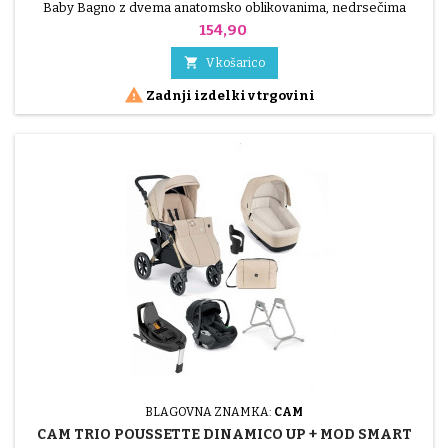
Baby Bagno z dvema anatomsko oblikovanima, nedrsečima
sedežema (enim nagibnim za dojenčke, stare od 0 do 6 mesecev,
Cena
154,90
in drugim z naslonjali za roke za dojenčke, stare od 6 do 12
mesecev). Držala za milo in gobice, majhna prha, odtočni čep in

V košarico
cev, predal z držalom za stekleničko, 4 kolesca (2 z...

Zadnji izdelki v trgovini
BLAGOVNA ZNAMKA:
CAM
CAM TRIO POUSSETTE DINAMICO UP + MOD SMART