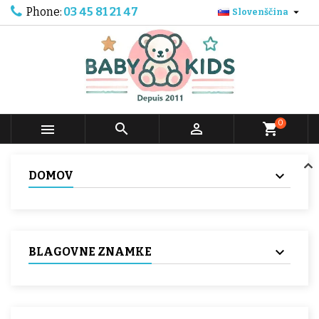
Phone:
03 45 81 21 47

Slovenščina
0



shopping_cart
DOMOV
BLAGOVNE ZNAMKE