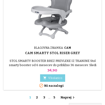
BLAGOVNA ZNAMKA:
CAM
CAM SMARTY STOL RISER GREY
STOL SMARTY BOOSTER BREZ PREVLEKE IZ TKANINE Stol
smarty booster od 6 mesecev do približno 36 mesecev. Sledi
otrokovemu razvoju: idealen kot potovalni stol z velikim pladnjem
Cena
34,90
za najmlajše in kot podstavek za starejše otroke, ki želijo sedeti za
mizo s starši. Enostavno čiščenje z gobico, Izjemno kompaktno

V košarico
zložljiv.

Ni na zalogi

1
2
3
…
5
Naprej