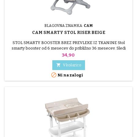
BLAGOVNA ZNAMKA:
CAM
CAM SMARTY STOL RISER BEIGE
STOL SMARTY BOOSTER BREZ PREVLEKE IZ TKANINE Stol
smarty booster od 6 mesecev do približno 36 mesecev. Sledi
otrokovemu razvoju: idealen kot potovalni stol z velikim pladnjem
Cena
34,90
za najmlajše in kot podstavek za starejše otroke, ki želijo sedeti za
mizo s starši. Enostavno čiščenje z gobico, Izjemno kompaktno

V košarico
zložljiv.

Ni na zalogi