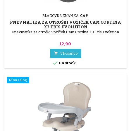
BLAGOVNA ZNAMKA:
CAM
PNEVMATIKA ZA OTROŠKI VOZIČEK CAM CORTINA
X3 TRIS EVOLUTION
Pnevmatika za otroški voziček Cam Cortina X3 Tris Evolution
Cena
12,90

V košarico

En stock
Ni na zalogi