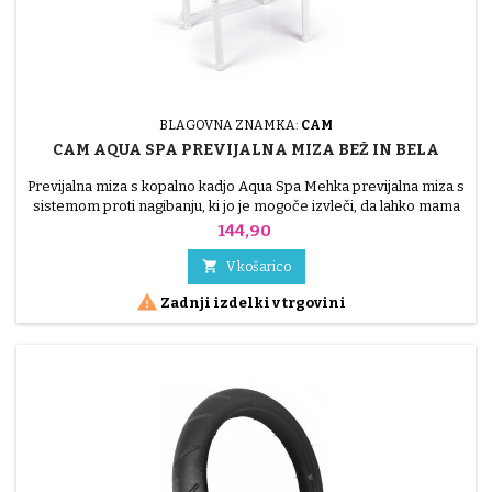
BLAGOVNA ZNAMKA:
CAM
CAM AQUA SPA PREVIJALNA MIZA BEŽ IN BELA
Previjalna miza s kopalno kadjo Aqua Spa Mehka previjalna miza s
sistemom proti nagibanju, ki jo je mogoče izvleči, da lahko mama
zlahka kopa in preoblači otroka. kopalna kad z dvema
Cena
144,90
anatomskima sedežema (enim nagibnim za dojenčke, stare od 0
do 6 mesecev, in drugim za dojenčke, stare od 6 do 12 mesecev),

V košarico
prostorom za shranjevanje predmetov in držalom za...

Zadnji izdelki v trgovini