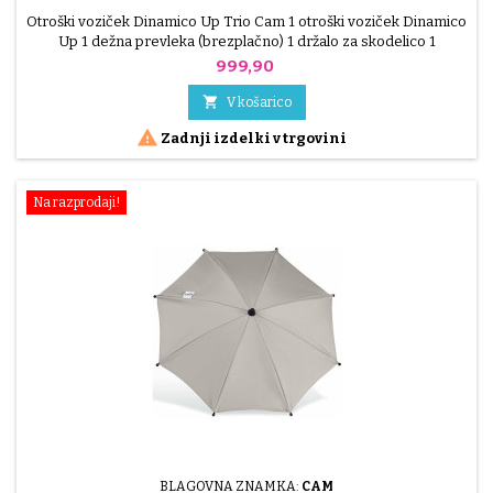
Otroški voziček Dinamico Up Trio Cam 1 otroški voziček Dinamico
Up 1 dežna prevleka (brezplačno) 1 držalo za skodelico 1
prenosni voziček Mod Smart 1 ležalnik velikosti I z dvopoložajnim
Cena
999,90
nagibnim naslonom za hrbet 1 podstavek za sprostitev velikosti I
1 držalo za prenosni voziček

V košarico

Zadnji izdelki v trgovini
Na razprodaji!
BLAGOVNA ZNAMKA:
CAM