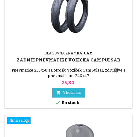
BLAGOVNA ZNAMKA:
CAM
ZADNJE PNEVMATIKE VOZIČKA CAM PULSAR
Pnevmatike 255x50 za otroški voziček Cam Pulsar, združljive s
pnevmatikami 240x47
Cena
25,80

V košarico

En stock
Ni na zalogi