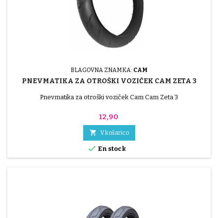
BLAGOVNA ZNAMKA:
CAM
PNEVMATIKA ZA OTROŠKI VOZIČEK CAM ZETA 3
Pnevmatika za otroški voziček Cam Cam Zeta 3
Cena
12,90

V košarico

En stock