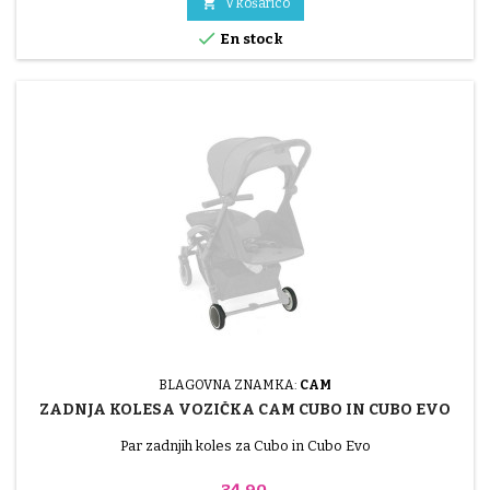

V košarico

En stock
BLAGOVNA ZNAMKA:
CAM
ZADNJA KOLESA VOZIČKA CAM CUBO IN CUBO EVO
Par zadnjih koles za Cubo in Cubo Evo
Cena
34,90