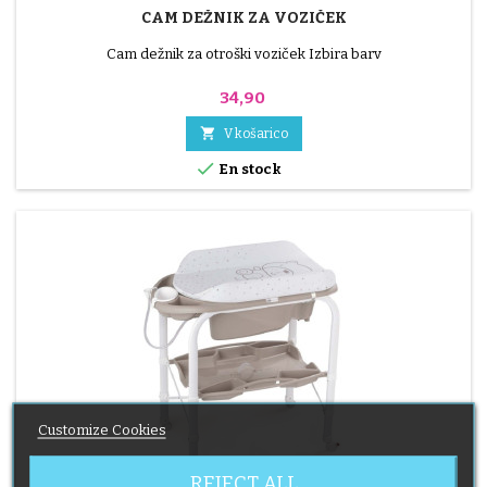
CAM DEŽNIK ZA VOZIČEK
Cam dežnik za otroški voziček Izbira barv
Cena
34,90

V košarico

En stock
Customize Cookies
REJECT ALL