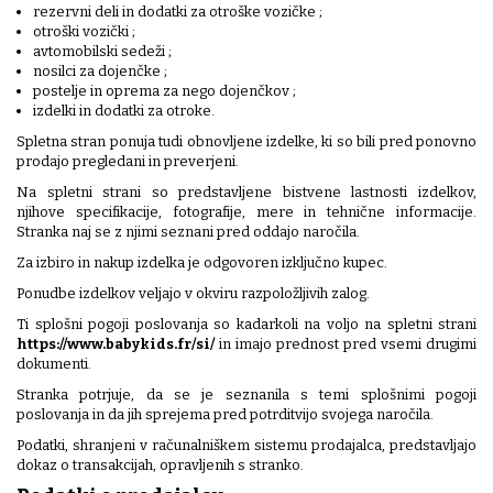
rezervni deli in dodatki za otroške vozičke ;
otroški vozički ;
avtomobilski sedeži ;
nosilci za dojenčke ;
postelje in oprema za nego dojenčkov ;
izdelki in dodatki za otroke.
Spletna stran ponuja tudi obnovljene izdelke, ki so bili pred ponovno
prodajo pregledani in preverjeni.
Na spletni strani so predstavljene bistvene lastnosti izdelkov,
njihove specifikacije, fotografije, mere in tehnične informacije.
Stranka naj se z njimi seznani pred oddajo naročila.
Za izbiro in nakup izdelka je odgovoren izključno kupec.
Ponudbe izdelkov veljajo v okviru razpoložljivih zalog.
Ti splošni pogoji poslovanja so kadarkoli na voljo na spletni strani
https://www.babykids.fr/si/
in imajo prednost pred vsemi drugimi
dokumenti.
Stranka potrjuje, da se je seznanila s temi splošnimi pogoji
poslovanja in da jih sprejema pred potrditvijo svojega naročila.
Podatki, shranjeni v računalniškem sistemu prodajalca, predstavljajo
dokaz o transakcijah, opravljenih s stranko.