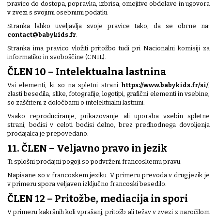
pravico do dostopa, popravka, izbrisa, omejitve obdelave in ugovora
v zvezi s svojimi osebnimi podatki.
Stranka lahko uveljavlja svoje pravice tako, da se obrne na:
contact@babykids.fr
.
Stranka ima pravico vložiti pritožbo tudi pri Nacionalni komisiji za
informatiko in svoboščine (CNIL).
ČLEN 10 – Intelektualna lastnina
Vsi elementi, ki so na spletni strani
https://www.babykids.fr/si/
,
zlasti besedila, slike, fotografije, logotipi, grafični elementi in vsebine,
so zaščiteni z določbami o intelektualni lastnini.
Vsako reproduciranje, prikazovanje ali uporaba vsebin spletne
strani, bodisi v celoti bodisi delno, brez predhodnega dovoljenja
prodajalca je prepovedano.
11. ČLEN – Veljavno pravo in jezik
Ti splošni prodajni pogoji so podvrženi francoskemu pravu.
Napisane so v francoskem jeziku. V primeru prevoda v drug jezik je
v primeru spora veljaven izključno francoski besedilo.
ČLEN 12 – Pritožbe, mediacija in spori
V primeru kakršnih koli vprašanj, pritožb ali težav v zvezi z naročilom