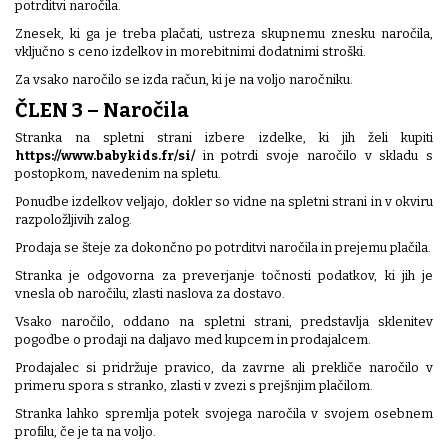
potrditvi naročila.
Znesek, ki ga je treba plačati, ustreza skupnemu znesku naročila,
vključno s ceno izdelkov in morebitnimi dodatnimi stroški.
Za vsako naročilo se izda račun, ki je na voljo naročniku.
ČLEN 3 – Naročila
Stranka na spletni strani izbere izdelke, ki jih želi kupiti
https://www.babykids.fr/si/
in potrdi svoje naročilo v skladu s
postopkom, navedenim na spletu.
Ponudbe izdelkov veljajo, dokler so vidne na spletni strani in v okviru
razpoložljivih zalog.
Prodaja se šteje za dokončno po potrditvi naročila in prejemu plačila.
Stranka je odgovorna za preverjanje točnosti podatkov, ki jih je
vnesla ob naročilu, zlasti naslova za dostavo.
Vsako naročilo, oddano na spletni strani, predstavlja sklenitev
pogodbe o prodaji na daljavo med kupcem in prodajalcem.
Prodajalec si pridržuje pravico, da zavrne ali prekliče naročilo v
primeru spora s stranko, zlasti v zvezi s prejšnjim plačilom.
Stranka lahko spremlja potek svojega naročila v svojem osebnem
profilu, če je ta na voljo.