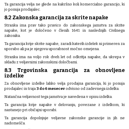
Ta garancija velja ne glede na kakršno koli komercialno garancijo, ki
jo ponuja prodajalec.
8.2 Zakonska garancija za skrite napake
Stranka ima prav tako pravico do zakonskega jamstva za skrite
napake, kot je določeno v členih 1641 in naslednjih Civilnega
zakonika.
Ta garancija krije skrite napake, zaradi katerih izdelek ni primeren za
uporabo ali pa je njegova uporabnost močno omejena.
Stranka ima na voljo rok dveh let od odkritja napake, da ukrepa v
skladu z veljavnimi zakonskimi določbami.
8.3 Trgovinska garancija za obnovljene
izdelke
Za obnovljene izdelke lahko velja prodajna garancija, ki jo ponuja
prodajalec in traja
3 do 6 mesecev
odvisno od zadevnega izdelka.
Natančna veljavnost tega jamstva je navedena v opisu izdelka.
Ta garancija krije napake v delovanju, povezane z izdelkom, ki
nastanejo pri običajni uporabi.
Ta garancija dopolnjuje veljavne zakonske garancije in jih ne
nadomešča.