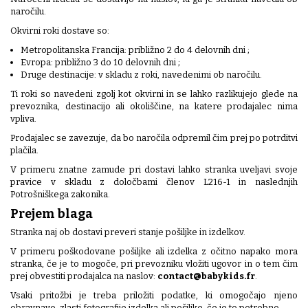
naročilu.
Okvirni roki dostave so:
Metropolitanska Francija: približno 2 do 4 delovnih dni ;
Evropa: približno 3 do 10 delovnih dni ;
Druge destinacije: v skladu z roki, navedenimi ob naročilu.
Ti roki so navedeni zgolj kot okvirni in se lahko razlikujejo glede na
prevoznika, destinacijo ali okoliščine, na katere prodajalec nima
vpliva.
Prodajalec se zavezuje, da bo naročila odpremil čim prej po potrditvi
plačila.
V primeru znatne zamude pri dostavi lahko stranka uveljavi svoje
pravice v skladu z določbami členov L216-1 in naslednjih
Potrošniškega zakonika.
Prejem blaga
Stranka naj ob dostavi preveri stanje pošiljke in izdelkov.
V primeru poškodovane pošiljke ali izdelka z očitno napako mora
stranka, če je to mogoče, pri prevozniku vložiti ugovor in o tem čim
prej obvestiti prodajalca na naslov:
contact@babykids.fr
.
Vsaki pritožbi je treba priložiti podatke, ki omogočajo njeno
obravnavo, zlasti fotografije izdelka ali pošiljke, če je to potrebno.