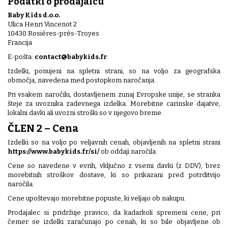
Podatki o prodajalcu
Baby Kids d.o.o.
Ulica Henri Vincenot 2
10430 Rosières-près-Troyes
Francija
E-pošta:
contact@babykids.fr
Izdelki, ponujeni na spletni strani, so na voljo za geografska
območja, navedena med postopkom naročanja.
Pri vsakem naročilu, dostavljenem zunaj Evropske unije, se stranka
šteje za uvoznika zadevnega izdelka. Morebitne carinske dajatve,
lokalni davki ali uvozni stroški so v njegovo breme.
ČLEN 2 – Cena
Izdelki so na voljo po veljavnih cenah, objavljenih na spletni strani
https://www.babykids.fr/si/
ob oddaji naročila.
Cene so navedene v evrih, vključno z vsemi davki (z DDV), brez
morebitnih stroškov dostave, ki so prikazani pred potrditvijo
naročila.
Cene upoštevajo morebitne popuste, ki veljajo ob nakupu.
Prodajalec si pridržuje pravico, da kadarkoli spremeni cene, pri
čemer se izdelki zaračunajo po cenah, ki so bile objavljene ob