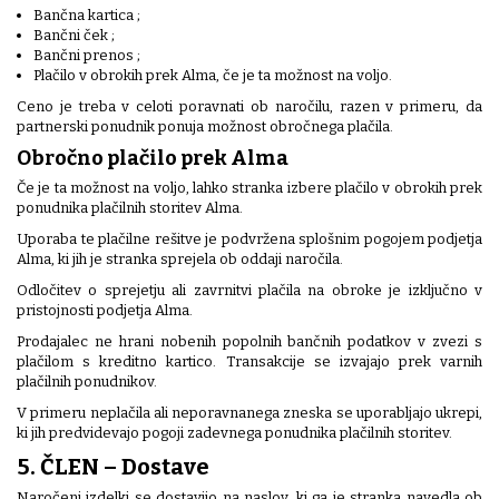
Bančna kartica ;
Bančni ček ;
Bančni prenos ;
Plačilo v obrokih prek Alma, če je ta možnost na voljo.
Ceno je treba v celoti poravnati ob naročilu, razen v primeru, da
partnerski ponudnik ponuja možnost obročnega plačila.
Obročno plačilo prek Alma
Če je ta možnost na voljo, lahko stranka izbere plačilo v obrokih prek
ponudnika plačilnih storitev Alma.
Uporaba te plačilne rešitve je podvržena splošnim pogojem podjetja
Alma, ki jih je stranka sprejela ob oddaji naročila.
Odločitev o sprejetju ali zavrnitvi plačila na obroke je izključno v
pristojnosti podjetja Alma.
Prodajalec ne hrani nobenih popolnih bančnih podatkov v zvezi s
plačilom s kreditno kartico. Transakcije se izvajajo prek varnih
plačilnih ponudnikov.
V primeru neplačila ali neporavnanega zneska se uporabljajo ukrepi,
ki jih predvidevajo pogoji zadevnega ponudnika plačilnih storitev.
5. ČLEN – Dostave
Naročeni izdelki se dostavijo na naslov, ki ga je stranka navedla ob