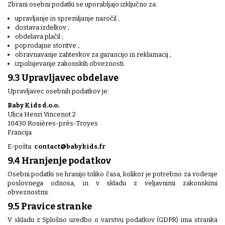
Zbrani osebni podatki se uporabljajo izključno za:
upravljanje in spremljanje naročil ;
dostava izdelkov ;
obdelava plačil ;
poprodajne storitve ;
obravnavanje zahtevkov za garancijo in reklamacij ;
izpolnjevanje zakonskih obveznosti.
9.3 Upravljavec obdelave
Upravljavec osebnih podatkov je:
Baby Kids d.o.o.
Ulica Henri Vincenot 2
10430 Rosières-près-Troyes
Francija
E-pošta:
contact@babykids.fr
9.4 Hranjenje podatkov
Osebni podatki se hranijo toliko časa, kolikor je potrebno za vodenje
poslovnega odnosa, in v skladu z veljavnimi zakonskimi
obveznostmi.
9.5 Pravice stranke
V skladu z Splošno uredbo o varstvu podatkov (GDPR) ima stranka