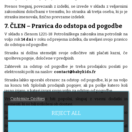
Prenos tveganj, povezanih z izdelki, se izvede v skladu z veljavnimi
zakonskimi določbami v trenutku, ko stranka ali tretja oseba, ki jo je
stranka imenovala, fizično prevzame izdelek.
7. ČLEN – Pravica do odstopa od pogodbe
V skladu s členom L221-18 Potrošniškega zakonika ima potrošnik na
voljo rok
14 dni
v roku od prejema izdelka, da uveljavi svojo pravico
do odstopa od pogodbe.
Stranka ni dolžna utemeljiti svoje odločitve niti plačati kazni, če
upošteva pogoje, določene v predpisih.
Zahtevek za odstop od pogodbe je treba prodajalcu poslati po
elektronski pošti na naslov:
contact@babykids.fr
Stranka lahko uporabi obrazec za odstop od pogodbe, ki je na voljo
na koncu teh Splošnih prodajnih pogojev, ali pa pošlje katero koli
jasno izjavo, v kateri izrazi svojo voljo za odstop od pogodbe.
Customize Cookies
Vrnjeni izdelki morajo biti popolni, skupaj z vsemi dodatki in
elementi, ki so bili priloženi ob dostavi.
REJECT ALL
Izdelke je treba vrniti v takšnem stanju, da jih je mogoče ponovno
dati v prodajo ali pregledati.
Stroški vračila so v breme kupca, razen če zakon določa drugače ali
če se prodajalec izrecno strinja z drugačnim dogovorom.