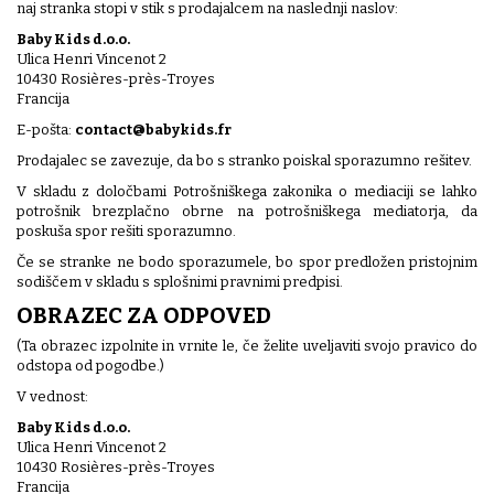
naj stranka stopi v stik s prodajalcem na naslednji naslov:
Baby Kids d.o.o.
Ulica Henri Vincenot 2
10430 Rosières-près-Troyes
Francija
E-pošta:
contact@babykids.fr
Prodajalec se zavezuje, da bo s stranko poiskal sporazumno rešitev.
V skladu z določbami Potrošniškega zakonika o mediaciji se lahko
potrošnik brezplačno obrne na potrošniškega mediatorja, da
poskuša spor rešiti sporazumno.
Če se stranke ne bodo sporazumele, bo spor predložen pristojnim
sodiščem v skladu s splošnimi pravnimi predpisi.
OBRAZEC ZA ODPOVED
(Ta obrazec izpolnite in vrnite le, če želite uveljaviti svojo pravico do
odstopa od pogodbe.)
V vednost:
Baby Kids d.o.o.
Ulica Henri Vincenot 2
10430 Rosières-près-Troyes
Francija