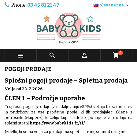
Phone:
03 45 81 21 47

Slovenščina
0



shopping_cart
POGOJI PRODAJE
Splošni pogoji prodaje – Spletna prodaja
Velja od 23. 7. 2026
ČLEN 1 – Področje uporabe
Ti splošni pogoji prodaje (v nadaljevanju »SPP«) veljajo brez omejitev
in pridržkov za vse prodajne posle, ki jih prodajalec sklene s
potrošniki (»kupec«), ki želijo kupiti izdelke, ponujene v prodajo na
spletni strani
https://www.babykids.fr/si/
.
Izdelki, ki so na voljo za prodajo na spletni strani, so med drugim: