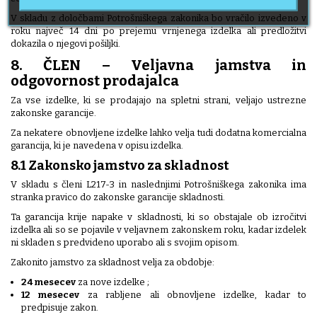
V skladu z določbami Potrošniškega zakonika bo vračilo izvedeno v
roku največ 14 dni po prejemu vrnjenega izdelka ali predložitvi
dokazila o njegovi pošiljki.
8. ČLEN – Veljavna jamstva in
odgovornost prodajalca
Za vse izdelke, ki se prodajajo na spletni strani, veljajo ustrezne
zakonske garancije.
Za nekatere obnovljene izdelke lahko velja tudi dodatna komercialna
garancija, ki je navedena v opisu izdelka.
8.1 Zakonsko jamstvo za skladnost
V skladu s členi L217-3 in naslednjimi Potrošniškega zakonika ima
stranka pravico do zakonske garancije skladnosti.
Ta garancija krije napake v skladnosti, ki so obstajale ob izročitvi
izdelka ali so se pojavile v veljavnem zakonskem roku, kadar izdelek
ni skladen s predvideno uporabo ali s svojim opisom.
Zakonito jamstvo za skladnost velja za obdobje:
24 mesecev
za nove izdelke ;
12 mesecev
za rabljene ali obnovljene izdelke, kadar to
predpisuje zakon.