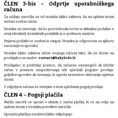
ČLEN 3-bis – Odprtje uporabniškega
računa
Za oddajo naročila se od stranke lahko zahteva, da na spletni strani
ustvari osebni račun.
Stranka se zavezuje, da bo posredovala točne in aktualne podatke o
svoji identiteti, kontaktnih podatkih in e-poštnem naslovu.
Prijavni podatki so osebni in zaupni. Stranka je odgovorna za njihovo
varovanje in uporabo.
Stranka lahko zahteva izbris svojega računa tako, da se obrne na
prodajalca na naslov:
contact@babykids.fr
.
Prodajalec si pridržuje pravico, da začasno onemogoči ali izbriše
račun v primeru neupoštevanja teh splošnih pogojev prodaje,
goljufive uporabe ali ravnanja, ki ogroža nemoteno delovanje spletne
strani.
Z odprtjem računa se strinjate s temi splošnimi pogoji prodaje.
ČLEN 4 – Pogoji plačila
Plačilo naročil se opravi v skladu z načini plačila, ki so na voljo na
spletni strani v trenutku potrditve naročila.
Sprejeta plačilna sredstva lahko vključujejo: