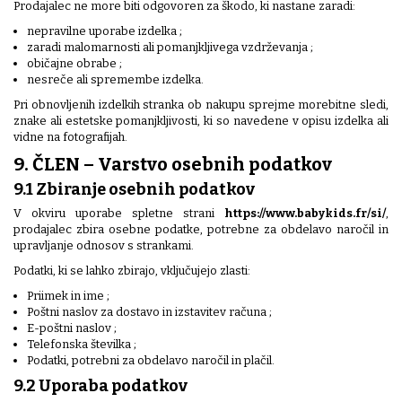
Prodajalec ne more biti odgovoren za škodo, ki nastane zaradi:
nepravilne uporabe izdelka ;
zaradi malomarnosti ali pomanjkljivega vzdrževanja ;
običajne obrabe ;
nesreče ali spremembe izdelka.
Pri obnovljenih izdelkih stranka ob nakupu sprejme morebitne sledi,
znake ali estetske pomanjkljivosti, ki so navedene v opisu izdelka ali
vidne na fotografijah.
9. ČLEN – Varstvo osebnih podatkov
9.1 Zbiranje osebnih podatkov
V okviru uporabe spletne strani
https://www.babykids.fr/si/
,
prodajalec zbira osebne podatke, potrebne za obdelavo naročil in
upravljanje odnosov s strankami.
Podatki, ki se lahko zbirajo, vključujejo zlasti:
Priimek in ime ;
Poštni naslov za dostavo in izstavitev računa ;
E-poštni naslov ;
Telefonska številka ;
Podatki, potrebni za obdelavo naročil in plačil.
9.2 Uporaba podatkov