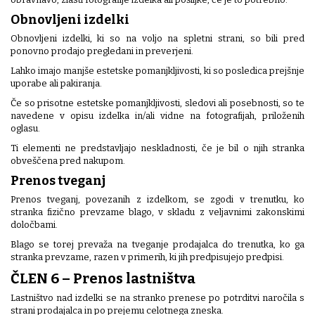
Obnovljeni izdelki
Obnovljeni izdelki, ki so na voljo na spletni strani, so bili pred
ponovno prodajo pregledani in preverjeni.
Lahko imajo manjše estetske pomanjkljivosti, ki so posledica prejšnje
uporabe ali pakiranja.
Če so prisotne estetske pomanjkljivosti, sledovi ali posebnosti, so te
navedene v opisu izdelka in/ali vidne na fotografijah, priloženih
oglasu.
Ti elementi ne predstavljajo neskladnosti, če je bil o njih stranka
obveščena pred nakupom.
Prenos tveganj
Prenos tveganj, povezanih z izdelkom, se zgodi v trenutku, ko
stranka fizično prevzame blago, v skladu z veljavnimi zakonskimi
določbami.
Blago se torej prevaža na tveganje prodajalca do trenutka, ko ga
stranka prevzame, razen v primerih, ki jih predpisujejo predpisi.
ČLEN 6 – Prenos lastništva
Lastništvo nad izdelki se na stranko prenese po potrditvi naročila s
strani prodajalca in po prejemu celotnega zneska.