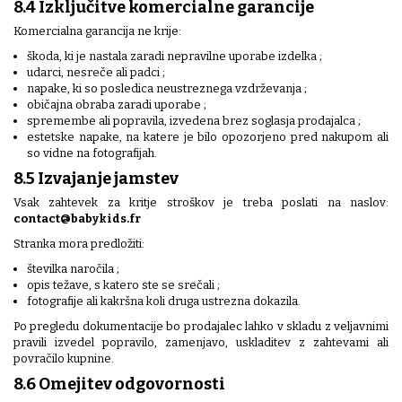
8.4 Izključitve komercialne garancije
Komercialna garancija ne krije:
škoda, ki je nastala zaradi nepravilne uporabe izdelka ;
udarci, nesreče ali padci ;
napake, ki so posledica neustreznega vzdrževanja ;
običajna obraba zaradi uporabe ;
spremembe ali popravila, izvedena brez soglasja prodajalca ;
estetske napake, na katere je bilo opozorjeno pred nakupom ali
so vidne na fotografijah.
8.5 Izvajanje jamstev
Vsak zahtevek za kritje stroškov je treba poslati na naslov:
contact@babykids.fr
Stranka mora predložiti:
številka naročila ;
opis težave, s katero ste se srečali ;
fotografije ali kakršna koli druga ustrezna dokazila.
Po pregledu dokumentacije bo prodajalec lahko v skladu z veljavnimi
pravili izvedel popravilo, zamenjavo, uskladitev z zahtevami ali
povračilo kupnine.
8.6 Omejitev odgovornosti