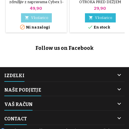
združljiv z napravama Cybex 1-
OTROKA PRED DEŽJEM
2-3-5 in Q
Združljiv z vozički Bébé Confort
Cena
Cena
49,90
29,90
Cosi in Maxi Cosi: Pebble,
Pebble Plus, CabrioFix, Citi in


V košarico
V košarico
Streety Sestava: PVC


Ni na zalogi
En stock
Follow us on Facebook

IZDELKI

NAŠE PODJETJE

VAŠ RAČUN

CONTACT