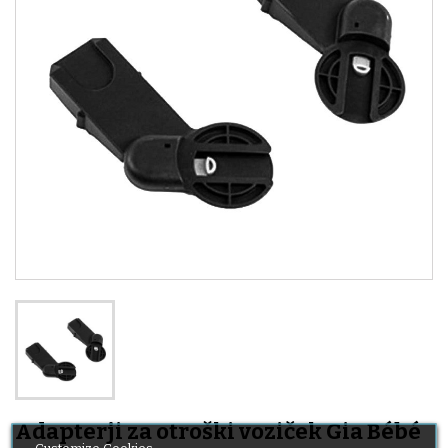
Adapterji za otroški voziček Gia Bébé