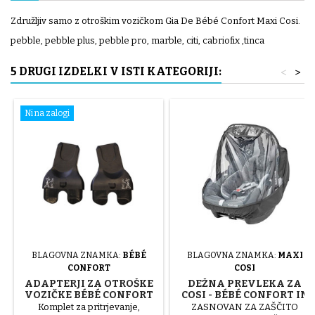
Združljiv samo z otroškim vozičkom Gia De Bébé Confort Maxi Cosi.
pebble, pebble plus, pebble pro, marble, citi, cabriofix ,tinca
5 DRUGI IZDELKI V ISTI KATEGORIJI:
<
>
Ni na zalogi
BLAGOVNA ZNAMKA:
BÉBÉ
BLAGOVNA ZNAMKA:
MAXI
CONFORT
COSI
ADAPTERJI ZA OTROŠKE
DEŽNA PREVLEKA ZA
VOZIČKE BÉBÉ CONFORT
COSI - BÉBÉ CONFORT IN
ZA ATON CYBEX
MAXI COSI
Komplet za pritrjevanje,
ZASNOVAN ZA ZAŠČITO