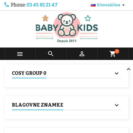
Phone:
03 45 81 21 47

Slovenščina
0



shopping_cart
COSY GROUP 0
BLAGOVNE ZNAMKE