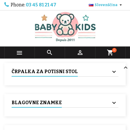
Phone:
03 45 81 21 47

Slovenščina
0



shopping_cart
ČRPALKA ZA POTISNI STOL
BLAGOVNE ZNAMKE