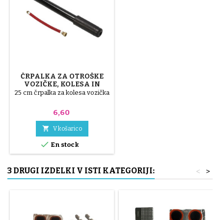
ČRPALKA ZA OTROŠKE
VOZIČKE, KOLESA IN
SKUTERJE
25 cm črpalka za kolesa vozička
Cena
6,60

V košarico

En stock
3 DRUGI IZDELKI V ISTI KATEGORIJI:
<
>