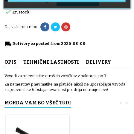

En stock
Daj v skupno rabo
local_shipping
Delivery expected from 2026-08-08
OPIS
TEHNIČNE LASTNOSTI
DELIVERY
Vzvodi za pnevmatike otroških vozičkov v pakiranju po 3.
Za namestitev pnevmatike na platišče nikoli ne uporabljajte vzvoda
za pnevmatike (obstaja nevarnost predrtja notranje cevi)
MORDA VAM BO VŠEČ TUDI
<
>