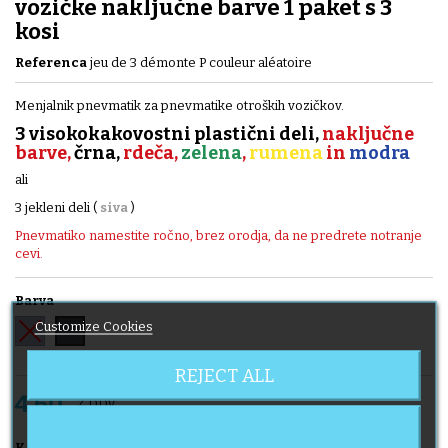
vozičke naključne barve 1 paket s 3
kosi
Referenca
jeu de 3 démonte P couleur aléatoire
Menjalnik pnevmatik za pnevmatike otroških vozičkov.
3 visokokakovostni plastični deli,
naključne
barve,
črna,
rdeča,
zelena
,
rumena
in
modra
ali
3 jekleni deli (
siva
)
Pnevmatiko namestite ročno, brez orodja, da ne predrete notranje
cevi.
Barva
Sivo
Črno
Customize Cookies
REJECT ALL
4,60
Z DDV
V košarico

Količina