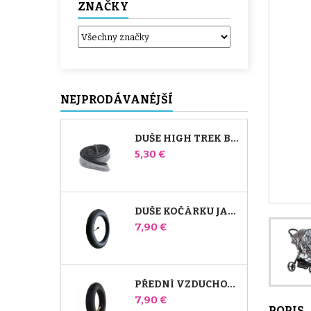
ZNAČKY
NEJPRODÁVANÉJŠÍ
DUŠE HIGH TREK BABY COMFORT
Cena
5,30 €
DUŠE KOČÁRKU JANÉ SLALOM PRO A POWERTWIN
Cena
7,90 €
PŘEDNÍ VZDUCHOVÁ KOMORA KOČÁRKU BUGABOO DONKEY
Cena
7,90 €
POPIS