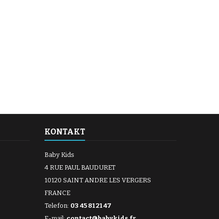
KONTAKT
Baby Kids
4 RUE PAUL BAUDURET
10120 SAINT ANDRE LES VERGERS
FRANCE
Telefon:
03 45 81 21 47
E-mail:
contact@babykids.fr