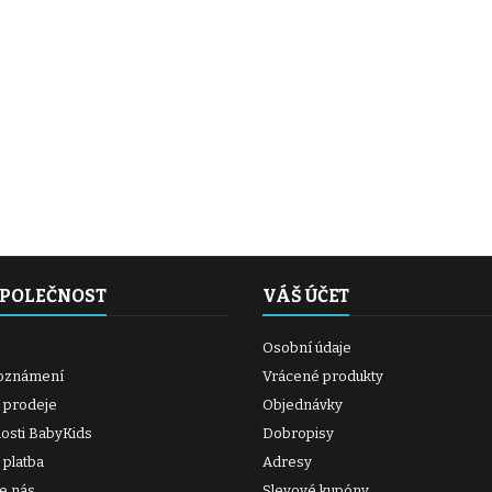
SPOLEČNOST
VÁŠ ÚČET
Osobní údaje
oznámení
Vrácené produkty
 prodeje
Objednávky
osti BabyKids
Dobropisy
platba
Adresy
te nás
Slevové kupóny