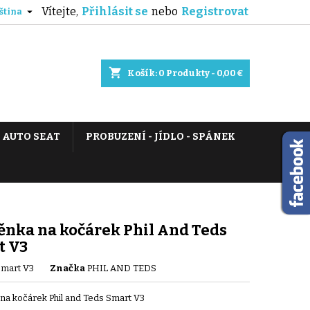
Vítejte,
Přihlásit se
nebo
Registrovat

ština
shopping_cart
Košík:
0
Produkty - 0,00 €
AUTO SEAT
PROBUZENÍ - JÍDLO - SPÁNEK
ěnka na kočárek Phil And Teds
t V3
mart V3
Značka
PHIL AND TEDS
 na kočárek Phil and Teds Smart V3