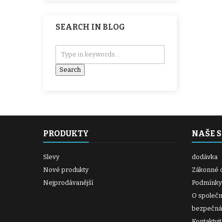
SEARCH IN BLOG
PRODUKTY
NAŠE 
Slevy
dodávka
Nové produkty
Zákonné 
Nejprodávanější
Podmínky
O společn
bezpečná 
Kontaktuj