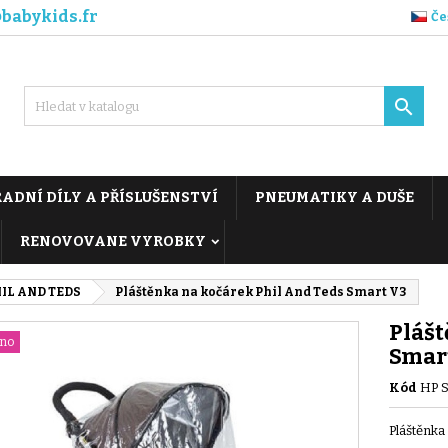
babykids.fr
Če

ADNÍ DÍLY A PŘÍSLUŠENSTVÍ
PNEUMATIKY A DUŠE
RENOVOVANE VYROBKY
IL AND TEDS
Pláštěnka na kočárek Phil And Teds Smart V3
Plášt
áno
Smar
Kód
HP S
Pláštěnka