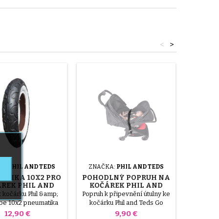
<
>
A:
PHIL AND TEDS
ZNAČKA:
PHIL AND TEDS
ZNAČK
ATIKA 10X2 PRO
POHODLNÝ POPRUH NA
DUŠE 1
REK PHIL AND
KOČÁREK PHIL AND
PRO KO
TEDS
TEDS GO
t kočárku Phil &amp;
Popruh k připevnění útulny ke
Duše 12
be 10x2 pneumatika
kočárku Phil and Teds Go
kočárek 
lorer, Hammerhead a
V1, Clas
Cena
Cena
12,90 €
9,90 €