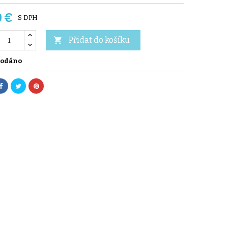
0 €
S DPH
Přidat do košíku

odáno