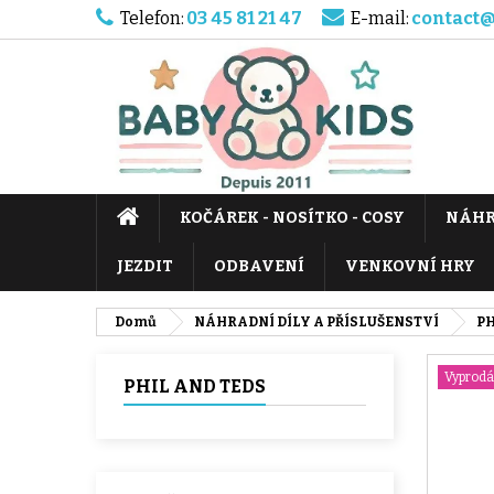
Telefon:
03 45 81 21 47
E-mail:
contact@
KOČÁREK - NOSÍTKO - COSY
NÁHR
JEZDIT
ODBAVENÍ
VENKOVNÍ HRY
Domů
NÁHRADNÍ DÍLY A PŘÍSLUŠENSTVÍ
PH
Vyprod
PHIL AND TEDS