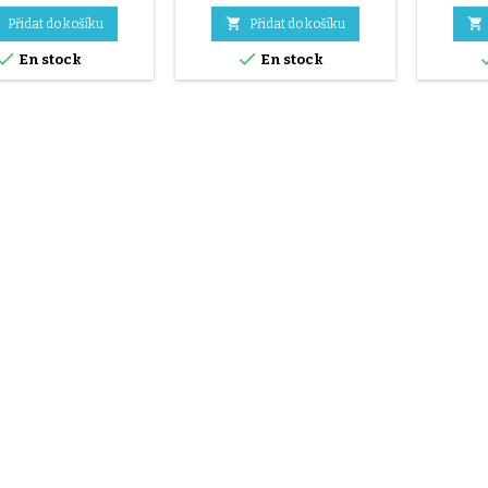


Přidat do košíku
Přidat do košíku


En stock
En stock