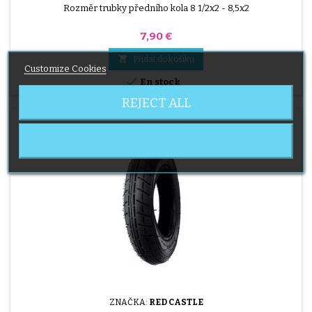
Rozměr trubky předního kola 8 1/2x2 - 8,5x2
Cena
7,90 €

Přidat do košíku
Customize Cookies

En stock
REJECT ALL
ZNAČKA:
RED CASTLE