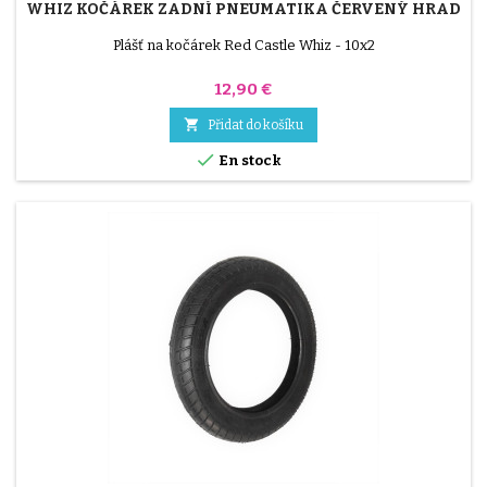
WHIZ KOČÁREK ZADNÍ PNEUMATIKA ČERVENÝ HRAD
Plášť na kočárek Red Castle Whiz - 10x2
Cena
12,90 €

Přidat do košíku

En stock