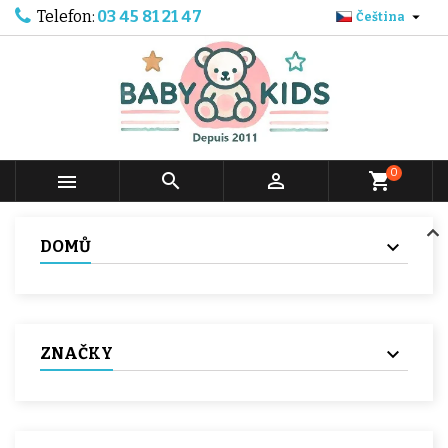
Telefon:
03 45 81 21 47

Čeština
0



shopping_cart
DOMŮ
ZNAČKY