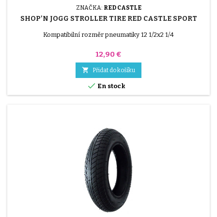
ZNAČKA:
RED CASTLE
SHOP'N JOGG STROLLER TIRE RED CASTLE SPORT
Kompatibilní rozměr pneumatiky 12 1/2x2 1/4
Cena
12,90 €

Přidat do košíku

En stock