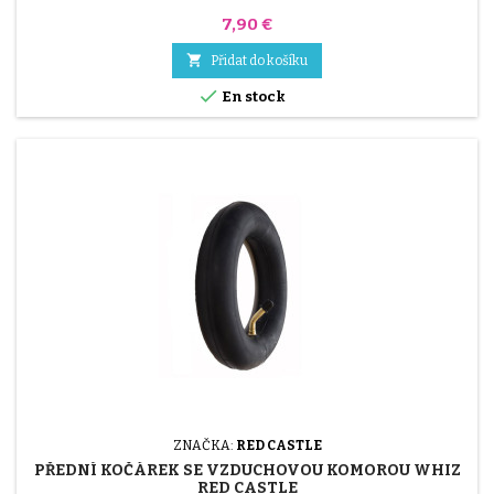
Cena
7,90 €

Přidat do košíku

En stock
ZNAČKA:
RED CASTLE
PŘEDNÍ KOČÁREK SE VZDUCHOVOU KOMOROU WHIZ
RED CASTLE