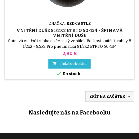
ZNAČKA:
RED CASTLE
VNITŘNÍ DUŠE 81/2X2 ETRTO 50-134 - ŠPINAVÁ
VNITŘNÍ DUŠE
Špinavá vnitřní trubka a zčernalý ventilek Velikost vnitřní trubky 8
1/2x2 - 8,5x2 Pro pneumatiku 81/2x2 ETRTO 50-134
Cena
2,90 €

Přidat do košíku

En stock

ZPĚT NA ZAČÁTEK
Nasledujte nás na Facebooku