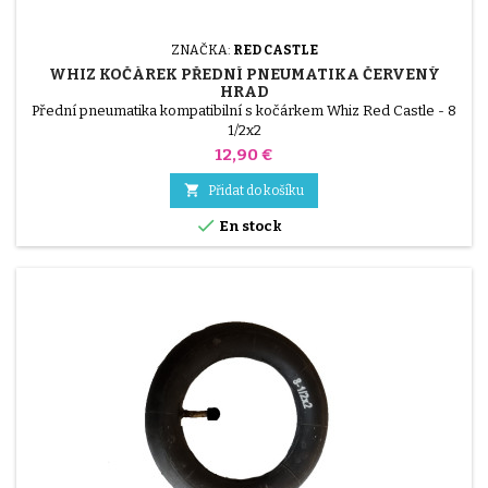
ZNAČKA:
RED CASTLE
WHIZ KOČÁREK PŘEDNÍ PNEUMATIKA ČERVENÝ
HRAD
Přední pneumatika kompatibilní s kočárkem Whiz Red Castle - 8
1/2x2
Cena
12,90 €

Přidat do košíku

En stock