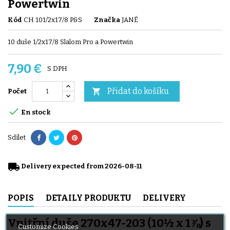
Powertwin
Kód
CH 101/2x17/8 P&S
Značka
JANÉ
10 duše 1/2x17/8 Slalom Pro a Powertwin
7,90 €
S DPH
Přidat do košíku

Počet

En stock
Sdílet
local_shipping
Delivery expected from 2026-08-11
POPIS
DETAILY PRODUKTU
DELIVERY
Vnitřní duše 270x47-203 (10½ x 1⅞) s
Customize Cookies