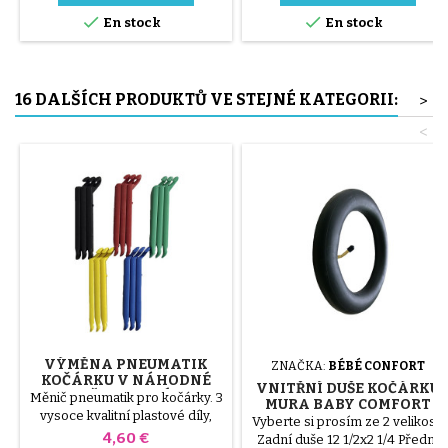
se montuje ručně, bez použití


En stock
En stock
nářadí, aby se zabránilo
propíchnutí vnitřní duše.
16 DALŠÍCH PRODUKTŮ VE STEJNÉ KATEGORII:
>
<
VÝMĚNA PNEUMATIK
ZNAČKA:
BÉBÉ CONFORT
KOČÁRKU V NÁHODNÉ
VNITŘNÍ DUŠE KOČÁRKU
BARVĚ 1 BALENÍ PO 3
Měnič pneumatik pro kočárky. 3
MURA BABY COMFORT
KUSECH
vysoce kvalitní plastové díly,
Vyberte si prosím ze 2 velikostí
náhodné barvy, černá, červená,
Cena
4,60 €
Zadní duše 12 1/2x2 1/4 Přední