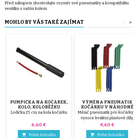
Před nákupem zkontrolujte rozměr své pneumatiky a kompatibilitu
ventilku s vaším kolem.
MOHLO BY VÁS TAKÉ ZAJÍMAT
<
>
PUMPIČKA NA KOČÁREK,
VÝMĚNA PNEUMATIK
KOLO, KOLOBĚŽKU
KOČÁRKU V NÁHODNÉ
BARVĚ 1 BALENÍ PO 3
Lodička 25 cm na kola kočárku
Měnič pneumatik pro kočárky. 3
KUSECH
vysoce kvalitní plastové díly,
náhodné barvy, černá, červená,
Cena
Cena
6,60 €
4,60 €
zelená, žlutá a modrá nebo 3
ocelové díly ( šedé ) Pneumatika


Přidat do košíku
Přidat do košíku