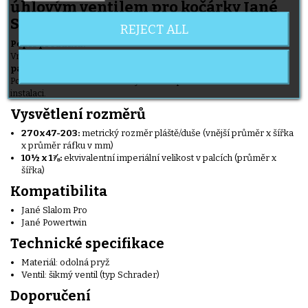
úhlovým ventilem pro kočárky Jané
Slalom Pro a Powertwin
REJECT ALL
Popis produktu:
Vnitřní duše standardní velikosti
270x47-203
(odpovídá
10½ x 1⅞
palců
), vhodná pro pneumatiky kočárků Jané Slalom Pro a
Powertwin. Tato duše má šikmý ventilek pro snadné nafouknutí a
instalaci.
Vysvětlení rozměrů
270x47-203:
metrický rozměr pláště/duše (vnější průměr x šířka
x průměr ráfku v mm)
10½ x 1⅞:
ekvivalentní imperiální velikost v palcích (průměr x
šířka)
Kompatibilita
Jané Slalom Pro
Jané Powertwin
Technické specifikace
Materiál: odolná pryž
Ventil: šikmý ventil (typ Schrader)
Doporučení