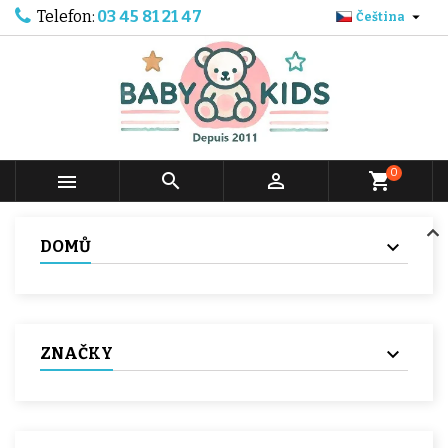
Telefon:
03 45 81 21 47

Čeština
0



shopping_cart
DOMŮ
ZNAČKY