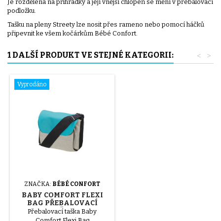
Je rozdělena na přihrádky a její vnější chlopeň se mění v přebalovací
podložku.
Tašku na pleny Streety lze nosit přes rameno nebo pomocí háčků
připevnit ke všem kočárkům Bébé Confort.
1 DALŠÍ PRODUKT VE STEJNÉ KATEGORII:
<
>
Vyprodáno
ZNAČKA:
BÉBÉ CONFORT
BABY COMFORT FLEXI
BAG PŘEBALOVACÍ
TAŠKA
Přebalovací taška Baby
Comfort Flexi Bag