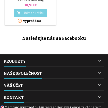
Cena
38,90 €

Přidat do košíku

Vyprodáno
Nasledujte nás na Facebooku

PRODUKTY

NAŠE SPOLEČNOST

VÁŠ ÚČET

KONTAKT
Merchant approved by Guaranteed Reviews Company,
clic here to