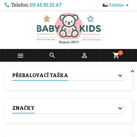
Telefon:
03 45 81 21 47

Čeština
0



shopping_cart
PŘEBALOVACÍ TAŠKA
ZNAČKY