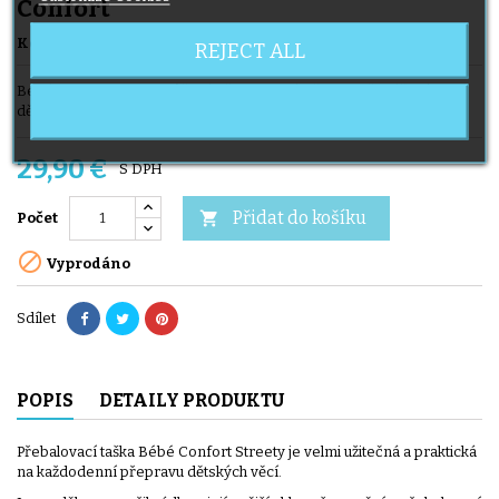
Confort
Kód
Sac à langer streety
Značka
BÉBÉ CONFORT
REJECT ALL
Bébé Confort streety růžová přebalovací taška na přenášení
dětských věcí!
29,90 €
S DPH
Přidat do košíku

Počet

Vyprodáno
Sdílet
POPIS
DETAILY PRODUKTU
Přebalovací taška Bébé Confort Streety je velmi užitečná a praktická
na každodenní přepravu dětských věcí.