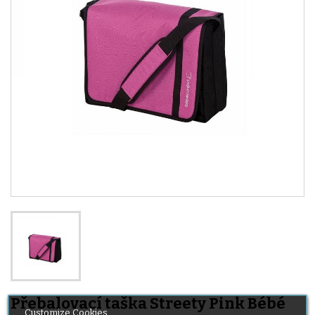
Přebalovací taška Streety Pink Bébé
Customize Cookies