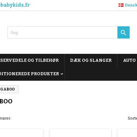
babykids.fr
Dans

ESERVEDELE OG TILBEHØR
DÆK OG SLANGER
AUTO
DITIONEREDE PRODUKTER
UGABOO
BOO
varer.
Sorte