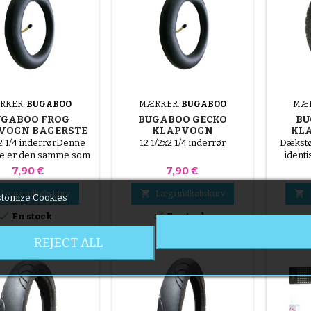
RKER:
BUGABOO
MÆRKER:
BUGABOO
MÆ
UGABOO FROG
BUGABOO GECKO
BU
VOGN BAGERSTE
KLAPVOGN
KL
INDERRØR
BAGLUFTKAMMER
x2 1/4 inderrørDenne
12 1/2x2 1/4 inderrør
Dækstø
se er den samme som
identi
12x1,125-2,25
Pris
Pris
7,90 €
7,90 €


Læg i indkøbskurv
Læg i indkøbskurv
tomize Cookies


En stock
En stock
REJECT ALL