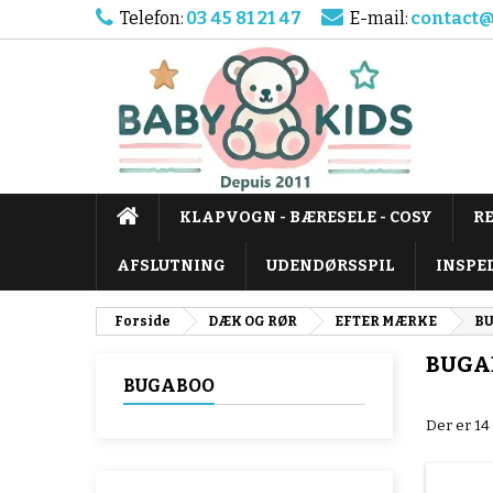
Telefon:
03 45 81 21 47
E-mail:
contact@
KLAPVOGN - BÆRESELE - COSY
R
AFSLUTNING
UDENDØRSSPIL
INSPE
Forside
DÆK OG RØR
EFTER MÆRKE
B
BUGA
BUGABOO
Der er 14 