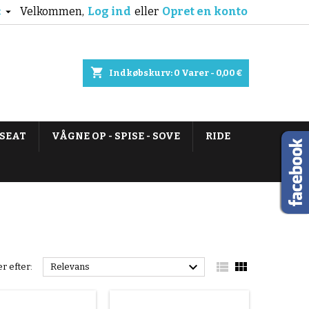
Velkommen,
Log ind
eller
Opret en konto

k
shopping_cart
Indkøbskurv:
0
Varer - 0,00 €
 SEAT
VÅGNE OP - SPISE - SOVE
RIDE



r efter:
Relevans