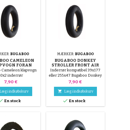
RKER:
BUGABOO
MÆRKER:
BUGABOO
BOO CAMELEON
BUGABOO DONKEY
PVOGN FORAN
STROLLER FRONT AIR
VENDIGT RØR
CHAMBER
 Cameleon klapvogn
Inderrør kompatibel 39x177
10x2 inderrør
eller 255x47 Bugaboo Donkey
klapvogn (kompatibel
Pris
Pris
7,90 €
7,90 €
størrelse 255x50)

Læg i indkøbskurv
Læg i indkøbskurv


En stock
En stock