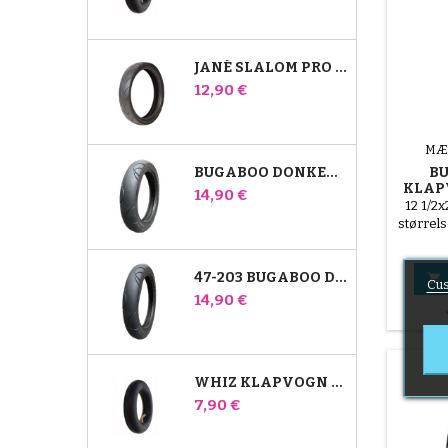
JANÉ SLALOM PRO OG POWERTWIN STROLLER DÆK
Pris
12,90 €
MÆ
BUGABOO DONKEY 39X177 KOMPATIBELT BARNEVOGNSDÆK - TIL FORHJULET
B
KLAP
Pris
14,90 €
12 1/2
størrel
47-203 BUGABOO DONKEY KLAPVOGNSKOMPATIBELT DÆK - TIL BAGHJULET

Cus
Pris
14,90 €
WHIZ KLAPVOGN BAGERSTE INDRE RØR RED CASTLE
Pris
7,90 €