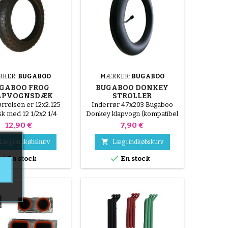
RKER:
BUGABOO
MÆRKER:
BUGABOO
GABOO FROG
BUGABOO DONKEY
APVOGNSDÆK
STROLLER
BAGLUFTKAMMER
rrelsen er 12x2.125
Inderrør 47x203 Bugaboo
sk med 12 1/2x2 1/4
Donkey klapvogn (kompatibel
Bugaboo Frog
størrelse 12x1.75-2.125)
Pris
Pris
12,90 €
7,90 €

Læg i indkøbskurv
Læg i indkøbskurv


En stock
En stock