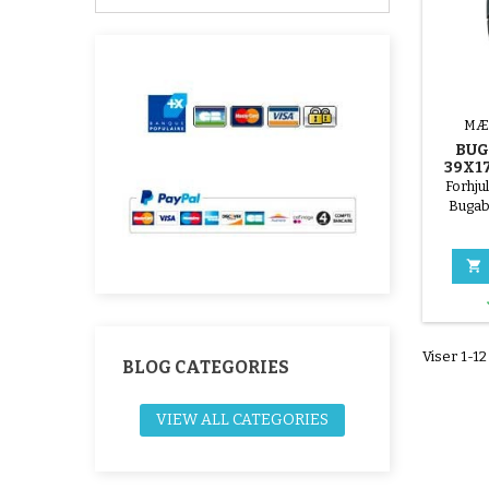
MÆ
BUG
39X1
BARNE
Forhju
Bugab
Erstatni
Bu
klapvogn

designet
dæk, 
orig
Montere
Viser 1-12
indersla
BLOG CATEGORIES
VIEW ALL CATEGORIES