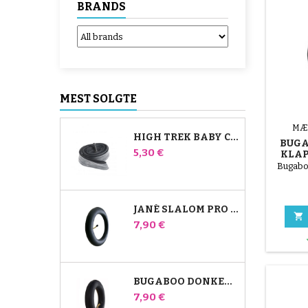
BRANDS
MEST SOLGTE
MÆ
HIGH TREK BABY COMFORT INDERSLANGE
BUGA
Pris
5,30 €
KLA
Bugabo
JANÉ SLALOM PRO OG POWERTWIN KLAPVOGNS INDERRØR

Pris
7,90 €
BUGABOO DONKEY STROLLER FRONT AIR CHAMBER
Pris
7,90 €