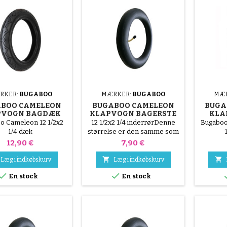
RKER:
BUGABOO
MÆRKER:
BUGABOO
MÆ
BOO CAMELEON
BUGABOO CAMELEON
BUGA
PVOGN BAGDÆK
KLAPVOGN BAGERSTE
KLA
INDERRØR
IND
o Cameleon 12 1/2x2
12 1/2x2 1/4 inderrørDenne
Bugaboo
1/4 dæk
størrelse er den samme som
12x1,125-2,25
Pris
Pris
12,90 €
7,90 €


Læg i indkøbskurv
Læg i indkøbskurv


En stock
En stock