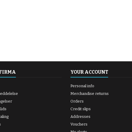
 FIRMA
YOUR ACCOUNT
Personal info
meddelelse
Merchandise returns
ngelser
Orders
ids
Credit slips
aling
Addresses
s
Vouchers
My alerts