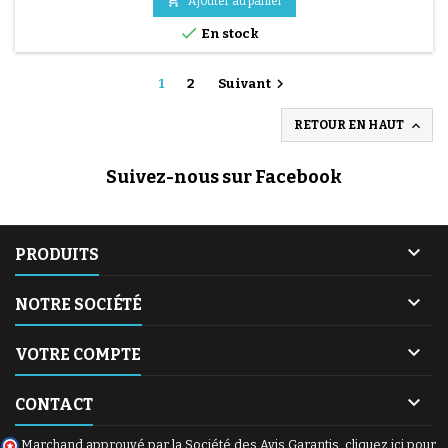

Ajouter au panier

En stock

1
2
Suivant

RETOUR EN HAUT
Suivez-nous sur Facebook

PRODUITS

NOTRE SOCIÉTÉ

VOTRE COMPTE

CONTACT
Marchand approuvé par la Société des Avis Garantis,
cliquez ici pour