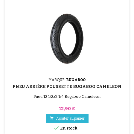
MARQUE:
BUGABOO
PNEU ARRIÈRE POUSSETTE BUGABOO CAMELEON
Pneu 12 1/2x2 1/4 Bugaboo Cameleon
Prix
12,90 €

Ajouter au panier

En stock