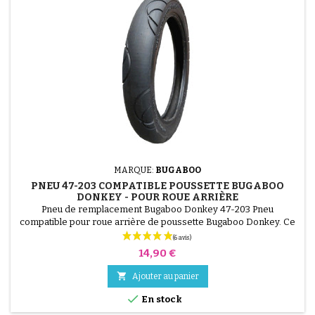
MARQUE:
BUGABOO
PNEU 47-203 COMPATIBLE POUSSETTE BUGABOO
DONKEY - POUR ROUE ARRIÈRE
Pneu de remplacement Bugaboo Donkey 47-203 Pneu
compatible pour roue arrière de poussette Bugaboo Donkey. Ce
pneu au format 47-203 (12 pouces) permet de remplacer un pneu
usé tout en conservant la roue d'origine. Chambre à air non
Prix
14,90 €
incluse.

Ajouter au panier

En stock