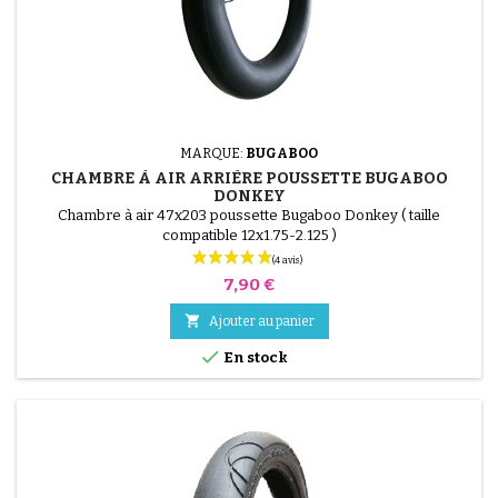
MARQUE:
BUGABOO
CHAMBRE À AIR ARRIÈRE POUSSETTE BUGABOO
DONKEY
Chambre à air 47x203 poussette Bugaboo Donkey ( taille
compatible 12x1.75-2.125 )
Prix
7,90 €

Ajouter au panier

En stock