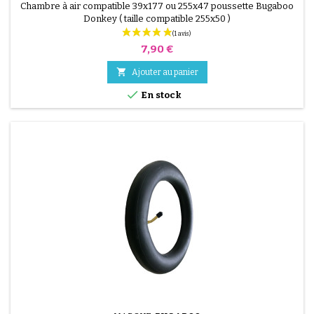
Chambre à air compatible 39x177 ou 255x47 poussette Bugaboo
Donkey ( taille compatible 255x50 )
Prix
7,90 €

Ajouter au panier

En stock