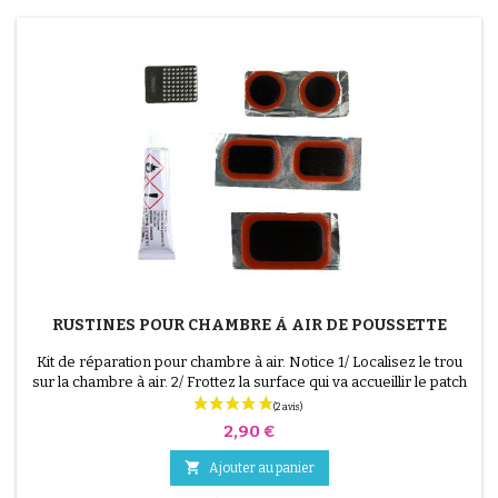
RUSTINES POUR CHAMBRE À AIR DE POUSSETTE
Kit de réparation pour chambre à air. Notice 1/ Localisez le trou
sur la chambre à air. 2/ Frottez la surface qui va accueillir le patch
avec le grattoir fourni. 3/ Dégraissez, nettoyez et séchez la
surface. 4/ Étalez uniformément la colle autour du trou. 5/
Prix
2,90 €
Patientez environ 1 mIn, jusqu'à ce que la colle ne brille plus. 6/
Positionnez le patch au...

Ajouter au panier