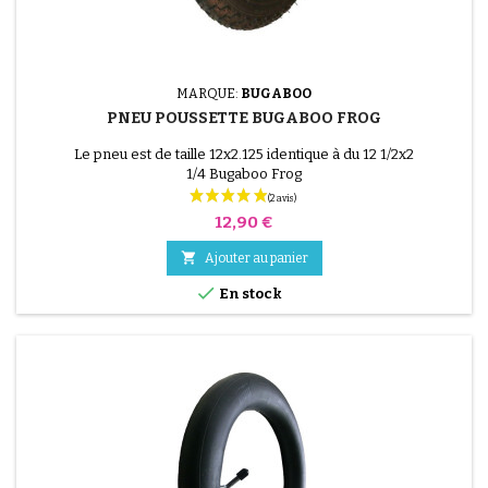
MARQUE:
BUGABOO
PNEU POUSSETTE BUGABOO FROG
Le pneu est de taille 12x2.125 identique à du 12 1/2x2
1/4 Bugaboo Frog
(1 avis)
Prix
12,90 €

Ajouter au panier

En stock