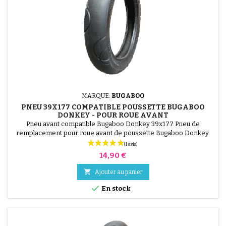
(1 avis)
MARQUE:
BUGABOO
PNEU 39X177 COMPATIBLE POUSSETTE BUGABOO
DONKEY - POUR ROUE AVANT
Pneu avant compatible Bugaboo Donkey 39x177 Pneu de
remplacement pour roue avant de poussette Bugaboo Donkey.
Format 39x177, conçu pour remplacer un pneu usé tout en
conservant la roue d'origine. Montage avec chambre à air
Prix
14,90 €
compatible (non incluse).

Ajouter au panier

En stock