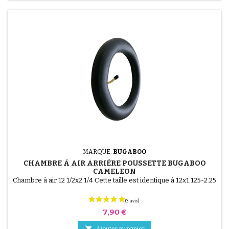
MARQUE:
BUGABOO
CHAMBRE À AIR ARRIÈRE POUSSETTE BUGABOO
CAMELEON
Chambre à air 12 1/2x2 1/4 Cette taille est identique à 12x1.125-2.25
Prix
7,90 €

Ajouter au panier