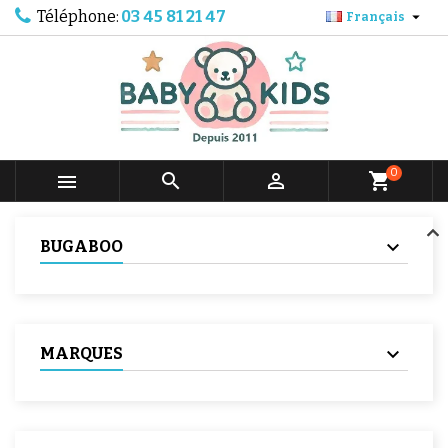
Téléphone:
03 45 81 21 47

Français
0



shopping_cart
BUGABOO
MARQUES