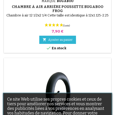
MARQUE:
BUGABOO
CHAMBRE À AIR ARRIÈRE POUSSETTE BUGABOO
FROG
Chambre à air 12 1/2x2 1/4 Cette taille est identique à 12x1.125-2.25
Prix
7,90 €

Ajouter au panier

En stock
(1 avis)
Ce site Web utilise ses propres cookies et ceux de
tiers pour améliorer nos services et vous montrer
des publicités liées à vos préférences en analysant
vos habitudes de navigation. Pour donner votre