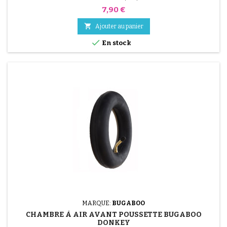
Prix
7,90 €

Ajouter au panier

En stock
MARQUE:
BUGABOO
CHAMBRE À AIR AVANT POUSSETTE BUGABOO
(3 avis)
DONKEY