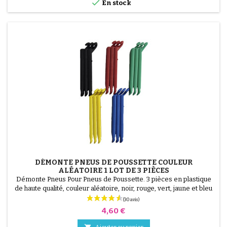

En stock
(2 avis)
DÉMONTE PNEUS DE POUSSETTE COULEUR
ALÉATOIRE 1 LOT DE 3 PIÈCES
Démonte Pneus Pour Pneus de Poussette. 3 pièces en plastique
de haute qualité, couleur aléatoire, noir, rouge, vert, jaune et bleu
ou 3 pièces en acier ( gris ) Le montage du pneu se fait sans outils
et uniquement à la main, cela évite de percer la chambre à air.
Prix
4,60 €