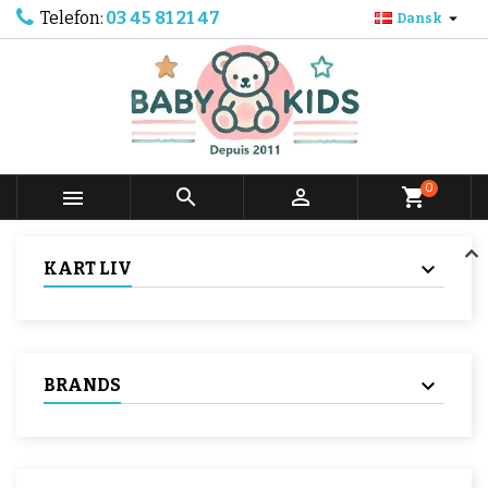
Telefon:
03 45 81 21 47

Dansk
0



shopping_cart
KART LIV
BRANDS