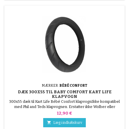
MÆRKER:
BÉBÉ CONFORT
DÆK 300X55 TIL BABY COMFORT KART LIFE
KLAPVOGN
300x55 dæk til Kart Life Bébé Confort klapvognIkke kompatibel
med Phil and Teds klapvognen. Erstatter ikke Wolber eller
Michelin dæk
Pris
12,90 €

Læg i indkøbskurv