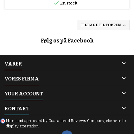

En stock

TILBAGE TIL TOPPEN
Følg os på Facebook

VARER

VORES FIRMA

YOUR ACCOUNT

KONTAKT
Merchant approved by Guaranteed Reviews Company,
clic here to
display attestation
.