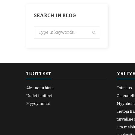
SEARCH IN BLOG
TUOTTEET
YRITY
Alennettu hinta
Toimitus
Uudet tuotteet
Oikeudell
Myydyimmät
Myyntieh
Tietoja B
turvallin
Ota meihi
sivukartta