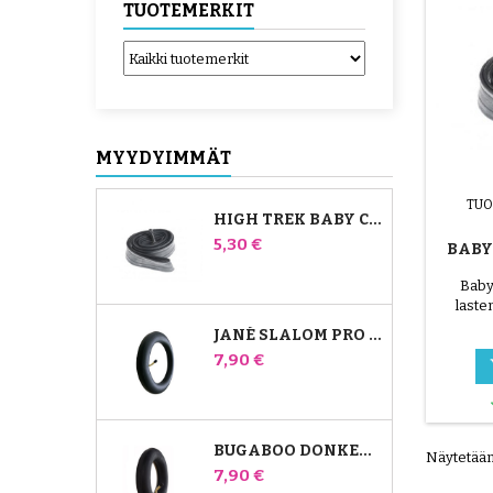
TUOTEMERKIT
MYYDYIMMÄT
TUO
HIGH TREK BABY COMFORT -SISÄPUTKI
Hinta
5,30 €
BABY
LAS
Baby
laste
JANÉ SLALOM PRO JA POWERTWIN RATTAIDEN SISÄKUMI
Hinta
7,90 €
BUGABOO DONKEY RATTAIDEN ETUILMAKAMMIO
Näytetään 
Hinta
7,90 €