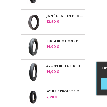
JANÉ SLALOM PRO JA POWERTWIN STROLLER TIRE
Hinta
12,90 €
BUGABOO DONKEY 39X177 YHTEENSOPIVA LASTENRATTAIDEN RENGAS - ETUPYÖRÄÄN
Hinta
14,90 €
47-203 BUGABOO DONKEY -RATTAIDEN YHTEENSOPIVA RENGAS - TAKAPYÖRÄÄN
Cus
Hinta
14,90 €
WHIZ STROLLER REAR INNER TUBE RED CASTLE
Hinta
7,90 €