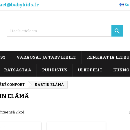
act@babykids.fr
Su

OSY
VARAOSAT JA TARVIKKEET
RENKAAT JA LETKU
RATSASTAA
PUHDISTUS
ULKOPELIT
KUNNO
ÉBÉ CONFORT
KARTIN ELÄMÄ
IN ELÄMÄ
yhteensä 2 kpl.