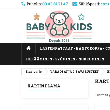
Puhelin:
03 45 81 21 47
Sähköposti:
cont
LASTENRATTAAT - KANTOKOPPA - C
HERÄÄMINEN - SYÖMINEN - NUKKUMINEN
Etusivulle
VARAOSAT JA LISÄVARUSTEET
B
KART
KARTIN ELÄMÄ
Tuotteita 