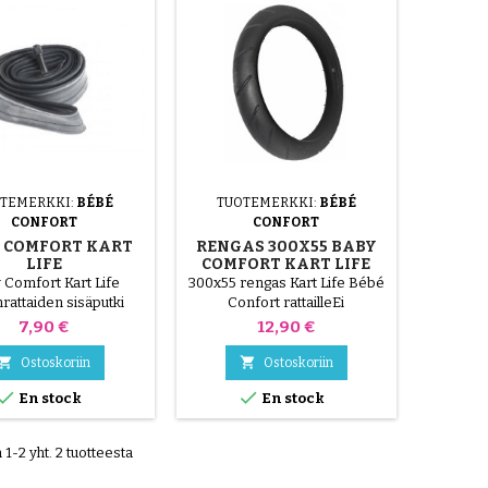
TEMERKKI:
BÉBÉ
TUOTEMERKKI:
BÉBÉ
CONFORT
CONFORT
 COMFORT KART
RENGAS 300X55 BABY
LIFE
COMFORT KART LIFE
TENRATTAIDEN
STROLLERIIN
 Comfort Kart Life
300x55 rengas Kart Life Bébé
SISÄPUTKI
nrattaiden sisäputki
Confort rattailleEi
yhteensopiva Phil and Teds -
Hinta
Hinta
7,90 €
12,90 €
rattaiden kanssa. Ei korvaa
Wolber- tai Michelin-renkaita


Ostoskoriin
Ostoskoriin


En stock
En stock
1-2 yht. 2 tuotteesta