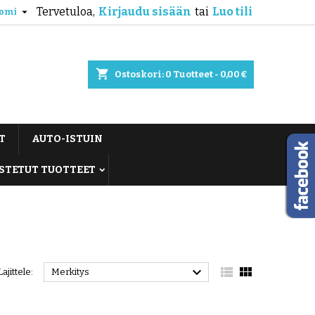
Tervetuloa,
Kirjaudu sisään
tai
Luo tili

omi
shopping_cart
Ostoskori:
0
Tuotteet - 0,00 €
T
AUTO-ISTUIN
STETUT TUOTTEET



Lajittele:
Merkitys