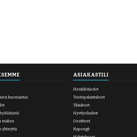
KSEMME
ASIAKASTILI
Henkilötiedot
inen huomautus
Tuotepalautukset
dot
Tilaukset
abyKidsistä
Hyvityslaskut
en maksu
Osoitteet
n yhteyttä
Kupongit
Hälytykseni