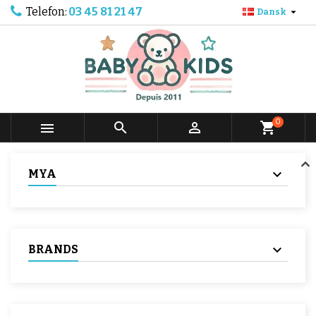
Telefon:
03 45 81 21 47

Dansk
0



shopping_cart
MYA
BRANDS