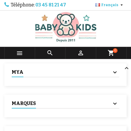
Téléphone:
03 45 81 21 47

Français
0



shopping_cart
MYA
MARQUES