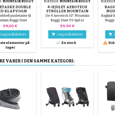
R:
MOUNTAIN BUGGY
MÆRKER:
MOUNTAIN BUGGY
MÆRKER
ETASKE DOUBLE
4-HJULET AEROTECH
BAGH
ID KLAPVOGN
STROLLER MOUNTAIN
MOU
AIN BUGGY DUET
BUGGY DUET V3
obbelt pusletaske til
De 4 Aerotech 10" Mountain
Baghjul 
ntain Buggy Duet
Buggy Duet V3-hjul er
Buggy 
klapvogn
punkteringssikre, lette og
Nano 
Pris
Pris
99,00 €
99,90 €
komfortable og er designet til
at erstatte de originale hjul på


Læg i indkøbskurv
Læg i indkøbskurv
din dobbeltklapvogn. Takket


ste elementer på
En stock
Sid
være deres hybrid EVA +
lager
gummiteknologi giver de
fremragende støddæmpning,
jævn håndtering og ingen
RE VARER I DEN SAMME KATEGORI:
vedligeholdelse. De er
kompatible med Mountain
Buggy Duet V3 (2017+) og er
nemme at...