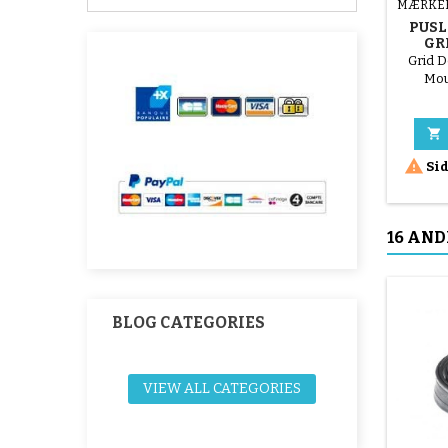
MÆRKE
PUSL
GR
MOUNT
Grid D
Mou


Sid
16 AND
BLOG CATEGORIES
VIEW ALL CATEGORIES