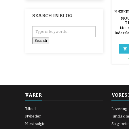
MÆRKE
SEARCH IN BLOG
MOU
T
Moun
indersl
te

VARER
VORES
Tilbud
Levering
Nyheder
Juridisk 
Mest solgte
Salgsbeti