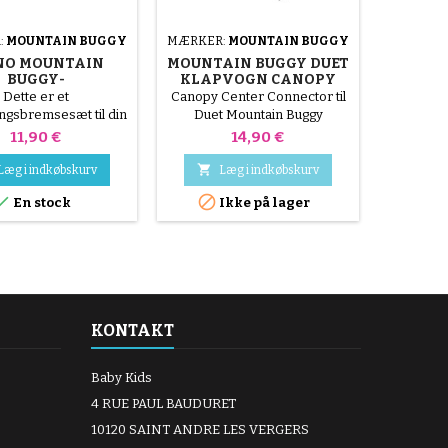
:
MOUNTAIN BUGGY
MÆRKER:
MOUNTAIN BUGGY
MÆRKER
O MOUNTAIN
MOUNTAIN BUGGY DUET
2 B
BUGGY-
KLAPVOGN CANOPY
MOU
EMSEPEDALER
MOUNT
K
Dette er et
Canopy Center Connector til
2 ba
ingsbremsesæt til din
Duet Mountain Buggy
klapvogn
lapvogn. Kompatibel
N
Pris
Pris
11,90 €
14,90 €
lle nano-modeller,
r grundlæggende


Læg i indkøbskurv
Læg i indkøbskurv
L
oldningsværktøj,



En stock
Ikke på lager
I
 en skruetrækker og
en nittetang.
KONTAKT
Baby Kids
4 RUE PAUL BAUDURET
10120 SAINT ANDRE LES VERGERS