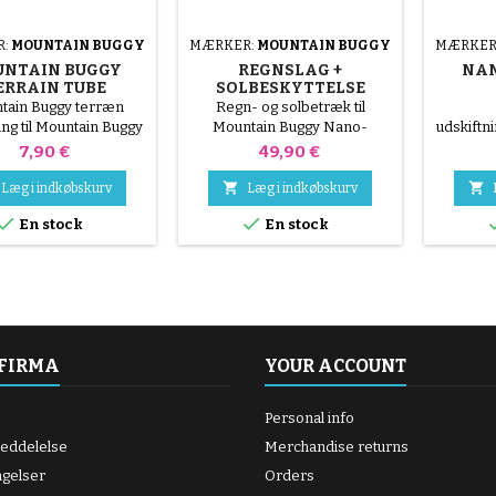
R:
MOUNTAIN BUGGY
MÆRKER:
MOUNTAIN BUGGY
MÆRKER
NTAIN BUGGY
REGNSLAG +
NAN
ERRAIN TUBE
SOLBESKYTTELSE
NANO MOUNTAIN
BR
tain Buggy terræn
Regn- og solbetræk til
BUGGY KLAPVOGN
ang til Mountain Buggy
Mountain Buggy Nano-
udskiftn
rrændæk 16x1,75
klapvogn
nano™ k
Pris
Pris
7,90 €
49,90 €
med a
kræve


Læg i indkøbskurv
Læg i indkøbskurv
hush


En stock
En stock
herunder
 FIRMA
YOUR ACCOUNT
Personal info
meddelelse
Merchandise returns
ngelser
Orders