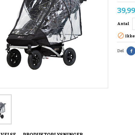
39,99
Antal

Ikke
Del
IVELSE
PRODUKTOPLYSNINGER