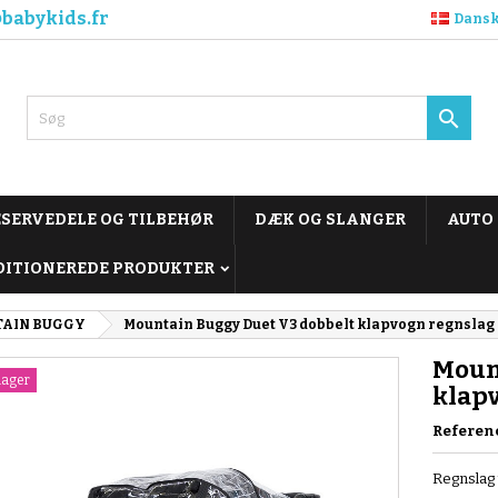
babykids.fr
Dans

ESERVEDELE OG TILBEHØR
DÆK OG SLANGER
AUTO
DITIONEREDE PRODUKTER
AIN BUGGY
Mountain Buggy Duet V3 dobbelt klapvogn regnslag
Moun
lager
klap
Referen
Regnslag 