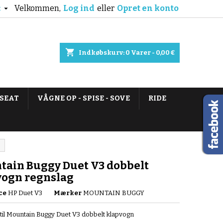
Velkommen,
Log ind
eller
Opret en konto

k
shopping_cart
Indkøbskurv:
0
Varer - 0,00 €
 SEAT
VÅGNE OP - SPISE - SOVE
RIDE
tain Buggy Duet V3 dobbelt
vogn regnslag
ce
HP Duet V3
Mærker
MOUNTAIN BUGGY
til Mountain Buggy Duet V3 dobbelt klapvogn