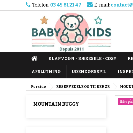
Telefon:
03 45 81 21 47
E-mail:
contact@
KLAPVOGN - BÆRESELE - COSY
R
AFSLUTNING
UDENDØRSSPIL
INSPE
Forside
RESERVEDELE OG TILBEHØR
MOUNT
Ikke på 
MOUNTAIN BUGGY