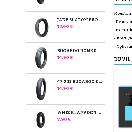
Mountain 
JANÉ SLALOM PRO OG POWERTWIN STROLLER DÆK
-De anven
Pris
12,90 €
-Nem at i
- Bred lyn
- Opbevar
BUGABOO DONKEY 39X177 KOMPATIBELT BARNEVOGNSDÆK - TIL FORHJULET
Pris
14,90 €
DU VIL
47-203 BUGABOO DONKEY KLAPVOGNSKOMPATIBELT DÆK - TIL BAGHJULET
Pris
14,90 €
Cus
WHIZ KLAPVOGN BAGERSTE INDRE RØR RED CASTLE
Pris
7,90 €