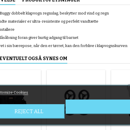
Buggy dobbelt klapvogn regnslag, beskytter mod vind og regn
dte materialer er ultra-resistente og perfekt vandtætte
nstallere
låsåbning foran giver hurtig adgang til barnet
et i sin bærepose, når den er tørret, kan den forblive i klapvognskurven
 EVENTUELT OGSÅ SYNES OM
tomize Cookies
REJECT ALL