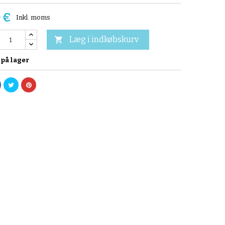
 €
Inkl. moms
Læg i indkøbskurv

 på lager