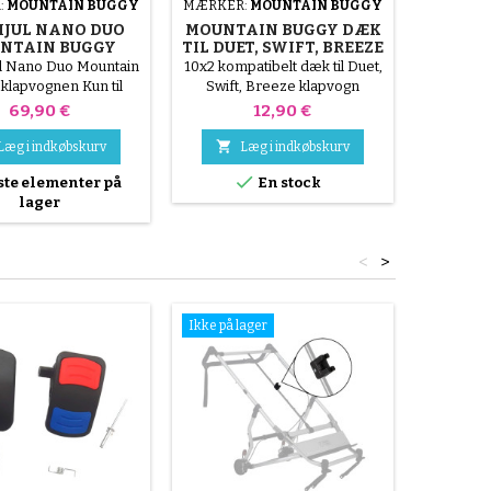
:
MOUNTAIN BUGGY
MÆRKER:
MOUNTAIN BUGGY
MÆRKER
JUL NANO DUO
MOUNTAIN BUGGY DÆK
MOU
NTAIN BUGGY
TIL DUET, SWIFT, BREEZE
DUET, 
IN
til Nano Duo Mountain
10x2 kompatibelt dæk til Duet,
10x2 in
klapvognen Kun til
Swift, Breeze klapvogn
Buggy Du
dobbelt klapvogn
Pris
Pris
69,90 €
12,90 €


Læg i indkøbskurv
Læg i indkøbskurv
L

ste elementer på
En stock
lager
<
>
Ikke på lager
Ikke på l