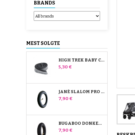
BRANDS
MEST SOLGTE
HIGH TREK BABY COMFORT INDERSLANGE
Pris
5,30 €
JANÉ SLALOM PRO OG POWERTWIN KLAPVOGNS INDERRØR
Pris
7,90 €
BUGABOO DONKEY STROLLER FRONT AIR CHAMBER
Pris
7,90 €
BESKR